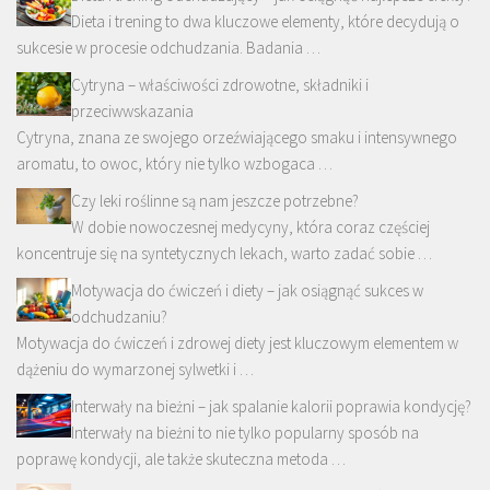
Dieta i trening to dwa kluczowe elementy, które decydują o
sukcesie w procesie odchudzania. Badania …
Cytryna – właściwości zdrowotne, składniki i
przeciwwskazania
Cytryna, znana ze swojego orzeźwiającego smaku i intensywnego
aromatu, to owoc, który nie tylko wzbogaca …
Czy leki roślinne są nam jeszcze potrzebne?
W dobie nowoczesnej medycyny, która coraz częściej
koncentruje się na syntetycznych lekach, warto zadać sobie …
Motywacja do ćwiczeń i diety – jak osiągnąć sukces w
odchudzaniu?
Motywacja do ćwiczeń i zdrowej diety jest kluczowym elementem w
dążeniu do wymarzonej sylwetki i …
Interwały na bieżni – jak spalanie kalorii poprawia kondycję?
Interwały na bieżni to nie tylko popularny sposób na
poprawę kondycji, ale także skuteczna metoda …