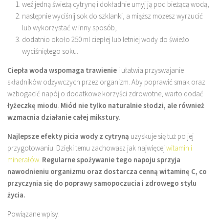
weź jedną świeżą cytrynę i dokładnie umyj ją pod bieżącą wodą,
następnie wyciśnij sok do szklanki, a miąższ możesz wyrzucić
lub wykorzystać w inny sposób,
dodatnio około 250 ml ciepłej lub letniej wody do świeżo
wyciśniętego soku.
Ciepła woda wspomaga trawienie
i ułatwia przyswajanie
składników odżywczych przez organizm. Aby poprawić smak oraz
wzbogacić napój o dodatkowe korzyści zdrowotne, warto dodać
łyżeczkę miodu
.
Miód nie tylko naturalnie słodzi, ale również
wzmacnia działanie całej mikstury.
Najlepsze efekty picia wody z cytryną
uzyskuje się tuż po jej
przygotowaniu. Dzięki temu zachowasz jak najwięcej
witamin i
minerałów
.
Regularne spożywanie tego napoju sprzyja
nawodnieniu organizmu oraz dostarcza cenną witaminę C, co
przyczynia się do poprawy samopoczucia i zdrowego stylu
życia.
Powiązane wpisy: