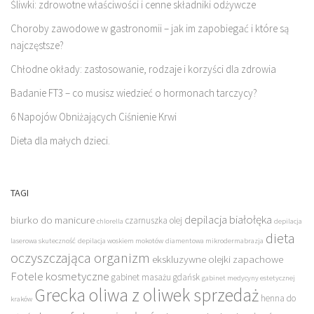
Śliwki: zdrowotne właściwości i cenne składniki odżywcze
Choroby zawodowe w gastronomii – jak im zapobiegać i które są
najczęstsze?
Chłodne okłady: zastosowanie, rodzaje i korzyści dla zdrowia
Badanie FT3 – co musisz wiedzieć o hormonach tarczycy?
6 Napojów Obniżających Ciśnienie Krwi
Dieta dla małych dzieci.
TAGI
depilacja białołęka
biurko do manicure
czarnuszka olej
chlorella
depilacja
dieta
laserowa skuteczność
depilacja woskiem mokotów
diamentowa mikrodermabrazja
oczyszczająca organizm
ekskluzywne olejki zapachowe
Fotele kosmetyczne
gabinet masażu gdańsk
gabinet medycyny estetycznej
Grecka oliwa z oliwek sprzedaż
henna do
kraków