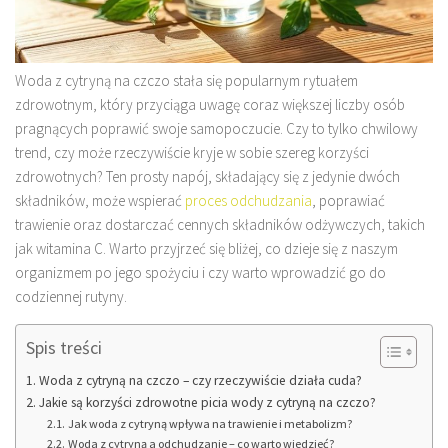
Woda z cytryną na czczo stała się popularnym rytuałem
zdrowotnym, który przyciąga uwagę coraz większej liczby osób
pragnących poprawić swoje samopoczucie. Czy to tylko chwilowy
trend, czy może rzeczywiście kryje w sobie szereg korzyści
zdrowotnych? Ten prosty napój, składający się z jedynie dwóch
składników, może wspierać
proces odchudzania
, poprawiać
trawienie oraz dostarczać cennych składników odżywczych, takich
jak witamina C. Warto przyjrzeć się bliżej, co dzieje się z naszym
organizmem po jego spożyciu i czy warto wprowadzić go do
codziennej rutyny.
Spis treści
Woda z cytryną na czczo – czy rzeczywiście działa cuda?
Jakie są korzyści zdrowotne picia wody z cytryną na czczo?
Jak woda z cytryną wpływa na trawienie i metabolizm?
Woda z cytryną a odchudzanie – co warto wiedzieć?