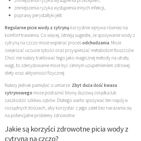
zmniejszenia ryzyka wystąpienia przeziębień,
zmniejszenia ryzyka wystąpienia innych infekcji,
poprawy perystaltyki jelit.
Regularne picie wody z cytryną
korzystnie wpływa również na
komfort trawienia. Co więcej, istnieją sugestie, że spożywanie wody z
cytryną na czczo może wspierać proces
odchudzania
. Może
zwiększać uczucie sytości oraz przyspieszać metabolizm tłuszczów.
Choć nie należy traktować tego jako magicznej metody na utratę
wagi, to zdecydowanie może być cennym uzupełnieniem zdrowej
diety oraz aktywności fizycznej.
Należy jednak pamiętać o umiarze.
Zbyt duża ilość kwasu
cytrynowego
może podrażnić błonę śluzową żołądka lub
zaszkodzić szkliwu zębów. Dlatego warto spożywać ten napój w
rozsądnych ilościach, aby korzystać z jego zalet bez narażania się
na potencjalne problemy zdrowotne.
Jakie są korzyści zdrowotne picia wody z
cytryną na czczo?