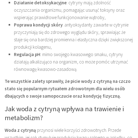
Działanie detoksykacyjne
: cytryny mają zdolność
oczyszczania organizmu, pomagając usunąć toksyny oraz
wspierając prawidłowe funkcjonowanie wątroby,
Poprawa kondycji skóry
: antyoksydanty zawarte w cytrynie
przyczyniają się do zdrowego wyglądu skóry, sprawiając że
staje się ona bardziej promienna i elastyczna dzięki zwiększonej
produkcji kolagenu,
Regulacja pH
: mimo swojego kwasowego smaku, cytryny
działają alkalizująco na organizm, co może pomóc utrzymać
równowagę kwasowo-zasadową.
Te wszystkie zalety sprawiły, że picie wody z cytryną na czczo
stało się popularnym rytuałem zdrowotnym dla wielu osób
dbających o swoje samopoczucie oraz kondycję fizyczną.
Jak woda z cytryną wpływa na trawienie i
metabolizm?
Woda z cytryną
przynosi wiele korzyści zdrowotnych. Przede
wszystkim, jej sok stymuluje produkcję kwasu solnego w żołądku, co