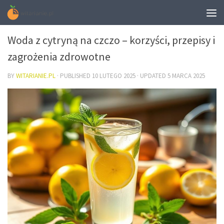
DIETA
Woda z cytryną na czczo – korzyści, przepisy i
zagrożenia zdrowotne
BY
WITARIANIE.PL
· PUBLISHED
10 LUTEGO 2025
· UPDATED
5 MARCA 2025