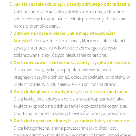
Jak skutecznie schudnąć? Zasady zdrowego odchudzania
Odchudzanie to temat, który dotyka wielu z nas, a stawiane
sobie cele często są ambitne. Jednak proces ten jest znacznie
bardziej skomplikowany,...
Zdrowe tłuszcze w diecie: Jakie mają właściwości i
korzyści?
Zdrowe tłuszcze to temat, który w ostatnich latach
zyskuje na znaczeniu w kontekście zdrowego stylu życia i
zbilansowanej diety. Często niesłusznie kojarzone...
Dieta owocowa – skuteczność, zalety i ryzyko zdrowotne
Dieta owocowa, zyskująca popularność wśród osób
pragnących szybko schudnąć, obiecuje spektakularne efekty w
krótkim czasie. W ciągu zaledwie kilku dni można stracić...
Dieta koktajlowa: zasady, korzyści i efekty odchudzania
Dieta koktajlowa zdobywa coraz większą popularność jako
skuteczny sposób na odchudzanie i oczyszczanie organizmu.
Oparta na połączeniu świeżych owoców i warzyw, dostarcza...
Dieta ketogeniczna: korzyści, zasady i efekty zdrowotne
Dieta ketogeniczna, znana powszechnie jako dieta keto,
zyskała ogromną popularność w ostatnich latach, przyciągając