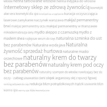
henna farbowanie włosów
henna indyjska do włosów
włosów
internetowy sklep ze zdrową żywnością
kosmetyki
kuracja oczyszczająca
aloe vera
kosmetyki dla spa
kriolipoliza urządzenie
makijaż permanentny
laserowe zamykanie naczynek warszawa
brwi
makijaż permanentny w Warszawie
makijaż permanentny oczu
mydło aleppo z czarnuszką
mydło z
mikrodermabrazja ceny
naturalna szminka do ust
masłem shea
najlepsze serum do rzęs
Naturalna
bez parabenów
Naturalna woda java
żywność sprzedaż hurtowa
naturalne masło
naturalny krem do twarzy
orzechowe
bez parabenów
naturalny krem pod oczy
bez parabenów
naturalny szampon do włosów nawilżający bez sls
oczy - zabieg usuwania cieni
olejek arganowy
olej z opuncji figowej
redukcja blizn potrądzikowych
trądzik usuwanie blizn
ranking odżywek do rzęs
wanna spa
wanny spa
łóżko kosmetyczne