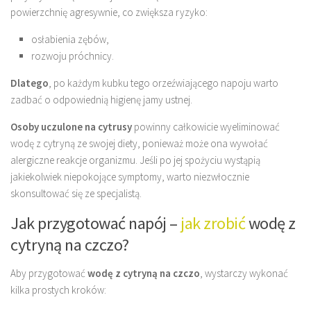
powierzchnię agresywnie, co zwiększa ryzyko:
osłabienia zębów,
rozwoju próchnicy.
Dlatego
, po każdym kubku tego orzeźwiającego napoju warto
zadbać o odpowiednią higienę jamy ustnej.
Osoby uczulone na cytrusy
powinny całkowicie wyeliminować
wodę z cytryną ze swojej diety, ponieważ może ona wywołać
alergiczne reakcje organizmu. Jeśli po jej spożyciu wystąpią
jakiekolwiek niepokojące symptomy, warto niezwłocznie
skonsultować się ze specjalistą.
Jak przygotować napój –
jak zrobić
wodę z
cytryną na czczo?
Aby przygotować
wodę z cytryną na czczo
, wystarczy wykonać
kilka prostych kroków: