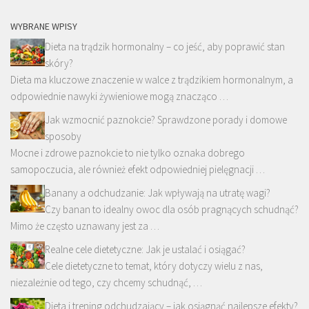
WYBRANE WPISY
Dieta na trądzik hormonalny – co jeść, aby poprawić stan
skóry?
Dieta ma kluczowe znaczenie w walce z trądzikiem hormonalnym, a
odpowiednie nawyki żywieniowe mogą znacząco …
Jak wzmocnić paznokcie? Sprawdzone porady i domowe
sposoby
Mocne i zdrowe paznokcie to nie tylko oznaka dobrego
samopoczucia, ale również efekt odpowiedniej pielęgnacji …
Banany a odchudzanie: Jak wpływają na utratę wagi?
Czy banan to idealny owoc dla osób pragnących schudnąć?
Mimo że często uznawany jest za …
Realne cele dietetyczne: Jak je ustalać i osiągać?
Cele dietetyczne to temat, który dotyczy wielu z nas,
niezależnie od tego, czy chcemy schudnąć, …
Dieta i trening odchudzający – jak osiągnąć najlepsze efekty?