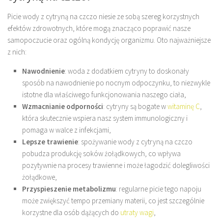
Picie wody z cytryną na czczo niesie ze sobą szereg korzystnych
efektów zdrowotnych, które mogą znacząco poprawić nasze
samopoczucie oraz ogólną kondycję organizmu. Oto najważniejsze
z nich:
Nawodnienie
: woda z dodatkiem cytryny to doskonały
sposób na nawodnienie po nocnym odpoczynku, to niezwykle
istotne dla właściwego funkcjonowania naszego ciała,
Wzmacnianie odporności
: cytryny są bogate w
witaminę C
,
która skutecznie wspiera nasz system immunologiczny i
pomaga w walce z infekcjami,
Lepsze trawienie
: spożywanie wody z cytryną na czczo
pobudza produkcję soków żołądkowych, co wpływa
pozytywnie na procesy trawienne i może łagodzić dolegliwości
żołądkowe,
Przyspieszenie metabolizmu
: regularne picie tego napoju
może zwiększyć tempo przemiany materii, co jest szczególnie
korzystne dla osób dążących do
utraty wagi
,