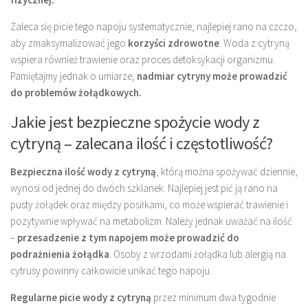
Zaleca się picie tego napoju systematycznie, najlepiej rano na czczo,
aby zmaksymalizować jego
korzyści zdrowotne
. Woda z cytryną
wspiera również trawienie oraz proces detoksykacji organizmu.
Pamiętajmy jednak o umiarze;
nadmiar cytryny może prowadzić
do problemów żołądkowych.
Jakie jest bezpieczne spożycie wody z
cytryną – zalecana ilość i częstotliwość?
Bezpieczna ilość wody z cytryną
, którą można spożywać dziennie,
wynosi od jednej do dwóch szklanek. Najlepiej jest pić ją rano na
pusty żołądek oraz między posiłkami, co może wspierać trawienie i
pozytywnie wpływać na metabolizm. Należy jednak uważać na ilość
–
przesadzenie z tym napojem może prowadzić do
podrażnienia żołądka
. Osoby z wrzodami żołądka lub alergią na
cytrusy powinny całkowicie unikać tego napoju.
Regularne picie wody z cytryną
przez minimum dwa tygodnie