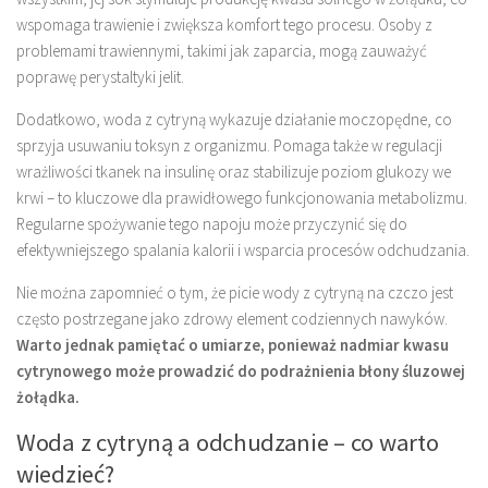
wspomaga trawienie i zwiększa komfort tego procesu. Osoby z
problemami trawiennymi, takimi jak zaparcia, mogą zauważyć
poprawę perystaltyki jelit.
Dodatkowo, woda z cytryną wykazuje działanie moczopędne, co
sprzyja usuwaniu toksyn z organizmu. Pomaga także w regulacji
wrażliwości tkanek na insulinę oraz stabilizuje poziom glukozy we
krwi – to kluczowe dla prawidłowego funkcjonowania metabolizmu.
Regularne spożywanie tego napoju może przyczynić się do
efektywniejszego spalania kalorii i wsparcia procesów odchudzania.
Nie można zapomnieć o tym, że picie wody z cytryną na czczo jest
często postrzegane jako zdrowy element codziennych nawyków.
Warto jednak pamiętać o umiarze, ponieważ nadmiar kwasu
cytrynowego może prowadzić do podrażnienia błony śluzowej
żołądka.
Woda z cytryną a odchudzanie – co warto
wiedzieć?