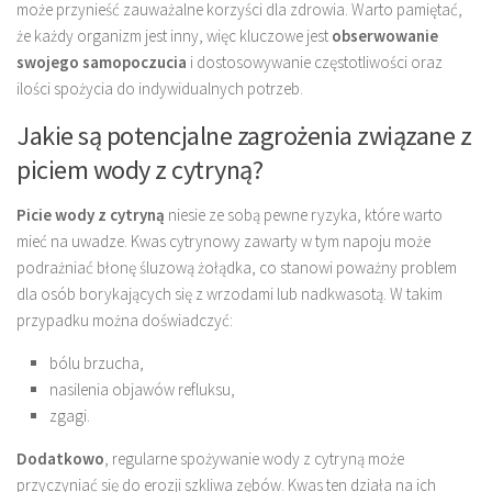
może przynieść zauważalne korzyści dla zdrowia. Warto pamiętać,
że każdy organizm jest inny, więc kluczowe jest
obserwowanie
swojego samopoczucia
i dostosowywanie częstotliwości oraz
ilości spożycia do indywidualnych potrzeb.
Jakie są potencjalne zagrożenia związane z
piciem wody z cytryną?
Picie wody z cytryną
niesie ze sobą pewne ryzyka, które warto
mieć na uwadze. Kwas cytrynowy zawarty w tym napoju może
podrażniać błonę śluzową żołądka, co stanowi poważny problem
dla osób borykających się z wrzodami lub nadkwasotą. W takim
przypadku można doświadczyć:
bólu brzucha,
nasilenia objawów refluksu,
zgagi.
Dodatkowo
, regularne spożywanie wody z cytryną może
przyczyniać się do erozji szkliwa zębów. Kwas ten działa na ich