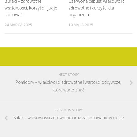
Buraki – zdrowotne
Czerwona cebula: właściwości
właściwości, korzyści i jak je
zdrowotne i korzyści dla
stosować
organizmu
24 MARCA 2025
10 MAJA 2025
NEXT STORY
Pomidory – właściwości zdrowotne i wartości odżywcze,
które warto znać
PREVIOUS STORY
Salak – właściwości zdrowotne oraz zastosowanie w diecie