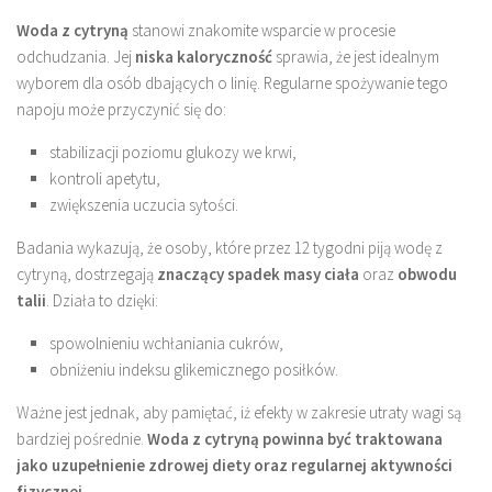
Woda z cytryną
stanowi znakomite wsparcie w procesie
odchudzania. Jej
niska kaloryczność
sprawia, że jest idealnym
wyborem dla osób dbających o linię. Regularne spożywanie tego
napoju może przyczynić się do:
stabilizacji poziomu glukozy we krwi,
kontroli apetytu,
zwiększenia uczucia sytości.
Badania wykazują, że osoby, które przez 12 tygodni piją wodę z
cytryną, dostrzegają
znaczący spadek masy ciała
oraz
obwodu
talii
. Działa to dzięki:
spowolnieniu wchłaniania cukrów,
obniżeniu indeksu glikemicznego posiłków.
Ważne jest jednak, aby pamiętać, iż efekty w zakresie utraty wagi są
bardziej pośrednie.
Woda z cytryną powinna być traktowana
jako uzupełnienie zdrowej diety oraz regularnej aktywności
fizycznej.