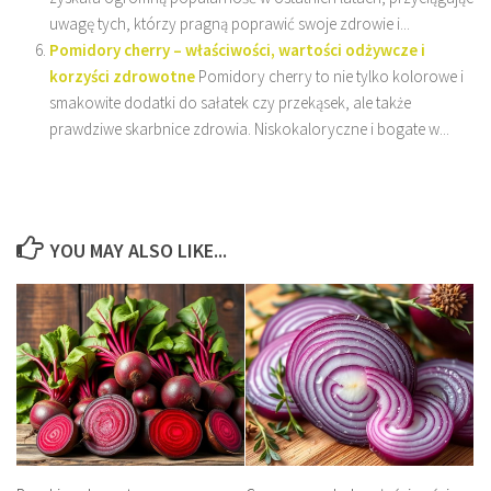
uwagę tych, którzy pragną poprawić swoje zdrowie i...
Pomidory cherry – właściwości, wartości odżywcze i
korzyści zdrowotne
Pomidory cherry to nie tylko kolorowe i
smakowite dodatki do sałatek czy przekąsek, ale także
prawdziwe skarbnice zdrowia. Niskokaloryczne i bogate w...
YOU MAY ALSO LIKE...