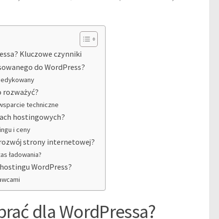
essa? Kluczowe czynniki
tosowanego do WordPress?
 dedykowany
o rozważyć?
wsparcie techniczne
anach hostingowych?
ngu i ceny
rozwój strony internetowej?
zas ładowania?
o hostingu WordPress?
tawcami
brać dla WordPressa?