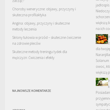
zacząć?
jadłospis
Choroby weneryczne: objawy, przyczyny i
Niedoczy
skuteczna profilaktyka
schorzeni
większą l
Angina: objawy, przyczyny i skuteczne
na ich co
metody leczenia
W
Skłony tułowia w przód – skuteczne ćwiczenie
z
na zdrowie pleców
dla twoje
Skuteczne metody treningu łydek dla
Naranjill
mężczyzn: Ćwiczenia i efekty
Solanum 
owoc, kt
większą 
I
k
NAJNOWSZE KOMENTARZE
Posiadani
przyjemno
sympatyc