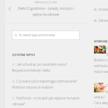
PREVIOUS STORY
Dieta 12 godzinna – zasady, korzyści i
Uroda
wpływ na zdrowie
Zdrow
WYBRANE
K
o
OSTATNIE WPISY
Bardzo c
Jak schudnąć po cesarskim cięciu?
odchudza
Bezpieczne metody i dieta
nasza wag
…
Czy kukurydza wspomaga odchudzanie?
C
Wartości odżywcze i kalorie
p
unikać?
Fast food – co to jest i jak wpływa na nasze
Cera aler
zdrowie?