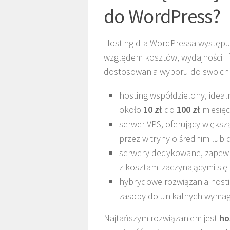
do WordPress?
Hosting dla WordPressa występuj
względem kosztów, wydajności i f
dostosowania wyboru do swoich i
hosting współdzielony, ideal
około
10 zł
do
100 zł
miesięc
serwer VPS, oferujący większ
przez witryny o średnim lub 
serwery dedykowane, zapewn
z kosztami zaczynającymi się
hybrydowe rozwiązania hosti
zasoby do unikalnych wyma
Najtańszym rozwiązaniem jest
ho