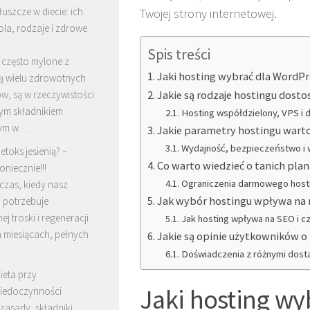
łuszcze w diecie: ich
Twojej strony internetowej.
ola, rodzaje i zdrowe
Spis treści
 często mylone z
Jaki hosting wybrać dla WordPr
ą wielu zdrowotnych
w, są w rzeczywistości
Jakie są rodzaje hostingu dos
ym składnikiem
Hosting współdzielony, VPS i
ym w …
Jakie parametry hostingu wart
Wydajność, bezpieczeństwo i 
etoks jesienią? –
Co warto wiedzieć o tanich pl
oniecznie!!!
Ograniczenia darmowego hosti
 czas, kiedy nasz
Jak wybór hostingu wpływa na 
 potrzebuje
j troski i regeneracji.
Jak hosting wpływa na SEO i c
h miesiącach, pełnych
Jakie są opinie użytkowników 
Doświadczenia z różnymi dos
ieta przy
Jaki hosting wy
iedoczynności
 zasady, składniki,