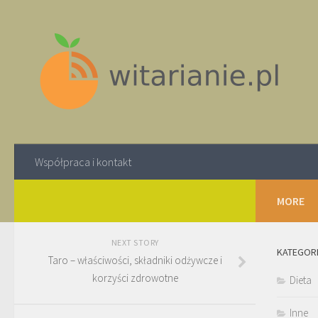
Współpraca i kontakt
MORE
NEXT STORY
KATEGOR
Taro – właściwości, składniki odżywcze i
korzyści zdrowotne
Dieta
Inne