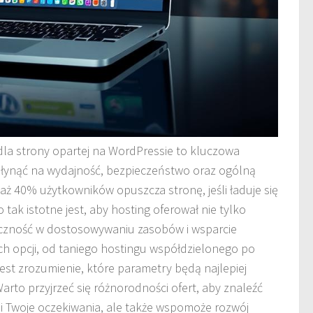
la strony opartej na WordPressie to kluczowa
płynąć na wydajność, bezpieczeństwo oraz ogólną
 aż 40% użytkowników opuszcza stronę, jeśli ładuje się
 tak istotne jest, aby hosting oferował nie tylko
tyczność w dostosowywaniu zasobów i wsparcie
h opcji, od taniego hostingu współdzielonego po
st zrozumienie, które parametry będą najlepiej
to przyjrzeć się różnorodności ofert, aby znaleźć
łni Twoje oczekiwania, ale także wspomoże rozwój