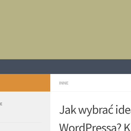
INNE
IE
Jak wybrać ide
WordPressa? Kl