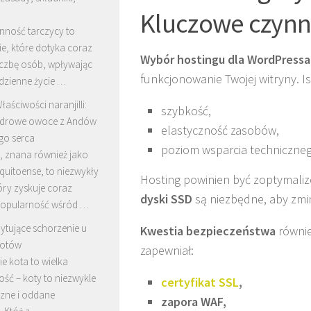
Kluczowe czynn
nność tarczycy to
e, które dotyka coraz
Wybór hostingu dla WordPressa
iczbę osób, wpływając
funkcjonowanie Twojej witryny. I
dzienne życie …
łaściwości naranjilli:
szybkość,
drowe owoce z Andów
elastyczność zasobów,
go serca
poziom wsparcia techniczneg
a, znana również jako
quitoense, to niezwykły
Hosting powinien być zoptymali
óry zyskuje coraz
dyski SSD
są niezbędne, aby zmi
popularność wśród …
rytujące schorzenie u
Kwestia bezpieczeństwa
równie
otów
zapewniał:
e kota to wielka
ść – koty to niezwykle
certyfikat SSL
,
zne i oddane
zapora WAF,