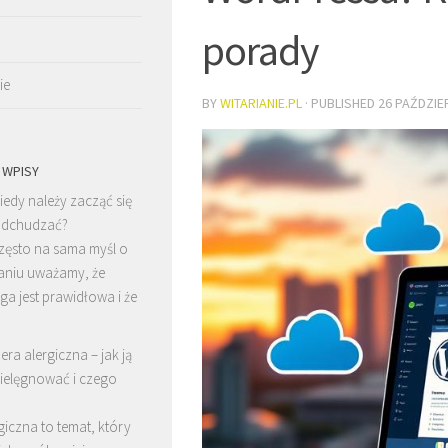
porady
ie
BY
WITARIANIE.PL
· PUBLISHED
26 PAŹDZIE
 WPISY
iedy należy zacząć się
dchudzać?
zęsto na sama myśl o
niu uważamy, że
a jest prawidłowa i że
era alergiczna – jak ją
ielęgnować i czego
giczna to temat, który