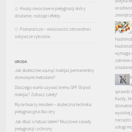
dotyka wi
wrażliwoś
Kwasy owocowe w pielęgnacji skóry:
zewnętrz
działanie, rodzaje i efekty
J
Pomarańcze – właściwości zdrowotne i
ś
odżywcze cytrusów
Hashimot
Hashimot
wymaga s
zakresie 
URODA
śniadani
Jak skutecznie usunąć makijaż permanentny
domowymi metodami?
H
s
Dlaczego warto używać kremu SPF 50 pod
sprawdź 
makijaż? Zobacz zalety!
Każdy, kt
Mycie twarzy miodem – skuteczna technika
stomatol
pielęgnacyjna dla cery
wysokiej 
narzędzi 
Jak dbać o tatuaż latem? Kluczowe zasady
usługi m
pielęgnacji i ochrony