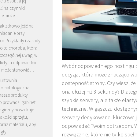
elu osób, a jej
ć na czynniki
ne może …
ak zdrowo jeść na
niadanie przy
o? Przykłady i zasady
o to choroba, która
zczególnej uwagi w
diety, a odpowiednie
Wybór odpowiedniego hostingu d
e może stanowić …
decyzja, która może znacząco w
urtownia
dostępność strony. Czy wiesz, że
tomatologiczna –
ona dłużej niż 3 sekundy? Dlatego
nasze produkty
szybkie serwery, ale także elas
o prowadzi gabinet
techniczne. W gąszczu dostępnyc
ogiczny poszukuje
serwery dedykowane, kluczowe je
jakości sprzętu,
oraz materiału, aby
odpowiadać Twoim potrzebom. War
ogły …
rozwiązanie, które nie tylko spe