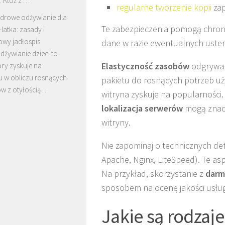
. Któż z …
regularne tworzenie kopii
zap
drowe odżywianie dla
Te zabezpieczenia pomogą chroni
-latka: zasady i
owy jadłospis
dane w razie ewentualnych uster
żywianie dzieci to
Elastyczność zasobów
odgrywa 
óry zyskuje na
u w obliczu rosnących
pakietu do rosnących potrzeb u
w z otyłością …
witryna zyskuje na popularnośc
lokalizacja serwerów
mogą znacz
witryny.
Nie zapominaj o technicznych det
Apache, Nginx, LiteSpeed). Te as
Na przykład, skorzystanie z
darm
sposobem na ocenę jakości usług
Jakie są rodzaj