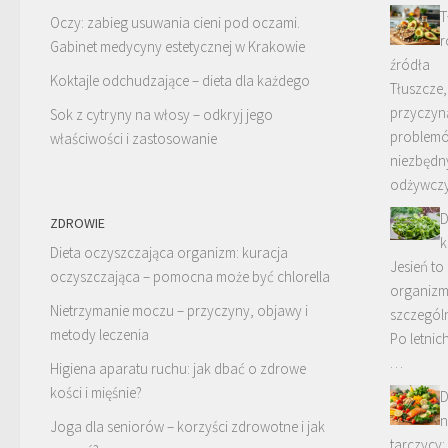
T
Oczy: zabieg usuwania cieni pod oczami.
r
Gabinet medycyny estetycznej w Krakowie
źródła
Koktajle odchudzające – dieta dla każdego
Tłuszcze,
przyczyn
Sok z cytryny na włosy – odkryj jego
problemó
właściwości i zastosowanie
niezbędn
odżywcz
D
ZDROWIE
k
Dieta oczyszczająca organizm: kuracja
Jesień to
oczyszczająca – pomocna może być chlorella
organizm
Nietrzymanie moczu – przyczyny, objawy i
szczególne
metody leczenia
Po letnic
…
Higiena aparatu ruchu: jak dbać o zdrowe
kości i mięśnie?
D
n
Joga dla seniorów – korzyści zdrowotne i jak
tarczycy: