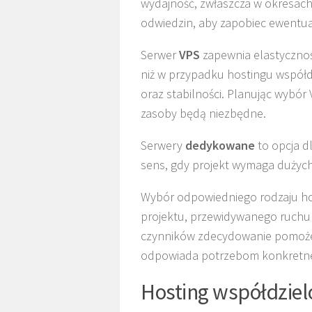
wydajność, zwłaszcza w okresach
odwiedzin, aby zapobiec ewentu
Serwer
VPS
zapewnia elastycznoś
niż w przypadku hostingu współdz
oraz stabilności. Planując wybór 
zasoby będą niezbędne.
Serwery
dedykowane
to opcja d
sens, gdy projekt wymaga dużych
Wybór odpowiedniego rodzaju hos
projektu, przewidywanego ruchu
czynników zdecydowanie pomoże w
odpowiada potrzebom konkretne
Hosting współdziel