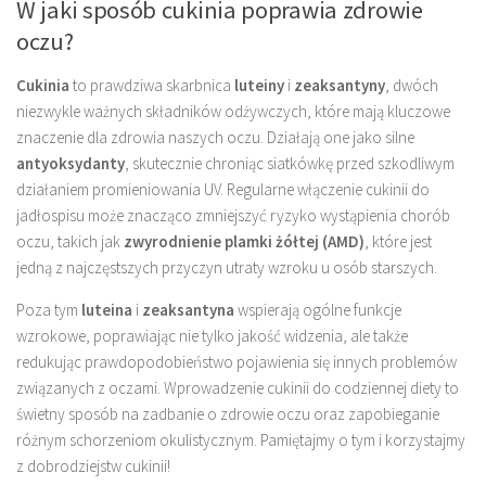
W jaki sposób cukinia poprawia zdrowie
oczu?
Cukinia
to prawdziwa skarbnica
luteiny
i
zeaksantyny
, dwóch
niezwykle ważnych składników odżywczych, które mają kluczowe
znaczenie dla zdrowia naszych oczu. Działają one jako silne
antyoksydanty
, skutecznie chroniąc siatkówkę przed szkodliwym
działaniem promieniowania UV. Regularne włączenie cukinii do
jadłospisu może znacząco zmniejszyć ryzyko wystąpienia chorób
oczu, takich jak
zwyrodnienie plamki żółtej (AMD)
, które jest
jedną z najczęstszych przyczyn utraty wzroku u osób starszych.
Poza tym
luteina
i
zeaksantyna
wspierają ogólne funkcje
wzrokowe, poprawiając nie tylko jakość widzenia, ale także
redukując prawdopodobieństwo pojawienia się innych problemów
związanych z oczami. Wprowadzenie cukinii do codziennej diety to
świetny sposób na zadbanie o zdrowie oczu oraz zapobieganie
różnym schorzeniom okulistycznym. Pamiętajmy o tym i korzystajmy
z dobrodziejstw cukinii!