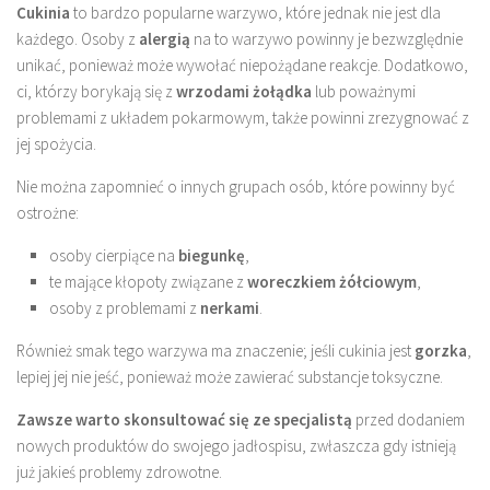
Cukinia
to bardzo popularne warzywo, które jednak nie jest dla
każdego. Osoby z
alergią
na to warzywo powinny je bezwzględnie
unikać, ponieważ może wywołać niepożądane reakcje. Dodatkowo,
ci, którzy borykają się z
wrzodami żołądka
lub poważnymi
problemami z układem pokarmowym, także powinni zrezygnować z
jej spożycia.
Nie można zapomnieć o innych grupach osób, które powinny być
ostrożne:
osoby cierpiące na
biegunkę
,
te mające kłopoty związane z
woreczkiem żółciowym
,
osoby z problemami z
nerkami
.
Również smak tego warzywa ma znaczenie; jeśli cukinia jest
gorzka
,
lepiej jej nie jeść, ponieważ może zawierać substancje toksyczne.
Zawsze warto skonsultować się ze specjalistą
przed dodaniem
nowych produktów do swojego jadłospisu, zwłaszcza gdy istnieją
już jakieś problemy zdrowotne.