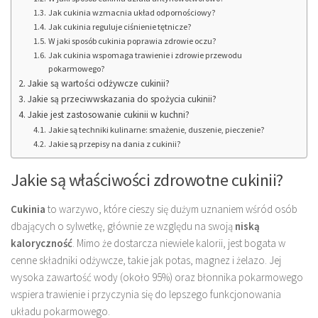
Jak cukinia wzmacnia układ odpornościowy?
Jak cukinia reguluje ciśnienie tętnicze?
W jaki sposób cukinia poprawia zdrowie oczu?
Jak cukinia wspomaga trawienie i zdrowie przewodu
pokarmowego?
Jakie są wartości odżywcze cukinii?
Jakie są przeciwwskazania do spożycia cukinii?
Jakie jest zastosowanie cukinii w kuchni?
Jakie są techniki kulinarne: smażenie, duszenie, pieczenie?
Jakie są przepisy na dania z cukinii?
Jakie są właściwości zdrowotne cukinii?
Cukinia
to warzywo, które cieszy się dużym uznaniem wśród osób
dbających o sylwetkę, głównie ze względu na swoją
niską
kaloryczność
. Mimo że dostarcza niewiele kalorii, jest bogata w
cenne składniki odżywcze, takie jak potas, magnez i żelazo. Jej
wysoka zawartość wody (około 95%) oraz błonnika pokarmowego
wspiera trawienie i przyczynia się do lepszego funkcjonowania
układu pokarmowego.