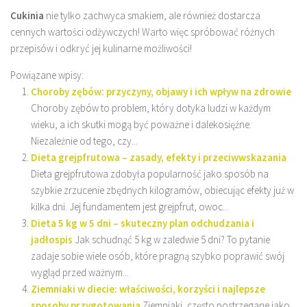
Cukinia
nie tylko zachwyca smakiem, ale również dostarcza
cennych wartości odżywczych! Warto więc spróbować różnych
przepisów i odkryć jej kulinarne możliwości!
Powiązane wpisy:
Choroby zębów: przyczyny, objawy i ich wpływ na zdrowie
Choroby zębów to problem, który dotyka ludzi w każdym
wieku, a ich skutki mogą być poważne i dalekosiężne.
Niezależnie od tego, czy...
Dieta grejpfrutowa – zasady, efekty i przeciwwskazania
Dieta grejpfrutowa zdobyła popularność jako sposób na
szybkie zrzucenie zbędnych kilogramów, obiecując efekty już w
kilka dni. Jej fundamentem jest grejpfrut, owoc...
Dieta 5 kg w 5 dni – skuteczny plan odchudzania i
jadłospis
Jak schudnąć 5 kg w zaledwie 5 dni? To pytanie
zadaje sobie wiele osób, które pragną szybko poprawić swój
wygląd przed ważnym...
Ziemniaki w diecie: właściwości, korzyści i najlepsze
sposoby przygotowania
Ziemniaki, często postrzegane jako