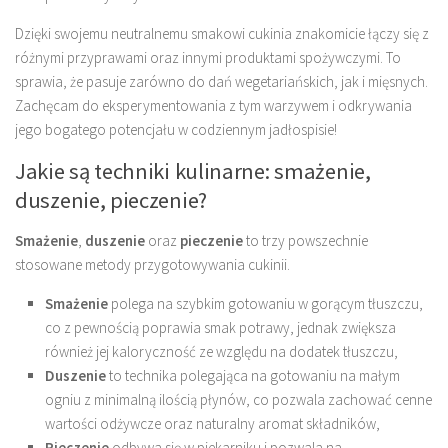
Dzięki swojemu neutralnemu smakowi cukinia znakomicie łączy się z
różnymi przyprawami oraz innymi produktami spożywczymi. To
sprawia, że pasuje zarówno do dań wegetariańskich, jak i mięsnych.
Zachęcam do eksperymentowania z tym warzywem i odkrywania
jego bogatego potencjału w codziennym jadłospisie!
Jakie są techniki kulinarne: smażenie,
duszenie, pieczenie?
Smażenie
,
duszenie
oraz
pieczenie
to trzy powszechnie
stosowane metody przygotowywania cukinii.
Smażenie
polega na szybkim gotowaniu w gorącym tłuszczu,
co z pewnością poprawia smak potrawy, jednak zwiększa
również jej kaloryczność ze względu na dodatek tłuszczu,
Duszenie
to technika polegająca na gotowaniu na małym
ogniu z minimalną ilością płynów, co pozwala zachować cenne
wartości odżywcze oraz naturalny aromat składników,
Pieczenie
odbywa się w piekarniku i pozwala na