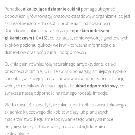
Ponadto,
alkalizujące działanie cukinii
pomaga utrzymać
odpowiednią równowagę kwasowo-zasadową w organizmie, co jest
szczególnie istotne dla osób z problemami nadkwaśności.
Dodatkowo cukinia charakteryzuje się
niskim indeksem
glikemicznym (IG=15)
, co oznacza, że nie wywołuje gwałtownych
skoków poziomu glukozy we krwi – to ważna informacja dla
diabetyków oraz osób z insulinoopornością.
Cukinia pełni również rolę naturalnego antyoksydantu dzięki
obecności witamin A, C i E. Te związki pomagają zmniejszyć ryzyko
chorób cywilizacyjnych oraz nowotworów poprzez neutralizację
wolnych rodników. Wzmacniają także
układ odpornościowy
, co
zwiększa naszą odporność na różnego rodzaju infekcje.
Warto również zauważyć, że cukinia jest źródłem kwasu foliowego –
składnika kluczowego dla kobiet w ciąży lub planujących
macierzyństwo. Regularne spożywanie tego warzywa może
przynieść korzyści także naszym oczom dzięki luteinie i
zeaksantynie.