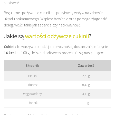
spożywać.
Regularne spożywanie cukinii ma pozytywny wpływ na zdrowie
układu pokarmowego. Wspiera trawienie oraz pomaga złagodzić
dolegliwości takie jak zaparcia czy nadkwaśność.
Jakie są
wartości odżywcze cukinii
?
Cukinia
to warzywo o niskiej kaloryczności, dostarczające jedynie
16 kcal
na 100 g. Jej skład odżywczy prezentuje się następująco:
Składnik
Zawartość
Białko
2,71 g
Tłuszcz
0,40 g
Węglowodany
3,11 g
Błonnik
1,1 g