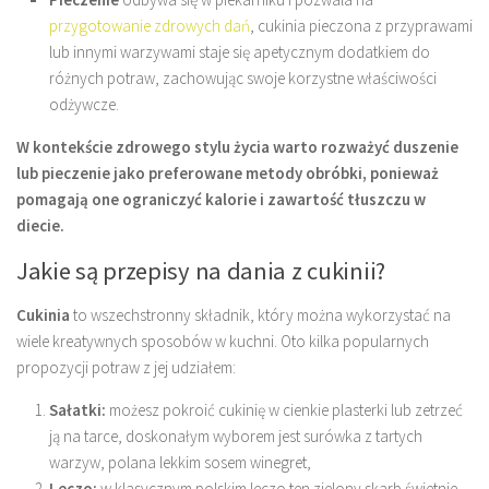
przygotowanie zdrowych dań
, cukinia pieczona z przyprawami
lub innymi warzywami staje się apetycznym dodatkiem do
różnych potraw, zachowując swoje korzystne właściwości
odżywcze.
W kontekście zdrowego stylu życia warto rozważyć duszenie
lub pieczenie jako preferowane metody obróbki, ponieważ
pomagają one ograniczyć kalorie i zawartość tłuszczu w
diecie.
Jakie są przepisy na dania z cukinii?
Cukinia
to wszechstronny składnik, który można wykorzystać na
wiele kreatywnych sposobów w kuchni. Oto kilka popularnych
propozycji potraw z jej udziałem:
Sałatki:
możesz pokroić cukinię w cienkie plasterki lub zetrzeć
ją na tarce, doskonałym wyborem jest surówka z tartych
warzyw, polana lekkim sosem winegret,
Leczo:
w klasycznym polskim leczo ten zielony skarb świetnie