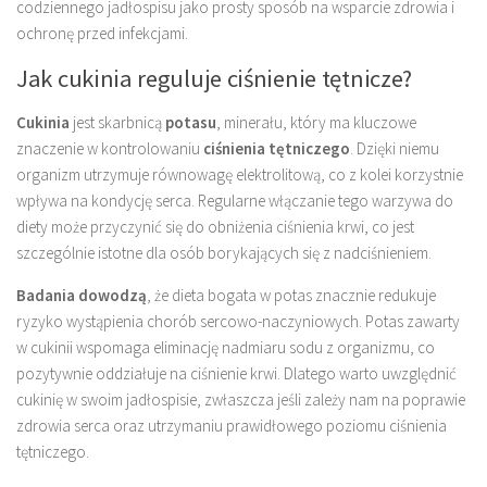
codziennego jadłospisu jako prosty sposób na wsparcie zdrowia i
ochronę przed infekcjami.
Jak cukinia reguluje ciśnienie tętnicze?
Cukinia
jest skarbnicą
potasu
, minerału, który ma kluczowe
znaczenie w kontrolowaniu
ciśnienia tętniczego
. Dzięki niemu
organizm utrzymuje równowagę elektrolitową, co z kolei korzystnie
wpływa na kondycję serca. Regularne włączanie tego warzywa do
diety może przyczynić się do obniżenia ciśnienia krwi, co jest
szczególnie istotne dla osób borykających się z nadciśnieniem.
Badania dowodzą
, że dieta bogata w potas znacznie redukuje
ryzyko wystąpienia chorób sercowo-naczyniowych. Potas zawarty
w cukinii wspomaga eliminację nadmiaru sodu z organizmu, co
pozytywnie oddziałuje na ciśnienie krwi. Dlatego warto uwzględnić
cukinię w swoim jadłospisie, zwłaszcza jeśli zależy nam na poprawie
zdrowia serca oraz utrzymaniu prawidłowego poziomu ciśnienia
tętniczego.