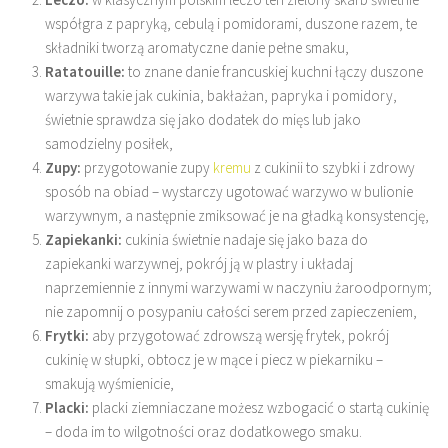
współgra z papryką, cebulą i pomidorami, duszone razem, te
składniki tworzą aromatyczne danie pełne smaku,
Ratatouille:
to znane danie francuskiej kuchni łączy duszone
warzywa takie jak cukinia, bakłażan, papryka i pomidory,
świetnie sprawdza się jako dodatek do mięs lub jako
samodzielny posiłek,
Zupy:
przygotowanie zupy
kremu
z cukinii to szybki i zdrowy
sposób na obiad – wystarczy ugotować warzywo w bulionie
warzywnym, a następnie zmiksować je na gładką konsystencję,
Zapiekanki:
cukinia świetnie nadaje się jako baza do
zapiekanki warzywnej, pokrój ją w plastry i układaj
naprzemiennie z innymi warzywami w naczyniu żaroodpornym;
nie zapomnij o posypaniu całości serem przed zapieczeniem,
Frytki:
aby przygotować zdrowszą wersję frytek, pokrój
cukinię w słupki, obtocz je w mące i piecz w piekarniku –
smakują wyśmienicie,
Placki:
placki ziemniaczane możesz wzbogacić o startą cukinię
– doda im to wilgotności oraz dodatkowego smaku.