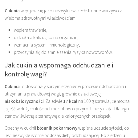
Cukinia
więc jawi się jako niezwykle wszechstronne warzywo z
wieloma zdrowotnymi właściwościami:
wspiera trawienie,
d działa alkalizująco na organizm,
wzmacnia system immunologiczny,
przyczynia się do zmniejszenia ryzyka nowotworów.
Jak cukinia wspomaga odchudzanie i
kontrolę wagi?
Cukinia
to doskonały sprzymierzeniec w procesie odchudzania i
utrzymania prawidłowej wagi, głównie dzięki swojej
niskokaloryczności
. Zaledwie
17 kcal
na 100 g sprawia, że można
ją jeść w dużych ilościach bez obaw o przyrost masy ciała. Dlatego
stanowi świetną alternatywę dla kalorycznych przekąsek.
Obecny w cukinii
błonnik pokarmowy
wspiera uczucie sytości, co
jest niezwykle istotne podczas diety odchudzającej. Po zjedzeniu