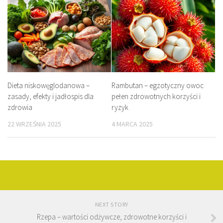
Dieta niskowęglodanowa –
Rambutan – egzotyczny owoc
zasady, efekty i jadłospis dla
pełen zdrowotnych korzyści i
zdrowia
ryzyk
22 WRZEŚNIA 2025
4 MARCA 2025
NEXT STORY
Rzepa – wartości odżywcze, zdrowotne korzyści i