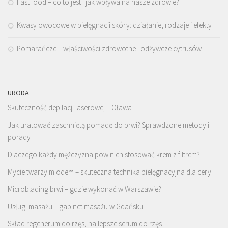
Fast food – co to jest i jak wpływa na nasze zdrowie?
Kwasy owocowe w pielęgnacji skóry: działanie, rodzaje i efekty
Pomarańcze – właściwości zdrowotne i odżywcze cytrusów
URODA
Skuteczność depilacji laserowej – Oława
Jak uratować zaschniętą pomadę do brwi? Sprawdzone metody i
porady
Dlaczego każdy mężczyzna powinien stosować krem z filtrem?
Mycie twarzy miodem – skuteczna technika pielęgnacyjna dla cery
Microblading brwi – gdzie wykonać w Warszawie?
Usługi masażu – gabinet masażu w Gdańsku
Skład regenerum do rzęs, najlepsze serum do rzęs