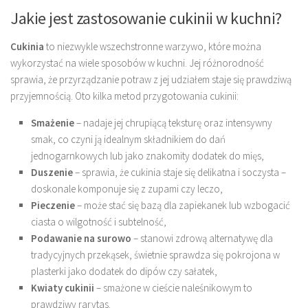
Jakie jest zastosowanie cukinii w kuchni?
Cukinia
to niezwykle wszechstronne warzywo, które można
wykorzystać na wiele sposobów w kuchni. Jej różnorodność
sprawia, że przyrządzanie potraw z jej udziałem staje się prawdziwą
przyjemnością. Oto kilka metod przygotowania cukinii:
Smażenie
– nadaje jej chrupiącą teksturę oraz intensywny
smak, co czyni ją idealnym składnikiem do dań
jednogarnkowych lub jako znakomity dodatek do mięs,
Duszenie
– sprawia, że cukinia staje się delikatna i soczysta –
doskonale komponuje się z zupami czy leczo,
Pieczenie
– może stać się bazą dla zapiekanek lub wzbogacić
ciasta o wilgotność i subtelność,
Podawanie na surowo
– stanowi zdrową alternatywę dla
tradycyjnych przekąsek, świetnie sprawdza się pokrojona w
plasterki jako dodatek do dipów czy sałatek,
Kwiaty cukinii
– smażone w cieście naleśnikowym to
prawdziwy rarytas.