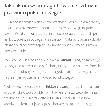
Jak cukinia wspomaga trawienie i zdrowie
przewodu pokarmowego?
Cukinia to niezwykle wartościowe warzywo, które wspiera procesy
trawienne oraz zdrowie układu pokarmowego. Dzięki bogatej
zawartości
błonnika
, przyczynia się do poprawy perystaltyki jelit, co
jest kluczowe w zapobieganiu zaparciom. Naturalny błonnik działa
jak środek przeczyszczający – zwiększa objętość stolca i ułatwia
jego wydalanie.
Co więcej, cukinia posiada właściwości
alkalizujące
, co może być
szczególnie korzystne dla osób borykających się z nadkwaśnością.
Poprzez regulację pH organizmu, łagodzi symptomy związane z
nadmiernym wydzielaniem kwasu żołądkowego.
Dodatkowo, to warzywo jest
lekkostrawne
, co czyni je idealnym
wyborem dla osób z problemami trawiennymi czy zespołem jelita
drażliwego. Jej niska zawartość
FODMAP
sprawia, że osoby
wrażliwe na fermentujące oligosacharydy mogą bez obaw ją