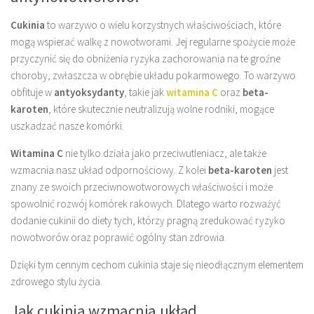
Cukinia
to warzywo o wielu korzystnych właściwościach, które
mogą wspierać walkę z nowotworami. Jej regularne spożycie może
przyczynić się do obniżenia ryzyka zachorowania na te groźne
choroby, zwłaszcza w obrębie układu pokarmowego. To warzywo
obfituje w
antyoksydanty
, takie jak
witamina C
oraz
beta-
karoten
, które skutecznie neutralizują wolne rodniki, mogące
uszkadzać nasze komórki.
Witamina C
nie tylko działa jako przeciwutleniacz, ale także
wzmacnia nasz układ odpornościowy. Z kolei
beta-karoten
jest
znany ze swoich przeciwnowotworowych właściwości i może
spowolnić rozwój komórek rakowych. Dlatego warto rozważyć
dodanie cukinii do diety tych, którzy pragną zredukować ryzyko
nowotworów oraz poprawić ogólny stan zdrowia.
Dzięki tym cennym cechom cukinia staje się nieodłącznym elementem
zdrowego stylu życia.
Jak cukinia wzmacnia układ