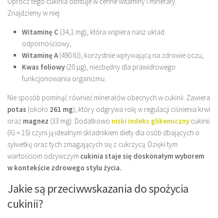
Oprócz tego cukinia obfituje w cenne witaminy i minerały.
Znajdziemy w niej:
Witaminę C
(34,1 mg), która wspiera nasz układ
odpornościowy,
Witaminę A
(490 IU), korzystnie wpływającą na zdrowie oczu,
Kwas foliowy
(20 µg), niezbędny dla prawidłowego
funkcjonowania organizmu.
Nie sposób pominąć również minerałów obecnych w cukinii. Zawiera
potas
(około
261 mg
), który odgrywa rolę w regulacji ciśnienia krwi
oraz
magnez
(33 mg). Dodatkowo
niski indeks glikemiczny
cukinii
(IG = 15) czyni ją idealnym składnikiem diety dla osób dbających o
sylwetkę oraz tych zmagających się z cukrzycą. Dzięki tym
wartościom odżywczym
cukinia staje się doskonałym wyborem
w kontekście zdrowego stylu życia.
Jakie są przeciwwskazania do spożycia
cukinii?