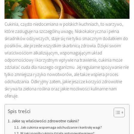
Cukinia, często niedoceniana w polskich kuchniach, to warzywo,
które zasługuje na szczególną uwagę. Niskokaloryczna i pełna
składników odżywczych, staje się nie tylko smacznym dodatkiem do
posiłków, ale przede wszystkim skarbnicą zdrowia. Dzięki swoim
właściwościom alkalizującym, wspomagającym układ
odpornościowy i korzystnym wpływie na trawienie, cukinia może
zdziałać cuda dla naszego organizmu. Jej regularne spożywanie nie
tylko zmniejsza ryzyko nowotworów, ale także wspiera proces
odchudzania. Odkryjmy zatem, jakie jeszcze korzyści zdrowotne
skrywa ta zielona roślina oraz jakie możliwości kulinarne nam
oferuje.
Spis treści
Jakie są właściwości zdrowotne cukinii?
Jak cukinia wspomaga odchudzanie i kontrolę wagi?
W jaki sposób cukinia działa antynowotworowo?