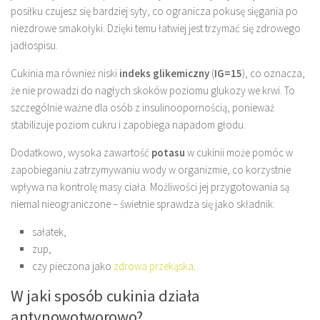
posiłku czujesz się bardziej syty, co ogranicza pokusę sięgania po
niezdrowe smakołyki. Dzięki temu łatwiej jest trzymać się zdrowego
jadłospisu.
Cukinia ma również niski
indeks glikemiczny
(
IG=15
), co oznacza,
że nie prowadzi do nagłych skoków poziomu glukozy we krwi. To
szczególnie ważne dla osób z insulinoopornością, ponieważ
stabilizuje poziom cukru i zapobiega napadom głodu.
Dodatkowo, wysoka zawartość
potasu
w cukinii może pomóc w
zapobieganiu zatrzymywaniu wody w organizmie, co korzystnie
wpływa na kontrolę masy ciała. Możliwości jej przygotowania są
niemal nieograniczone – świetnie sprawdza się jako składnik:
sałatek,
zup,
czy pieczona jako
zdrowa przekąska
.
W jaki sposób cukinia działa
antynowotworowo?