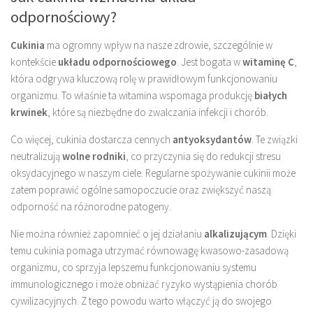
odpornościowy?
Cukinia
ma ogromny wpływ na nasze zdrowie, szczególnie w
kontekście
układu odpornościowego
. Jest bogata w
witaminę C
,
która odgrywa kluczową rolę w prawidłowym funkcjonowaniu
organizmu. To właśnie ta witamina wspomaga produkcję
białych
krwinek
, które są niezbędne do zwalczania infekcji i chorób.
Co więcej, cukinia dostarcza cennych
antyoksydantów
. Te związki
neutralizują
wolne rodniki
, co przyczynia się do redukcji stresu
oksydacyjnego w naszym ciele. Regularne spożywanie cukinii może
zatem poprawić ogólne samopoczucie oraz zwiększyć naszą
odporność na różnorodne patogeny.
Nie można również zapomnieć o jej działaniu
alkalizującym
. Dzięki
temu cukinia pomaga utrzymać równowagę kwasowo-zasadową
organizmu, co sprzyja lepszemu funkcjonowaniu systemu
immunologicznego i może obniżać ryzyko wystąpienia chorób
cywilizacyjnych. Z tego powodu warto włączyć ją do swojego