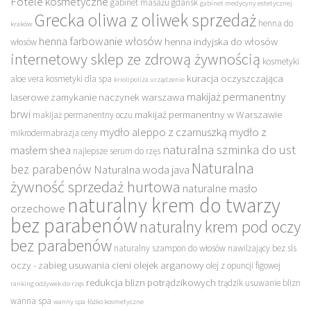
Fotele kosmetyczne
gabinet masażu gdańsk
gabinet medycyny estetycznej
Grecka oliwa z oliwek sprzedaż
henna do
kraków
henna farbowanie włosów
henna indyjska do włosów
włosów
internetowy sklep ze zdrową żywnością
kosmetyki
kuracja oczyszczająca
aloe vera
kosmetyki dla spa
kriolipoliza urządzenie
makijaż permanentny
laserowe zamykanie naczynek warszawa
brwi
makijaż permanentny w Warszawie
makijaż permanentny oczu
mydło aleppo z czarnuszką
mydło z
mikrodermabrazja ceny
naturalna szminka do ust
masłem shea
najlepsze serum do rzęs
Naturalna
bez parabenów
Naturalna woda java
żywność sprzedaż hurtowa
naturalne masło
naturalny krem do twarzy
orzechowe
bez parabenów
naturalny krem pod oczy
bez parabenów
naturalny szampon do włosów nawilżający bez sls
oczy - zabieg usuwania cieni
olejek arganowy
olej z opuncji figowej
redukcja blizn potrądzikowych
trądzik usuwanie blizn
ranking odżywek do rzęs
wanna spa
wanny spa
łóżko kosmetyczne