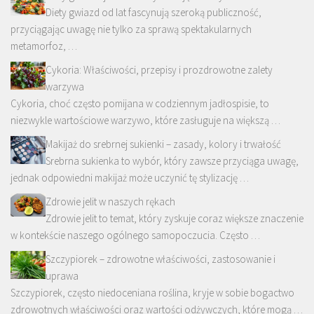
Diety gwiazd od lat fascynują szeroką publiczność,
przyciągając uwagę nie tylko za sprawą spektakularnych
metamorfoz, …
Cykoria: Właściwości, przepisy i prozdrowotne zalety
warzywa
Cykoria, choć często pomijana w codziennym jadłospisie, to
niezwykle wartościowe warzywo, które zasługuje na większą …
Makijaż do srebrnej sukienki – zasady, kolory i trwałość
Srebrna sukienka to wybór, który zawsze przyciąga uwagę,
jednak odpowiedni makijaż może uczynić tę stylizację …
Zdrowie jelit w naszych rękach
Zdrowie jelit to temat, który zyskuje coraz większe znaczenie
w kontekście naszego ogólnego samopoczucia. Często …
Szczypiorek – zdrowotne właściwości, zastosowanie i
uprawa
Szczypiorek, często niedoceniana roślina, kryje w sobie bogactwo
zdrowotnych właściwości oraz wartości odżywczych, które mogą …