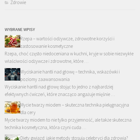
Zdrowie
WYBRANE WPISY
Rzepa – wartości odżywcze, zdrowotne korzyści i
zastosowanie kosmetyczne
Rzepa, choć często niedoceniana w kuchni, kryje w sobie niezwykłe
właściwości odżywcze i zdrowotne, które …
Wyciskanie hantli nad głowę – technika, wskazówki i
poziomy zaawansowania
Wyciskanie hantli nad głowę stojąc to jedno z najbardziej
efektywnych ćwiczeń, które znacząco angażuje mięśnie …
Mycie twarzy miodem – skuteczna technika pielęgnacyjna
dla cery
Mycie twarzy miodem to nie tylko przyjemność, ale także skuteczna
technika kosmetyczna, która czyni cuda …
Diety gwiazd: jakie metody stosują celebryci dla zdrowia?