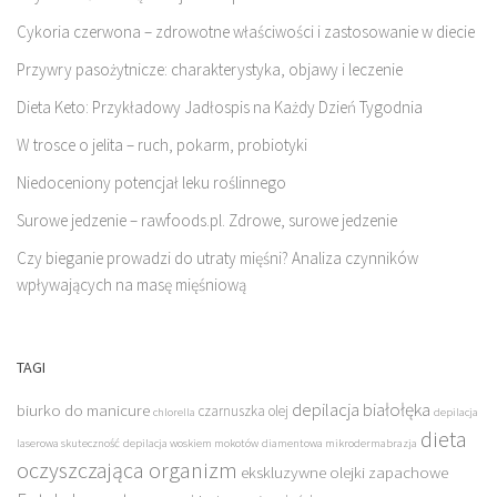
Cykoria czerwona – zdrowotne właściwości i zastosowanie w diecie
Przywry pasożytnicze: charakterystyka, objawy i leczenie
Dieta Keto: Przykładowy Jadłospis na Każdy Dzień Tygodnia
W trosce o jelita – ruch, pokarm, probiotyki
Niedoceniony potencjał leku roślinnego
Surowe jedzenie – rawfoods.pl. Zdrowe, surowe jedzenie
Czy bieganie prowadzi do utraty mięśni? Analiza czynników
wpływających na masę mięśniową
TAGI
depilacja białołęka
biurko do manicure
czarnuszka olej
chlorella
depilacja
dieta
laserowa skuteczność
depilacja woskiem mokotów
diamentowa mikrodermabrazja
oczyszczająca organizm
ekskluzywne olejki zapachowe