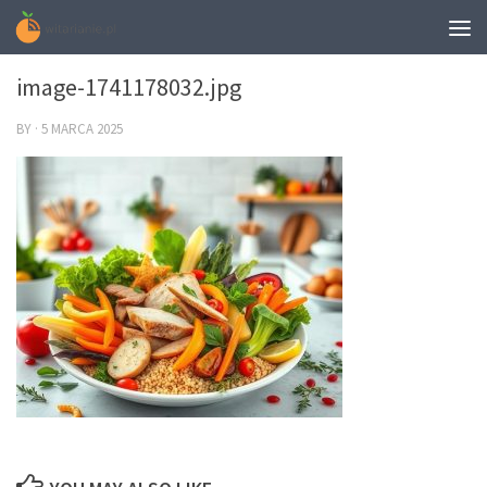
0
image-1741178032.jpg
BY
·
5 MARCA 2025