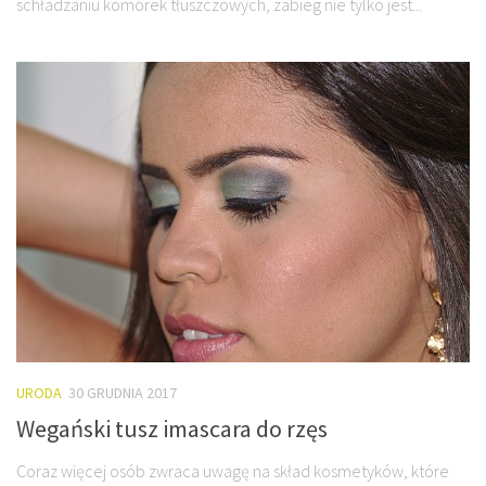
schładzaniu komórek tłuszczowych, zabieg nie tylko jest...
URODA
30 GRUDNIA 2017
Wegański tusz imascara do rzęs
Coraz więcej osób zwraca uwagę na skład kosmetyków, które