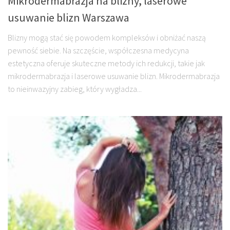
Mikrodermabrazja na blizny, laserowe
usuwanie blizn Warszawa
Blizny mogą stać się powodem kompleksów i obniżać naszą
pewność siebie. Na szczęście, współczesna medycyna
estetyczna oferuje skuteczne metody ich redukcji, takie jak
mikrodermabrazja i laserowe usuwanie blizn. Mikrodermabrazja
to nieinwazyjny zabieg, który wygładza...