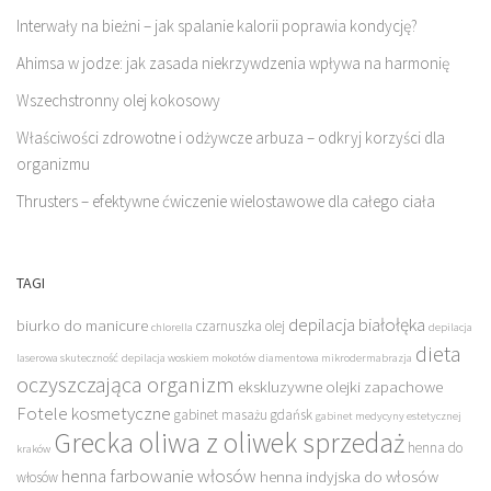
Interwały na bieżni – jak spalanie kalorii poprawia kondycję?
Ahimsa w jodze: jak zasada niekrzywdzenia wpływa na harmonię
Wszechstronny olej kokosowy
Właściwości zdrowotne i odżywcze arbuza – odkryj korzyści dla
organizmu
Thrusters – efektywne ćwiczenie wielostawowe dla całego ciała
TAGI
depilacja białołęka
biurko do manicure
czarnuszka olej
chlorella
depilacja
dieta
laserowa skuteczność
depilacja woskiem mokotów
diamentowa mikrodermabrazja
oczyszczająca organizm
ekskluzywne olejki zapachowe
Fotele kosmetyczne
gabinet masażu gdańsk
gabinet medycyny estetycznej
Grecka oliwa z oliwek sprzedaż
henna do
kraków
henna farbowanie włosów
henna indyjska do włosów
włosów