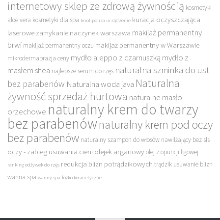
internetowy sklep ze zdrową żywnością
kosmetyki
kuracja oczyszczająca
aloe vera
kosmetyki dla spa
kriolipoliza urządzenie
makijaż permanentny
laserowe zamykanie naczynek warszawa
brwi
makijaż permanentny w Warszawie
makijaż permanentny oczu
mydło aleppo z czarnuszką
mydło z
mikrodermabrazja ceny
naturalna szminka do ust
masłem shea
najlepsze serum do rzęs
Naturalna
bez parabenów
Naturalna woda java
żywność sprzedaż hurtowa
naturalne masło
naturalny krem do twarzy
orzechowe
bez parabenów
naturalny krem pod oczy
bez parabenów
naturalny szampon do włosów nawilżający bez sls
oczy - zabieg usuwania cieni
olejek arganowy
olej z opuncji figowej
redukcja blizn potrądzikowych
trądzik usuwanie blizn
ranking odżywek do rzęs
wanna spa
wanny spa
łóżko kosmetyczne