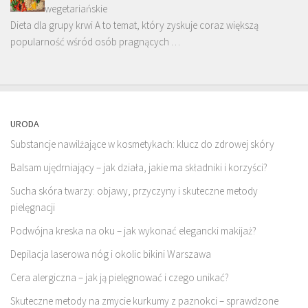
wegetariańskie
Dieta dla grupy krwi A to temat, który zyskuje coraz większą
popularność wśród osób pragnących …
URODA
Substancje nawilżające w kosmetykach: klucz do zdrowej skóry
Balsam ujędrniający – jak działa, jakie ma składniki i korzyści?
Sucha skóra twarzy: objawy, przyczyny i skuteczne metody
pielęgnacji
Podwójna kreska na oku – jak wykonać elegancki makijaż?
Depilacja laserowa nóg i okolic bikini Warszawa
Cera alergiczna – jak ją pielęgnować i czego unikać?
Skuteczne metody na zmycie kurkumy z paznokci – sprawdzone