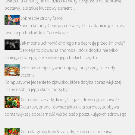
Ćwiczenia korekcyjne dla dzieci to nie tylko sposób na poprawę
postawy, ale także kluczowy element …
Dobre i złe strony fasoli.
Fasola kojarzy Ci się przede wszystkim z daniem jakim jest
fasolka po bretońsku? Co ciekawe …
Jak można uchronić chorego na depresję przed śmiercią?
Depresja to poważna choroba, która dotyka nie tylko
samego chorego, ale również jego bliskich. Często …
Jedzenie kompulsywne: objawy, przyczyny i metody
leczenia
Kompulsywne jedzenie to zjawisko, które dotyka coraz większej
liczby osób, a jego skutki mogą być …
Dieta raw – zasady, korzyści i jak zdrowo ją stosować?
Dieta raw, znana również jako dieta surowa, zdobywa
coraz większą popularność wśród osób poszukujących zdrowego
…
Dieta dla grupy krwi A: zasady, zalecenia i przepisy