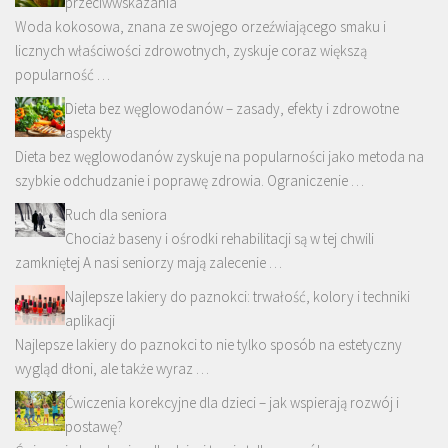
przeciwwskazania
Woda kokosowa, znana ze swojego orzeźwiającego smaku i
licznych właściwości zdrowotnych, zyskuje coraz większą
popularność …
Dieta bez węglowodanów – zasady, efekty i zdrowotne
aspekty
Dieta bez węglowodanów zyskuje na popularności jako metoda na
szybkie odchudzanie i poprawę zdrowia. Ograniczenie …
Ruch dla seniora
Chociaż baseny i ośrodki rehabilitacji są w tej chwili
zamkniętej A nasi seniorzy mają zalecenie …
Najlepsze lakiery do paznokci: trwałość, kolory i techniki
aplikacji
Najlepsze lakiery do paznokci to nie tylko sposób na estetyczny
wygląd dłoni, ale także wyraz …
Ćwiczenia korekcyjne dla dzieci – jak wspierają rozwój i
postawę?