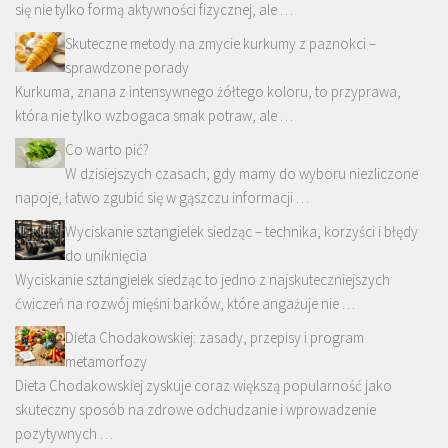
się nie tylko formą aktywności fizycznej, ale …
Skuteczne metody na zmycie kurkumy z paznokci –
sprawdzone porady
Kurkuma, znana z intensywnego żółtego koloru, to przyprawa,
która nie tylko wzbogaca smak potraw, ale …
Co warto pić?
W dzisiejszych czasach, gdy mamy do wyboru niezliczone
napoje, łatwo zgubić się w gąszczu informacji …
Wyciskanie sztangielek siedząc – technika, korzyści i błędy
do uniknięcia
Wyciskanie sztangielek siedząc to jedno z najskuteczniejszych
ćwiczeń na rozwój mięśni barków, które angażuje nie …
Dieta Chodakowskiej: zasady, przepisy i program
metamorfozy
Dieta Chodakowskiej zyskuje coraz większą popularność jako
skuteczny sposób na zdrowe odchudzanie i wprowadzenie
pozytywnych …