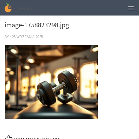
0
image-1758823298.jpg
BY
·
25 WRZEŚNIA 2025