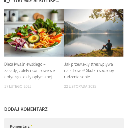
YOU MAY ALSO LIKE...
Dieta Kwaśniewskiego –
Jak przewlekły stres wpływa
zasady, zalety i kontrowersje
na zdrowie? Skutki i sposoby
dotyczące diety optymalnej
radzenia sobie
17 LUTEGO 2025
22 LISTOPADA 2025
DODAJ KOMENTARZ
Komentarz
*