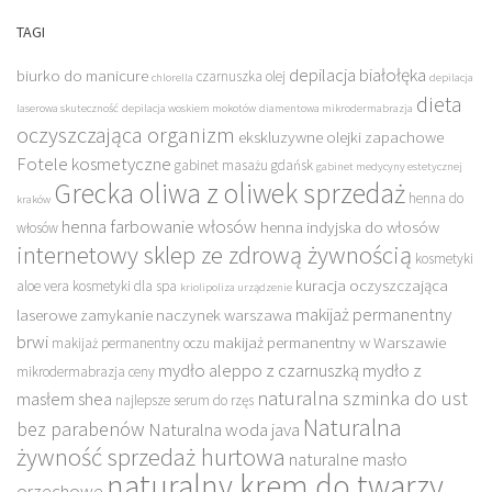
TAGI
depilacja białołęka
biurko do manicure
czarnuszka olej
chlorella
depilacja
dieta
laserowa skuteczność
depilacja woskiem mokotów
diamentowa mikrodermabrazja
oczyszczająca organizm
ekskluzywne olejki zapachowe
Fotele kosmetyczne
gabinet masażu gdańsk
gabinet medycyny estetycznej
Grecka oliwa z oliwek sprzedaż
henna do
kraków
henna farbowanie włosów
henna indyjska do włosów
włosów
internetowy sklep ze zdrową żywnością
kosmetyki
kuracja oczyszczająca
aloe vera
kosmetyki dla spa
kriolipoliza urządzenie
makijaż permanentny
laserowe zamykanie naczynek warszawa
brwi
makijaż permanentny w Warszawie
makijaż permanentny oczu
mydło aleppo z czarnuszką
mydło z
mikrodermabrazja ceny
naturalna szminka do ust
masłem shea
najlepsze serum do rzęs
Naturalna
bez parabenów
Naturalna woda java
żywność sprzedaż hurtowa
naturalne masło
naturalny krem do twarzy
orzechowe