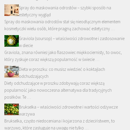
Spray do maskowania odrostów – szybki sposób na
estetyczny wygląd
Spray do maskowania odrostów stał się nieodłącznym elementem
kosmetyczki wielu osób, które pragną zachować estetyczny …
Graviola (soursop) – właściwości zdrowotne i zastosowanie
w diecie
Graviola, znana również jako flaszowiec miękkociernisty, to owoc,
który zyskuje coraz większą popularność w świecie …
Dieta w proszku: co musisz wiedzieć o koktajlach
odchudzających
Diety odchudzające w proszku zdobywają coraz większą
popularność jako nowoczesna alternatywa dla tradycyjnych
posiłków. Te …
Brukselka – właściwości zdrowotne i wartości odżywcze
warzywa
Brukselka, często niedoceniana i kojarzona z dzieciństwem, to
warzywo, które zasługuje na uwagę nie tylko …