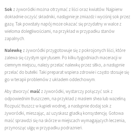
Sok
z żyworódki można otrzymać z liści oraz kwiatów. Najpierw
dokładnie oczyść składniki, następnie je zmiażdż i wyciśnij sok przez
gazę. Tak powstały napój może okazać się przydatny w walce z
wieloma dolegliwościami, na przykład w przypadku stanów
zapalnych.
Nalewkę
z żyworódki przygotowuje się z pokrojonych liści, które
zalewa się czystym spirytusem. Po kilku tygodniach maceracji w
ciemnym miejscu, należy przelać nalewkę przez sitko, a następnie
przelać do butelki. Taki preparat wspiera zdrowie i często stosuje się
go w terapii problemów z układem oddechowym.
Aby stworzyć
maść
z żyworódki, wystarczy połączyć sok z
odpowiednim tłuszczem, na przykład z masłem shea lub wazeliną.
Rozpuść tłuszcz w kąpieli wodnej, a następnie dodaj sok z
żyworódki, mieszając, aż uzyskasz gładką konsystencję. Gotowa
maść sprawdzi się na skórze w miejscach wymagających leczenia,
przynosząc ulgę w przypadku podrażnień.