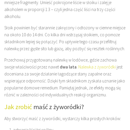
mniejsze fragmenty. Umieść pokrojone liście w słoiku i zalej je
alkoholem w proporcji 1:3 – czyli jedna część liści na trzy części
alkoholu.
Słoik powinien być starannie zakręcony i odłożony w ciemne miejsce
na około 10 do 14 dni. Co kilka dni wstrząsaj słoikiem, co pomoże
składnikom lepiej się połączyć. Po upływie tego czasu przefiltruj
nalewkę przez gęste sito lub gazę, aby pozbyć się resztek roślinnych.
Przechowuj przygotowaną nalewkę w lodówce, gdzie zachowa
swoje właściwości przez nawet
dwa lata
.
Nalewka z żyworódki
jest
doceniana za swoje działanie łagodzące stany zapalne oraz
wspierające odporność. Dzięki tym składnikom zyskała uznanie jako
popularne domowe remedium. Pamiętaj jednak, że efekty mogą się
różnić w zależności od indywidualnych reakcji organizmu.
Jak zrobić
maść z żyworódki?
Aby stworzyć maść z żyworódki, wystarczy kilka prostych kroków:
zebranie liści tej rośliny,