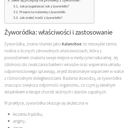
Jakie są przepisy na produkty z żyworódki?
Jak przygotować sok z żyworódki?
Przepis na nalewkę z żyworódki
Jak zrobić maść z żyworódki?
Żyworódka: właściwości i zastosowanie
Żyworódka, znana również jako
Kalanchoe
, to niezwykle cenna
roślina o licznych zdrowotnych właściwościach, która z
powodzeniem znalazła swoje miejsce w medycynie naturalnej. Jej
zdolności do zwalczania bakterii i wirusów oraz wspierania układu
odpornościowego sprawiają, że jest doskonałym wsparciem w walce
z różnorodnymi dolegliwościami. Badania dowodzą, że żyworódka
znacząco zwiększa odporność organizmu, co czyni ją idealnym
składnikiem w terapii chorób skórnych i stanów zapalnych.
W praktyce, żyworódka okazuje się skuteczna w:
leczeniu trądziku,
anginy,
zgagi,