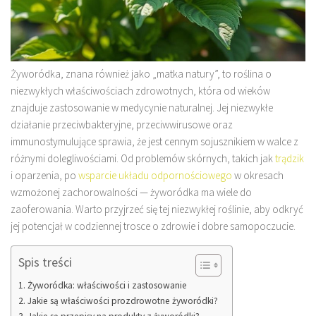
Żyworódka, znana również jako „matka natury”, to roślina o
niezwykłych właściwościach zdrowotnych, która od wieków
znajduje zastosowanie w medycynie naturalnej. Jej niezwykłe
działanie przeciwbakteryjne, przeciwwirusowe oraz
immunostymulujące sprawia, że jest cennym sojusznikiem w walce z
różnymi dolegliwościami. Od problemów skórnych, takich jak
trądzik
i oparzenia, po
wsparcie układu odpornościowego
w okresach
wzmożonej zachorowalności — żyworódka ma wiele do
zaoferowania. Warto przyjrzeć się tej niezwykłej roślinie, aby odkryć
jej potencjał w codziennej trosce o zdrowie i dobre samopoczucie.
Spis treści
Żyworódka: właściwości i zastosowanie
Jakie są właściwości prozdrowotne żyworódki?