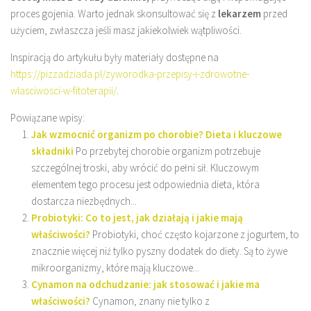
proces gojenia. Warto jednak skonsultować się z
lekarzem
przed
użyciem, zwłaszcza jeśli masz jakiekolwiek wątpliwości.
Inspiracją do artykułu były materiały dostępne na
https://pizzadziada.pl/zyworodka-przepisy-i-zdrowotne-
wlasciwosci-w-fitoterapii/
.
Powiązane wpisy:
Jak wzmocnić organizm po chorobie? Dieta i kluczowe
składniki
Po przebytej chorobie organizm potrzebuje
szczególnej troski, aby wrócić do pełni sił. Kluczowym
elementem tego procesu jest odpowiednia dieta, która
dostarcza niezbędnych...
Probiotyki: Co to jest, jak działają i jakie mają
właściwości?
Probiotyki, choć często kojarzone z jogurtem, to
znacznie więcej niż tylko pyszny dodatek do diety. Są to żywe
mikroorganizmy, które mają kluczowe...
Cynamon na odchudzanie: jak stosować i jakie ma
właściwości?
Cynamon, znany nie tylko z