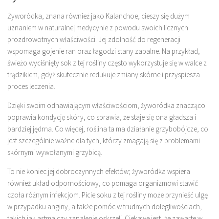
Żyworódka, znana również jako Kalanchoe, cieszy się dużym
uznaniem w naturalnej medycynie z powodu swoich licznych
prozdrowotnych właściwości. Jej zdolność do regeneracji
wspomaga gojenie ran oraz łagodzi stany zapalne. Na przykład,
świeżo wyciśnięty sok z tej rośliny często wykorzystuje się w walce z
trądzikiem, gdyż skutecznie redukuje zmiany skórne i przyspiesza
proces leczenia.
Dzięki swoim odnawiającym właściwościom, żyworódka znacząco
poprawia kondycję skóry, co sprawia, że staje się ona gładsza i
bardziej jędrna. Co więcej, roślina ta ma działanie grzybobójcze, co
jest szczególnie ważne dla tych, którzy zmagają się z problemami
skórnymi wywołanymi grzybicą.
To nie koniec jej dobroczynnych efektów; żyworódka wspiera
również układ odpornościowy, co pomaga organizmowi stawić
czoła różnym infekcjom. Picie soku z tej rośliny może przynieść ulgę
w przypadku anginy, a także pomóc w trudnych dolegliwościach,
takich jak astma czy zapalenie oskrzeli. Ciekawe jest, że zawarte w