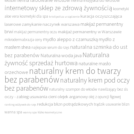
henna indyjska do włosów
włosów
internetowy sklep ze zdrową żywnością
kosmetyki
kuracja oczyszczająca
aloe vera
kosmetyki dla spa
kriolipoliza urządzenie
makijaż permanentny
laserowe zamykanie naczynek warszawa
brwi
makijaż permanentny w Warszawie
makijaż permanentny oczu
mydło aleppo z czarnuszką
mydło z
mikrodermabrazja ceny
naturalna szminka do ust
masłem shea
najlepsze serum do rzęs
Naturalna
bez parabenów
Naturalna woda java
żywność sprzedaż hurtowa
naturalne masło
naturalny krem do twarzy
orzechowe
bez parabenów
naturalny krem pod oczy
bez parabenów
naturalny szampon do włosów nawilżający bez sls
oczy - zabieg usuwania cieni
olejek arganowy
olej z opuncji figowej
redukcja blizn potrądzikowych
trądzik usuwanie blizn
ranking odżywek do rzęs
wanna spa
wanny spa
łóżko kosmetyczne