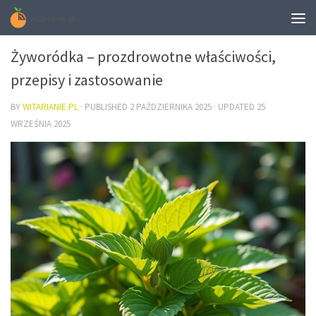
DIETA
Żyworódka – prozdrowotne właściwości,
przepisy i zastosowanie
BY
WITARIANIE.PL
· PUBLISHED
2 PAŹDZIERNIKA 2025
· UPDATED
25
WRZEŚNIA 2025