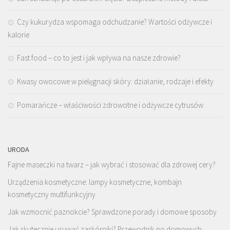
Czy kukurydza wspomaga odchudzanie? Wartości odżywcze i
kalorie
Fast food – co to jest i jak wpływa na nasze zdrowie?
Kwasy owocowe w pielęgnacji skóry: działanie, rodzaje i efekty
Pomarańcze – właściwości zdrowotne i odżywcze cytrusów
URODA
Fajne maseczki na twarz – jak wybrać i stosować dla zdrowej cery?
Urządzenia kosmetyczne: lampy kosmetyczne, kombajn
kosmetyczny multifunkcyjny
Jak wzmocnić paznokcie? Sprawdzone porady i domowe sposoby
Jak skutecznie usuwać zaskórniki? Przewodnik po domowych