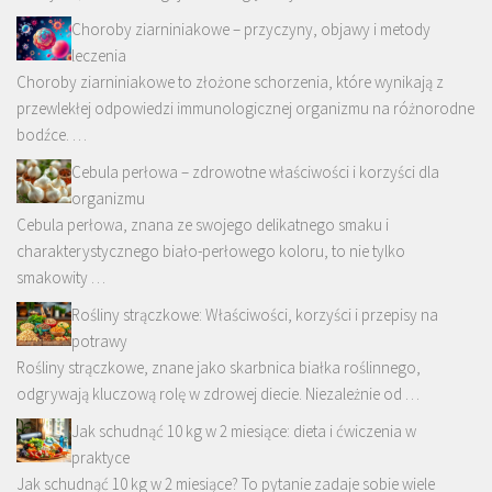
Choroby ziarniniakowe – przyczyny, objawy i metody
leczenia
Choroby ziarniniakowe to złożone schorzenia, które wynikają z
przewlekłej odpowiedzi immunologicznej organizmu na różnorodne
bodźce. …
Cebula perłowa – zdrowotne właściwości i korzyści dla
organizmu
Cebula perłowa, znana ze swojego delikatnego smaku i
charakterystycznego biało-perłowego koloru, to nie tylko
smakowity …
Rośliny strączkowe: Właściwości, korzyści i przepisy na
potrawy
Rośliny strączkowe, znane jako skarbnica białka roślinnego,
odgrywają kluczową rolę w zdrowej diecie. Niezależnie od …
Jak schudnąć 10 kg w 2 miesiące: dieta i ćwiczenia w
praktyce
Jak schudnąć 10 kg w 2 miesiące? To pytanie zadaje sobie wiele