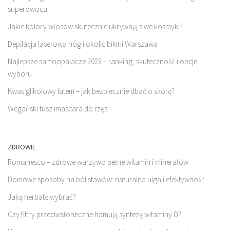
superowocu
Jakie kolory włosów skutecznie ukrywają siwe kosmyki?
Depilacja laserowa nóg i okolic bikini Warszawa
Najlepsze samoopalacze 2023 – ranking, skuteczność i opcje
wyboru
Kwas glikolowy latem – jak bezpiecznie dbać o skórę?
Wegański tusz imascara do rzęs
ZDROWIE
Romanesco – zdrowe warzywo pełne witamin i minerałów
Domowe sposoby na ból stawów: naturalna ulga i efektywność
Jaką herbatę wybrać?
Czy filtry przeciwsłoneczne hamują syntezę witaminy D?