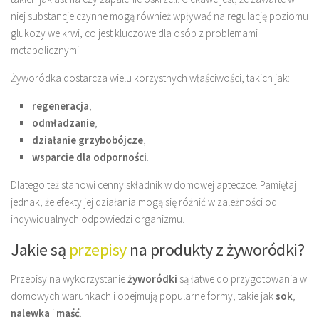
niej substancje czynne mogą również wpływać na regulację poziomu
glukozy we krwi, co jest kluczowe dla osób z problemami
metabolicznymi.
Żyworódka dostarcza wielu korzystnych właściwości, takich jak:
regeneracja
,
odmładzanie
,
działanie grzybobójcze
,
wsparcie dla odporności
.
Dlatego też stanowi cenny składnik w domowej apteczce. Pamiętaj
jednak, że efekty jej działania mogą się różnić w zależności od
indywidualnych odpowiedzi organizmu.
Jakie są
przepisy
na produkty z żyworódki?
Przepisy na wykorzystanie
żyworódki
są łatwe do przygotowania w
domowych warunkach i obejmują popularne formy, takie jak
sok
,
nalewka
i
maść
.