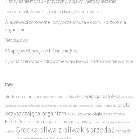
Nietrzymanie moczu – przyczyny, objawy i metody leczenia
Likopen – właściwości, źródła i korzyści zdrowotne
Właściwości zdrowotne i odżywcze arbuza – odkryj korzyści dla
organizmu
Test ciążowy
6 Napojów Obniżających Ciśnienie Krwi
Cykoria czerwona – zdrowotne właściwości i zastosowanie w diecie
TAGI
depilacja białołęka
biurko do manicure
czarnuszka olej
chlorella
depilacja
dieta
laserowa skuteczność
depilacja woskiem mokotów
diamentowa mikrodermabrazja
oczyszczająca organizm
ekskluzywne olejki zapachowe
Fotele kosmetyczne
gabinet masażu gdańsk
gabinet medycyny estetycznej
Grecka oliwa z oliwek sprzedaż
henna do
kraków
henna farbowanie włosów