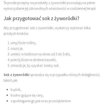
Te proste przepisy na produkty z żyworódki pozwalają na pełne
wykorzystanie jej zdrowotnych właściwości w codziennej terapii.
Jak przygotować sok z żyworódki?
Aby przygotować sok z żyworódki, wystarczy wykonać kilka
prostych kroków:
umyj liście rośliny,
osusz je,
umieść w lodówce na okres od 3 do 5 dni,
pokrój liście na drobne kawałki,
zmiażdż je, by uzyskać świeży sok.
Sok z żyworódki
sprawdza się w przypadku różnych dolegliwości,
takich jak:
trądzik,
trudno gojące się rany,
zapobieganie grypie oraz przeziębieniom.