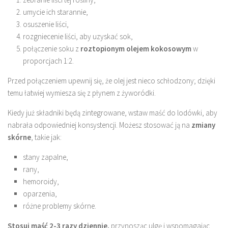
umycie ich starannie,
osuszenie liści,
rozgniecenie liści, aby uzyskać sok,
połączenie soku z
roztopionym olejem kokosowym
w
proporcjach 1:2.
Przed połączeniem upewnij się, że olej jest nieco schłodzony; dzięki
temu łatwiej wymiesza się z płynem z żyworódki.
Kiedy już składniki będą zintegrowane, wstaw maść do lodówki, aby
nabrała odpowiedniej konsystencji. Możesz stosować ją na
zmiany
skórne
, takie jak:
stany zapalne,
rany,
hemoroidy,
oparzenia,
różne problemy skórne.
Stosuj maść 2-3 razy dziennie,
przynosząc ulgę i wspomagając