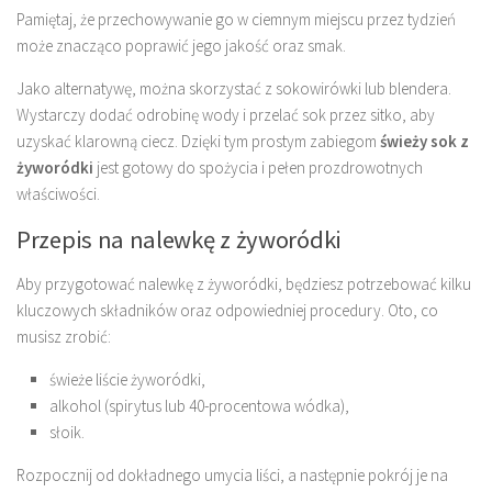
Pamiętaj, że przechowywanie go w ciemnym miejscu przez tydzień
może znacząco poprawić jego jakość oraz smak.
Jako alternatywę, można skorzystać z sokowirówki lub blendera.
Wystarczy dodać odrobinę wody i przelać sok przez sitko, aby
uzyskać klarowną ciecz. Dzięki tym prostym zabiegom
świeży sok z
żyworódki
jest gotowy do spożycia i pełen prozdrowotnych
właściwości.
Przepis na nalewkę z żyworódki
Aby przygotować nalewkę z żyworódki, będziesz potrzebować kilku
kluczowych składników oraz odpowiedniej procedury. Oto, co
musisz zrobić:
świeże liście żyworódki,
alkohol (spirytus lub 40-procentowa wódka),
słoik.
Rozpocznij od dokładnego umycia liści, a następnie pokrój je na