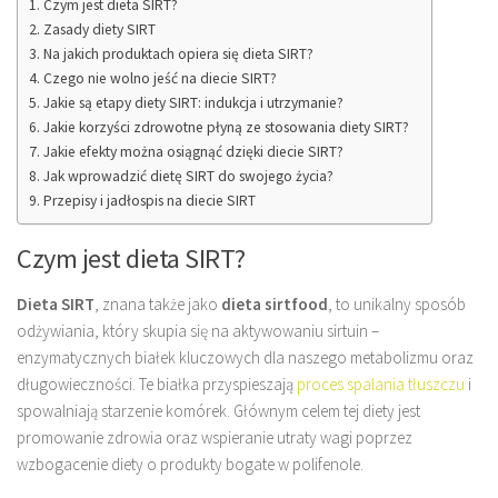
Czym jest dieta SIRT?
Zasady diety SIRT
Na jakich produktach opiera się dieta SIRT?
Czego nie wolno jeść na diecie SIRT?
Jakie są etapy diety SIRT: indukcja i utrzymanie?
Jakie korzyści zdrowotne płyną ze stosowania diety SIRT?
Jakie efekty można osiągnąć dzięki diecie SIRT?
Jak wprowadzić dietę SIRT do swojego życia?
Przepisy i jadłospis na diecie SIRT
Czym jest dieta SIRT?
Dieta SIRT
, znana także jako
dieta sirtfood
, to unikalny sposób
odżywiania, który skupia się na aktywowaniu sirtuin –
enzymatycznych białek kluczowych dla naszego metabolizmu oraz
długowieczności. Te białka przyspieszają
proces spalania tłuszczu
i
spowalniają starzenie komórek. Głównym celem tej diety jest
promowanie zdrowia oraz wspieranie utraty wagi poprzez
wzbogacenie diety o produkty bogate w polifenole.