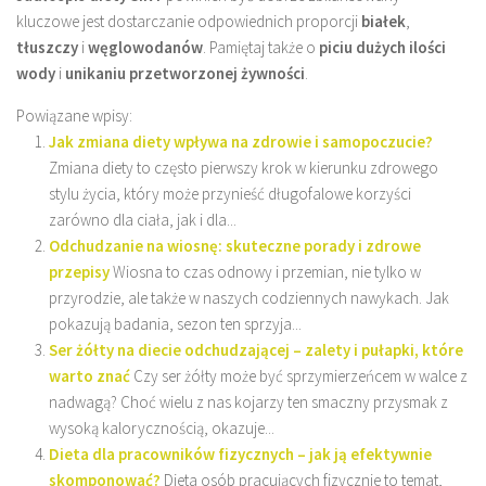
kluczowe jest dostarczanie odpowiednich proporcji
białek
,
tłuszczy
i
węglowodanów
. Pamiętaj także o
piciu dużych ilości
wody
i
unikaniu przetworzonej żywności
.
Powiązane wpisy:
Jak zmiana diety wpływa na zdrowie i samopoczucie?
Zmiana diety to często pierwszy krok w kierunku zdrowego
stylu życia, który może przynieść długofalowe korzyści
zarówno dla ciała, jak i dla...
Odchudzanie na wiosnę: skuteczne porady i zdrowe
przepisy
Wiosna to czas odnowy i przemian, nie tylko w
przyrodzie, ale także w naszych codziennych nawykach. Jak
pokazują badania, sezon ten sprzyja...
Ser żółty na diecie odchudzającej – zalety i pułapki, które
warto znać
Czy ser żółty może być sprzymierzeńcem w walce z
nadwagą? Choć wielu z nas kojarzy ten smaczny przysmak z
wysoką kalorycznością, okazuje...
Dieta dla pracowników fizycznych – jak ją efektywnie
skomponować?
Dieta osób pracujących fizycznie to temat,