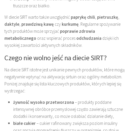
tłuszcze oraz białko.
W diecie SIRT warto także uwzględnić
paprykę chili
,
pietruszkę
,
daktyle
,
prawdziwą kawę
czy
kurkumę
. Regularne spożywanie
tych produktów może sprzyjać
poprawie zdrowia
metabolicznego
oraz wspierać proces
odchudzania
dzięki ich
wysokiej zawartości aktywnych składników.
Czego nie wolno jeść na diecie SIRT?
Na diecie SIRT istotne jest unikanie pewnych produktów, które mogą
negatywnie wpłynąć na aktywację sirtuin oraz ogólny metabolizm.
Poniżej znajduje się lista kluczowych produktów, których lepiej się
wystrzegać:
żywność wysoko przetworzona
– produkty poddane
intensywnej obróbce przemysłowej często zawierają sztuczne
dodatki i konserwanty, co może osłabiać działanie diety,
białe cukier
– cukier rafinowany zwiększa poziom insuliny
oraz sprzyja gromadzeniu tłuszczu w organizmie, co stoi w