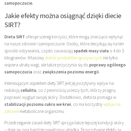
samopoczucie.
Jakie efekty można osiągnąć dzięki diecie
SIRT?
Dieta SIRT
oferuje szereg korzyści, które mogą znacząco wpłynąć
na nasze zdrowie i samopoczucie. Osoby, które decydują się na ten
sposób odżywiania, często zauważają
spadek masy ciała
o 4 do 5
kilogramów. Właściwy
dobór produktów spożywczych
nie tylko
wspiera utratę wagi, ale także przyczynia się do
poprawy ogólnego
samopoczucia
oraz
zwiększenia poziomu energii
.
Interesującym aspektem diety SIRT jest jej pozytywny wpływ na
redukcję
cellulitu
, co z pewnością ucieszy tych, którzy pragną
poprawić wygląd swojej skóry. Dodatkowo, dieta ta pomaga w
stabilizacji poziomu cukru we krwi
, co ma korzystny
wpływ na
zdrowie
metaboliczne organizmu.
Przestrzeganie zasad diety SIRT sprzyja także lepszej kondycji skóry
– staje się ona bardziej nawilżona i gładka. Te pozytywne efekty są