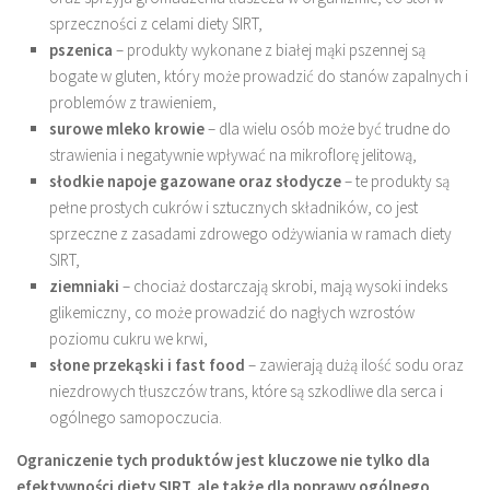
sprzeczności z celami diety SIRT,
pszenica
– produkty wykonane z białej mąki pszennej są
bogate w gluten, który może prowadzić do stanów zapalnych i
problemów z trawieniem,
surowe mleko krowie
– dla wielu osób może być trudne do
strawienia i negatywnie wpływać na mikroflorę jelitową,
słodkie napoje gazowane oraz słodycze
– te produkty są
pełne prostych cukrów i sztucznych składników, co jest
sprzeczne z zasadami zdrowego odżywiania w ramach diety
SIRT,
ziemniaki
– chociaż dostarczają skrobi, mają wysoki indeks
glikemiczny, co może prowadzić do nagłych wzrostów
poziomu cukru we krwi,
słone przekąski i fast food
– zawierają dużą ilość sodu oraz
niezdrowych tłuszczów trans, które są szkodliwe dla serca i
ogólnego samopoczucia.
Ograniczenie tych produktów jest kluczowe nie tylko dla
efektywności diety SIRT, ale także dla poprawy ogólnego