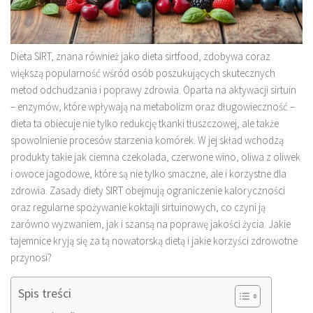
Dieta SIRT, znana również jako dieta sirtfood, zdobywa coraz
większą popularność wśród osób poszukujących skutecznych
metod odchudzania i poprawy zdrowia. Oparta na aktywacji sirtuin
– enzymów, które wpływają na metabolizm oraz długowieczność –
dieta ta obiecuje nie tylko redukcję tkanki tłuszczowej, ale także
spowolnienie procesów starzenia komórek. W jej skład wchodzą
produkty takie jak ciemna czekolada, czerwone wino, oliwa z oliwek
i owoce jagodowe, które są nie tylko smaczne, ale i korzystne dla
zdrowia. Zasady diety SIRT obejmują ograniczenie kaloryczności
oraz regularne spożywanie koktajli sirtuinowych, co czyni ją
zarówno wyzwaniem, jak i szansą na poprawę jakości życia. Jakie
tajemnice kryją się za tą nowatorską dietą i jakie korzyści zdrowotne
przynosi?
Spis treści