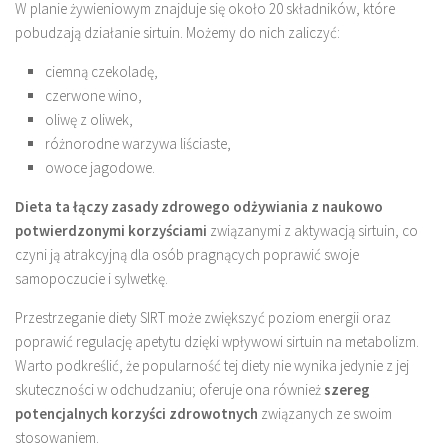
W planie żywieniowym znajduje się około 20 składników, które
pobudzają działanie sirtuin. Możemy do nich zaliczyć:
ciemną czekoladę,
czerwone wino,
oliwę z oliwek,
różnorodne warzywa liściaste,
owoce jagodowe.
Dieta ta łączy zasady zdrowego odżywiania z naukowo
potwierdzonymi korzyściami
związanymi z aktywacją sirtuin, co
czyni ją atrakcyjną dla osób pragnących poprawić swoje
samopoczucie i sylwetkę.
Przestrzeganie diety SIRT może zwiększyć poziom energii oraz
poprawić regulację apetytu dzięki wpływowi sirtuin na metabolizm.
Warto podkreślić, że popularność tej diety nie wynika jedynie z jej
skuteczności w odchudzaniu; oferuje ona również
szereg
potencjalnych korzyści zdrowotnych
związanych ze swoim
stosowaniem.