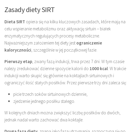
Zasady diety SIRT
Dieta SIRT
opiera się na kilku kluczowych zasadach, które mają na
celu wspieranie metabolizmu oraz aktywację sirtuin – białek
enzymatycznych regulujących procesy metaboliczne.
Najważniejszym założeniem tej diety jest
ograniczenie
kaloryczności
, szczególnie w jej początkowej fazie.
Pierwszy etap
, zwany fazą indukcji, trwa przez 7 dni. W tym czasie
należy zredukować dzienne spożycie kalorii do
1000 kcal
. W trakcie
indukcji warto skupić się głównie na koktajlach sirtuinowych i
ograniczyć ilość stałych posiłków. Przez pierwsze trzy dni zaleca się:
picie trzech soków sirtuinowych dziennie,
zjedzenie jednego posiłku stałego.
W kolejnych dniach można zwiększyć liczbę posiłków do dwóch,
jednak nadal warto zachować dwa koktajle.
Druga faza diety
, znana jako faza utrzymania, rozpoczyna się po