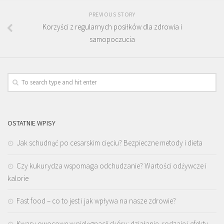
PREVIOUS STORY
Korzyści z regularnych posiłków dla zdrowia i
samopoczucia
OSTATNIE WPISY
Jak schudnąć po cesarskim cięciu? Bezpieczne metody i dieta
Czy kukurydza wspomaga odchudzanie? Wartości odżywcze i
kalorie
Fast food – co to jest i jak wpływa na nasze zdrowie?
Kwasy owocowe w pielęgnacji skóry: działanie, rodzaje i efekty