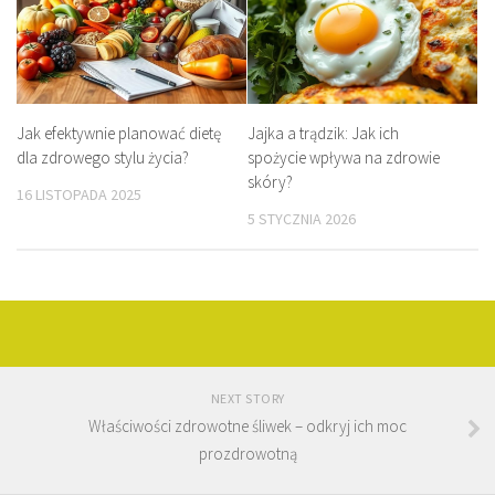
Jak efektywnie planować dietę
Jajka a trądzik: Jak ich
dla zdrowego stylu życia?
spożycie wpływa na zdrowie
skóry?
16 LISTOPADA 2025
5 STYCZNIA 2026
NEXT STORY
Właściwości zdrowotne śliwek – odkryj ich moc
prozdrowotną