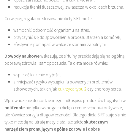
redukcja tkanki tłuszczowej, zwłaszcza w okolicach brzucha.
Co więcej, regularne stosowanie diety SIRT może:
wzmocnić odporność organizmu na stres,
przyczynić się do spowolnienia procesu starzenia komórek,
efektywnie pomagać w walce ze stanami zapalnymi.
Dowody naukowe
wskazują, że sirtuiny przekładają się na ogólną
poprawę zdrowia i samopoczucia. Ta dieta może również:
wspierać leczenie otyłości,
zmniejszać ryzyko wystąpienia poważnych problemów
zdrowotnych, takich jak
cukrzyca typu 2
czy choroby serca.
Wprowadzenie do codziennego jadłospisu produktów bogatych w
polifenole
nie tylko wzbogaca dietę o cenne składniki odżywcze,
ale również sprzyja długowieczności. Dlatego dieta SIRT staje się nie
tylko metodą na utratę masy ciała, ale także
skutecznym
narzędziem promującym ogólne zdrowie i dobre