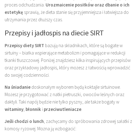
proces odchudzania.
Urozmaicenie posiłków oraz dbanie o ich
estetykę
sprawią, że dieta stanie się przyjemniejsza i łatwiejsza do
utrzymania przez dłuższy czas.
Przepisy i jadłospis na diecie SIRT
Przepisy diety SIRT
bazują na składnikach, które są bogate w
sirtuiny – białka wspierające metabolizm i pomagające w redukcji
tkanki tłuszczowej. Poniżej znajdziesz kilka inspirujących przepisów
oraz przykładowy jadłospis, który możesz z łatwością wprowadzić
do swojej codzienności.
Na śniadanie
doskonałym wyborem będą koktajle sirtuinowe.
Możesz je przygotować z natki pietruszki, owoców leśnych oraz
daktyli. Taki napój będzie nie tylko pyszny, ale także bogaty w
witaminy
,
błonnik
i
przeciwutleniacze
.
Jeśli chodzi o lunch
, zachęcamy do spróbowania zdrowej sałatki z
komosy ryżowej. Można ją wzbogacić: