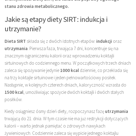
stanu zdrowia metabolicznego.
Jakie są etapy diety SIRT: indukcja i
utrzymanie?
Dieta SIRT
składa się z dwóch istotnych etapów:
indukcji
oraz
utrzymania
. Pierwsza faza, trwająca 7 dni, koncentruje się na
znacznym ograniczeniu kalorii oraz wprowadzeniu koktajli
sirtuinowych do codziennego menu. W początkowych trzech dniach
zaleca się spożywanie jedynie
1000 kcal
dziennie, co przekłada się
na trzy koktajle sirtuinowe i jeden pełnowartościowy posiłek.
Następnie, w kolejnych czterech dniach, kaloryczność wzrasta do
1500 kcal
, umożliwiając spożycie dwóch koktajli i dwóch stałych
posiłków.
Kiedy osiągniesz ósmy dzień diety, rozpoczynasz fazę
utrzymania
trwającą do 21. dnia. W tym czasie nie ma już restrykcji dotyczących
kalorii – warto jednak pamiętać o zdrowych nawykach
żywieniowych. Codziennie zaleca się wypicie jednego koktajlu