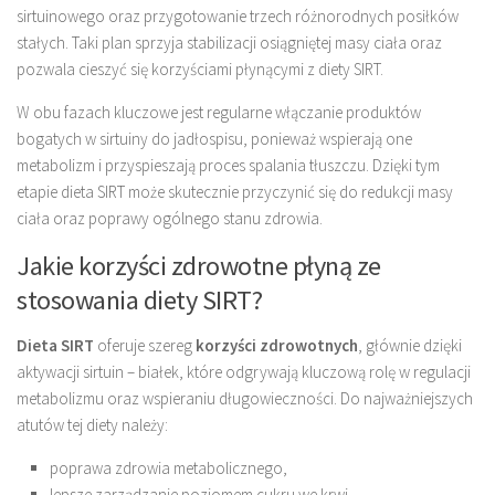
sirtuinowego oraz przygotowanie trzech różnorodnych posiłków
stałych. Taki plan sprzyja stabilizacji osiągniętej masy ciała oraz
pozwala cieszyć się korzyściami płynącymi z diety SIRT.
W obu fazach kluczowe jest regularne włączanie produktów
bogatych w sirtuiny do jadłospisu, ponieważ wspierają one
metabolizm i przyspieszają proces spalania tłuszczu. Dzięki tym
etapie dieta SIRT może skutecznie przyczynić się do redukcji masy
ciała oraz poprawy ogólnego stanu zdrowia.
Jakie korzyści zdrowotne płyną ze
stosowania diety SIRT?
Dieta SIRT
oferuje szereg
korzyści zdrowotnych
, głównie dzięki
aktywacji sirtuin – białek, które odgrywają kluczową rolę w regulacji
metabolizmu oraz wspieraniu długowieczności. Do najważniejszych
atutów tej diety należy:
poprawa zdrowia metabolicznego,
lepsze zarządzanie poziomem cukru we krwi,