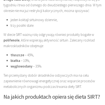
tygodniu i trwa od ósmego do dwudziestego pierwszego dnia. W tym
okresie nie ma już restrykcji kalorycznych; można spożywać:
jeden koktajl sirtuinowy dziennie,
trzy posiłki stałe.
W diecie SIRT ważną rolę odgrywają również produkty bogate w
polifenole
, które wspierają aktywność sirtuin. Zalecany rozkład
makroskładników obejmuje:
tłuszcze
– 45%,
białka
– 10%,
węglowodany
– 35%.
Ten przemyślany dobór składników odżywczych ma na celu
zapewnienie równowagi energetycznej oraz wsparcie procesów
metabolicznych organizmu podczas trwania diety SIRT.
Na jakich produktach opiera się dieta SIRT?