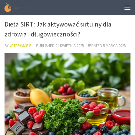
DIETA
Dieta SIRT: Jak aktywować sirtuiny dla
zdrowia i długowieczności?
BY
WITARIANIE.PL
· PUBLISHED
24 KWIETNIA 2025
· UPDATED
5 MARCA 2025