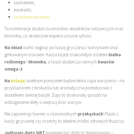
szpinakiem,
awokado,
orzechami włoskimi
.
Ta kombinacja dostarcza mnóstwo składników odżywczych oraz
błonnika, co skutecznie wspiera uczucie sytości.
Na obiad
warto sięgnąć po kaszę gryczaną z warzywami oraz
grillowanym łososiem. Kasza ta jest znakomitym źródłem
białka
roślinnego
i
błonnika
, a łosoś dostarcza cennych
kwasów
omega-3
.
Na
kolację
świetnym pomysłem będzie lekka zupa warzywna – na
przykład krem z brokułów lub aromatyczna pomidorowa z
dodatkiem świeżej bazylii. Zupy to doskonały sposób na
wzbogacenie diety o większą ilość warzyw.
Nie zapominaj również o różnorodnych
przekąskach
! Placki z
kaszy gryczanej czy orzechy to idealne źródło zdrowych tłuszczy.
Jadłospis diety SIRT
powinien być dobrze zbilansowany –