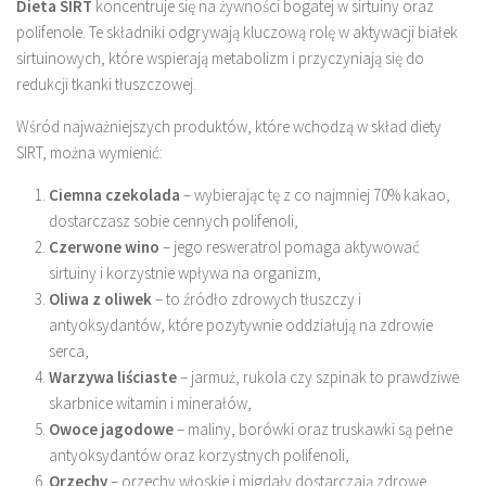
Dieta SIRT
koncentruje się na żywności bogatej w sirtuiny oraz
polifenole. Te składniki odgrywają kluczową rolę w aktywacji białek
sirtuinowych, które wspierają metabolizm i przyczyniają się do
redukcji tkanki tłuszczowej.
Wśród najważniejszych produktów, które wchodzą w skład diety
SIRT, można wymienić:
Ciemna czekolada
– wybierając tę z co najmniej 70% kakao,
dostarczasz sobie cennych polifenoli,
Czerwone wino
– jego resweratrol pomaga aktywować
sirtuiny i korzystnie wpływa na organizm,
Oliwa z oliwek
– to źródło zdrowych tłuszczy i
antyoksydantów, które pozytywnie oddziałują na zdrowie
serca,
Warzywa liściaste
– jarmuż, rukola czy szpinak to prawdziwe
skarbnice witamin i minerałów,
Owoce jagodowe
– maliny, borówki oraz truskawki są pełne
antyoksydantów oraz korzystnych polifenoli,
Orzechy
– orzechy włoskie i migdały dostarczają zdrowe