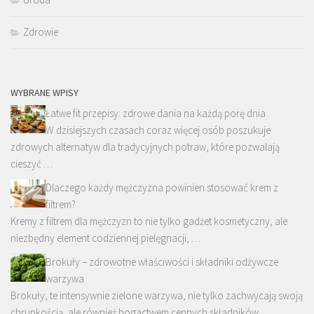
Zdrowie
WYBRANE WPISY
Łatwe fit przepisy: zdrowe dania na każdą porę dnia
W dzisiejszych czasach coraz więcej osób poszukuje
zdrowych alternatyw dla tradycyjnych potraw, które pozwalają
cieszyć …
Dlaczego każdy mężczyzna powinien stosować krem z
filtrem?
Kremy z filtrem dla mężczyzn to nie tylko gadżet kosmetyczny, ale
niezbędny element codziennej pielęgnacji, …
Brokuły – zdrowotne właściwości i składniki odżywcze
warzywa
Brokuły, te intensywnie zielone warzywa, nie tylko zachwycają swoją
chrupkością, ale również bogactwem cennych składników …