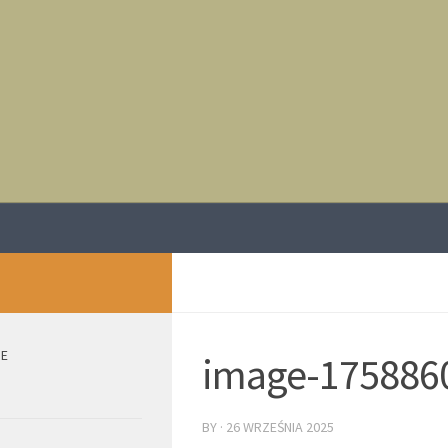
IE
image-175886
BY
·
26 WRZEŚNIA 2025