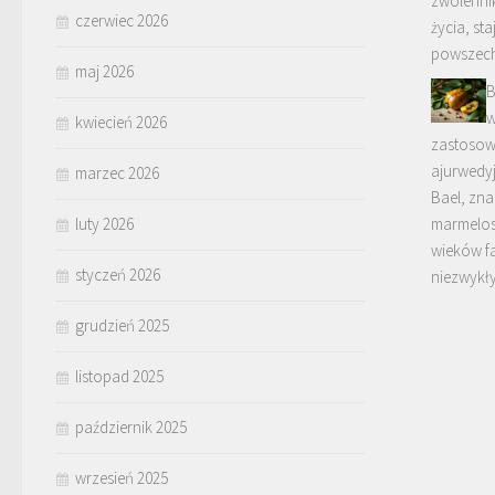
zwolenni
czerwiec 2026
życia, sta
powszec
maj 2026
B
w
kwiecień 2026
zastosow
ajurwedyj
marzec 2026
Bael, zna
luty 2026
marmelos
wieków fa
styczeń 2026
niezwykł
grudzień 2025
listopad 2025
październik 2025
wrzesień 2025