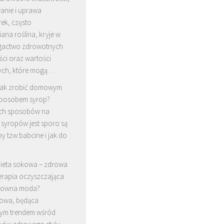
anie i uprawa
ek, często
ana roślina, kryje w
gactwo zdrowotnych
ci oraz wartości
ch, które mogą …
ak zrobić domowym
posobem syrop?
h sposobów na
 syropów jest sporo są
y tzw:babcine i jak do
ieta sokowa – zdrowa
erapia oczyszczająca
ykowna moda?
kowa, będąca
ym trendem wśród