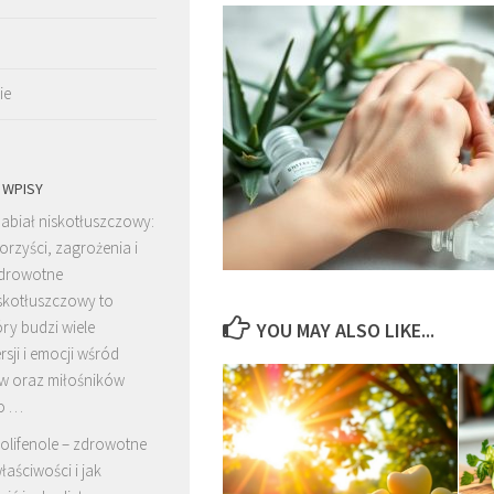
ie
 WPISY
abiał niskotłuszczowy:
orzyści, zagrożenia i
drowotne
skotłuszczowy to
óry budzi wiele
YOU MAY ALSO LIKE...
sji i emocji wśród
ów oraz miłośników
o …
olifenole – zdrowotne
łaściwości i jak