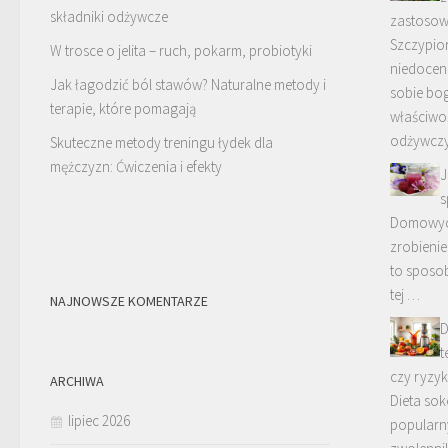
składniki odżywcze
zastosow
Szczypior
W trosce o jelita – ruch, pokarm, probiotyki
niedoceni
Jak łagodzić ból stawów? Naturalne metody i
sobie bo
terapie, które pomagają
właściwoś
odżywczy
Skuteczne metody treningu łydek dla
mężczyzn: Ćwiczenia i efekty
J
s
Domowyc
zrobienie
to sposob
tej …
NAJNOWSZE KOMENTARZE
D
t
czy ryz
ARCHIWA
Dieta so
lipiec 2026
popularn