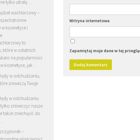
nie tylko utratę …
ędzel wachlarzowy –
szechstronne
Witryna internetowa
 w kosmetyce i
ie
achlarzowy to
, które w ostatnich
Zapamiętaj moje dane w tej przeglą
skało na popularności
w kosmetyce, jak …
łędy w odchudzaniu,
tóre zniweczą Twoje
łędy w odchudzaniu
 tylko zniweczyć nasze
ale także zniechęcić do
 …
zczypiorek –
drowotne właściwości,