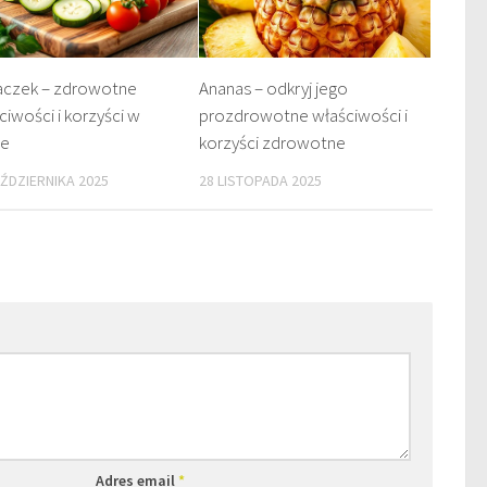
aczek – zdrowotne
Ananas – odkryj jego
ciwości i korzyści w
prozdrowotne właściwości i
ie
korzyści zdrowotne
AŹDZIERNIKA 2025
28 LISTOPADA 2025
Adres email
*