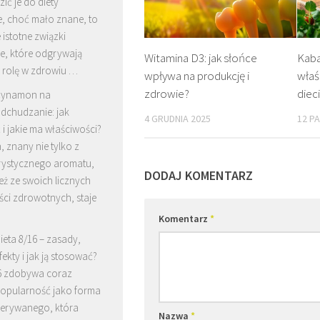
ć je do diety
e, choć mało znane, to
 istotne związki
e, które odgrywają
Witamina D3: jak słońce
Kab
 rolę w zdrowiu …
wpływa na produkcję i
właś
zdrowie?
diec
ynamon na
dchudzanie: jak
4 GRUDNIA 2025
12 P
i jakie ma właściwości?
 znany nie tylko z
rystycznego aromatu,
DODAJ KOMENTARZ
eż ze swoich licznych
ci zdrowotnych, staje
Komentarz
*
ieta 8/16 – zasady,
fekty i jak ją stosować?
16 zdobywa coraz
popularność jako forma
zerywanego, która
Nazwa
*