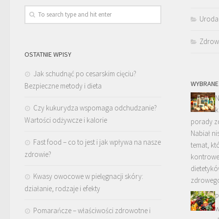
Uroda
Zdrow
OSTATNIE WPISY
Jak schudnąć po cesarskim cięciu?
WYBRANE
Bezpieczne metody i dieta
N
Czy kukurydza wspomaga odchudzanie?
k
Wartości odżywcze i kalorie
porady z
Nabiał ni
Fast food – co to jest i jak wpływa na nasze
temat, kt
zdrowie?
kontrower
dietetyk
Kwasy owocowe w pielęgnacji skóry:
zdroweg
działanie, rodzaje i efekty
P
w
Pomarańcze – właściwości zdrowotne i