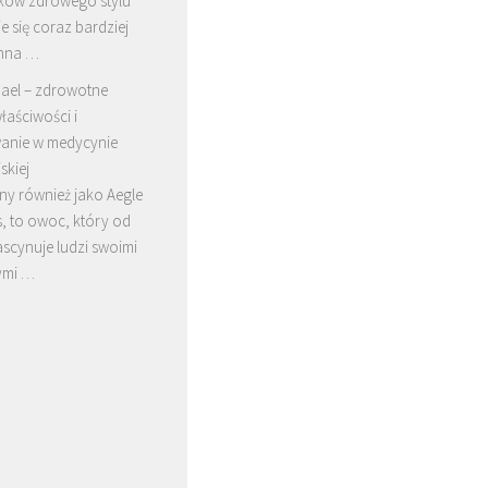
ków zdrowego stylu
je się coraz bardziej
hna …
ael – zdrowotne
łaściwości i
anie w medycynie
skiej
ny również jako Aegle
, to owoc, który od
scynuje ludzi swoimi
ymi …