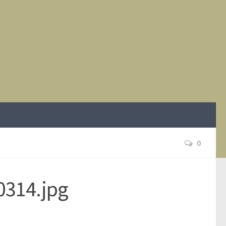
0
0314.jpg