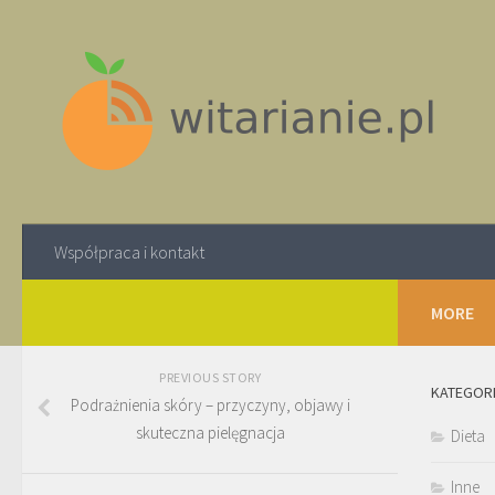
Współpraca i kontakt
MORE
PREVIOUS STORY
KATEGOR
Podrażnienia skóry – przyczyny, objawy i
skuteczna pielęgnacja
Dieta
Inne