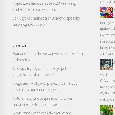
obiecuje 
Najlepsze samoopalacze 2023 – ranking,
skuteczność i opcje wyboru
P
w
Jak uzyskać ładną cerę? Domowe sposoby
narzędzie
na pielęgnację skóry
malarstw
Pędzel w
narzędzie
ZDROWIE
latach zy
Romanesco – zdrowe warzywo pełne witamin
zarówno 
i minerałów
B
Siedzący tryb życia – dlaczego jest
k
zagrożeniem dla zdrowia?
wysiłki
Główne b
Kręgozmyk – objawy, przyczyny i metody
mogą nie
leczenia schorzenia kręgosłupa
wysiłki, 
Naturalna żywność sprzedaż hurtowa:
dalszych
naturalne masło orzechowe
S
Śliwki: zdrowotne właściwości i cenne
z