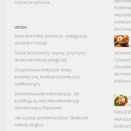
wprowadzi
odżywcze cytrusów
Polifenol
niezwykle
chemiczn
URODA
kluczową
Naturalne kremy do twarzy – pielęgnacja,
C
składniki i rodzaje
o
Sucha skóra twarzy: objawy, przyczyny i
stosować 
skuteczne metody pielęgnacji
Cynamon,
charakte
Urządzenia kosmetyczne: lampy
ale równi
kosmetyczne, kombajn kosmetyczny
właściwoś
multifunkcyjny
…
Diamentowa mikrodermabrazja. Jak
D
kształtują się ceny mikrodermabrazji
e
diamentowej w Warszawie
Dieta 8/
Jak uzyskać promienną skórę? Skuteczne
większą 
metody na glow
postu pr