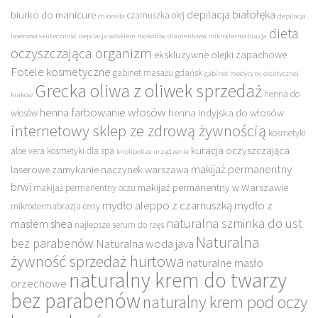
depilacja białołęka
biurko do manicure
czarnuszka olej
chlorella
depilacja
dieta
laserowa skuteczność
depilacja woskiem mokotów
diamentowa mikrodermabrazja
oczyszczająca organizm
ekskluzywne olejki zapachowe
Fotele kosmetyczne
gabinet masażu gdańsk
gabinet medycyny estetycznej
Grecka oliwa z oliwek sprzedaż
henna do
kraków
henna farbowanie włosów
henna indyjska do włosów
włosów
internetowy sklep ze zdrową żywnością
kosmetyki
kuracja oczyszczająca
aloe vera
kosmetyki dla spa
kriolipoliza urządzenie
makijaż permanentny
laserowe zamykanie naczynek warszawa
brwi
makijaż permanentny w Warszawie
makijaż permanentny oczu
mydło aleppo z czarnuszką
mydło z
mikrodermabrazja ceny
naturalna szminka do ust
masłem shea
najlepsze serum do rzęs
Naturalna
bez parabenów
Naturalna woda java
żywność sprzedaż hurtowa
naturalne masło
naturalny krem do twarzy
orzechowe
bez parabenów
naturalny krem pod oczy