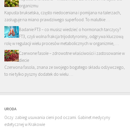
organizmu
Kapusta brukselska, często niedoceniana i pomijana na talerzach,
zasługuje na miano prawdziwego superfood. To malutkie …
Badanie FT3 – co musisz wiedzieć o hormonach tarczycy?
FT3, czyli wolna frakcja trijodotyroniny, odgrywa kluczową
rolę w regulacji wielu procesów metabolicznych w organizmie, …
Czerwone fasole – zdrowotne właściwości i zastosowanie w
diecie
Czerwona fasola, znana ze swojego bogatego składu odżywczego,
to nie tylko pyszny dodatek do wielu …
URODA
Oczy: zabieg usuwania cieni pod oczami. Gabinet medycyny
estetycznej w Krakowie