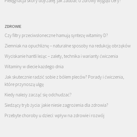
Pielęgnacja skóry dojrzałej: jak zadbać o zdrowy wygląd cery?
ZDROWIE
Czy filtry przeciwsłoneczne hamują syntezę witaminy D?
Ziemniak na opuchliznę – naturalne sposoby na redukcję obrzęków
Wyciskanie hantli leżąc – zalety, technika i warianty ćwiczenia
Witaminy w diecie każdego dnia
Jak skutecznie radzić sobie z bólem pleców? Porady i ćwiczenia,
które przynoszą ulgę
Kiedy należy zacząć się odchudzać?
Siedzący tryb życia: jakie niesie zagrożenia dla zdrowia?
Przebyte choroby u dzieci: wpływ na zdrowie i rozwój