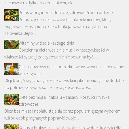
zachwyca nie tylko swoim smakiem, ale …
Potas w organizmie: funkcje, zdrowie i źródła w diecie
Potas to jeden z kluczowych makroelementów, który
odgrywa niezastąpioną rolę w funkcjonowaniu organizmu
człowieka. Jego …
Witaminy w diecie każdego dnia
Codzienna dieta wcale nie musi i w rzeczywistości w
większości sytuacji zdecydowanie nie powinna być …
Olejek anyżowy na zmarszczki – właściwości i zastosowanie
w pielęgnacji
Olejek anyżowy, znany przede wszystkim jako aromatyczny dodatek
do potraw, skrywa w sobie niezwykłe właściwości, …
Dieta bez mięsa i nabiału – zasady, korzyści i ryzyka
zdrowotne
Dieta bez mięsa i nabiału staje się coraz popularniejszym wyborem
wśród osób pragnących poprawić swoje …
Kapusta brukselska – właściwości zdrowotne i korzyści dla