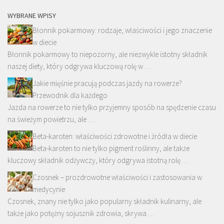
WYBRANE WPISY
Błonnik pokarmowy: rodzaje, właściwości i jego znaczenie
w diecie
Błonnik pokarmowy to niepozorny, ale niezwykle istotny składnik
naszej diety, który odgrywa kluczową rolę w …
Jakie mięśnie pracują podczas jazdy na rowerze?
Przewodnik dla każdego
Jazda na rowerze to nie tylko przyjemny sposób na spędzenie czasu
na świeżym powietrzu, ale …
Beta-karoten: właściwości zdrowotne i źródła w diecie
Beta-karoten to nie tylko pigment roślinny, ale także
kluczowy składnik odżywczy, który odgrywa istotną rolę …
Czosnek – prozdrowotne właściwości i zastosowania w
medycynie
Czosnek, znany nie tylko jako popularny składnik kulinarny, ale
także jako potężny sojusznik zdrowia, skrywa …