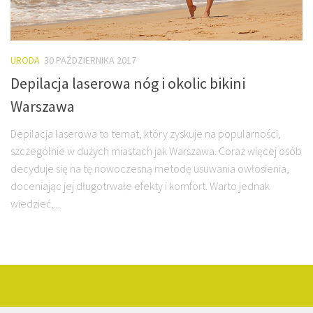
URODA
30 PAŹDZIERNIKA 2017
Depilacja laserowa nóg i okolic bikini
Warszawa
Depilacja laserowa to temat, który zyskuje na popularności,
szczególnie w dużych miastach jak Warszawa. Coraz więcej osób
decyduje się na tę nowoczesną metodę usuwania owłosienia,
doceniając jej długotrwałe efekty i komfort. Warto jednak
wiedzieć,...