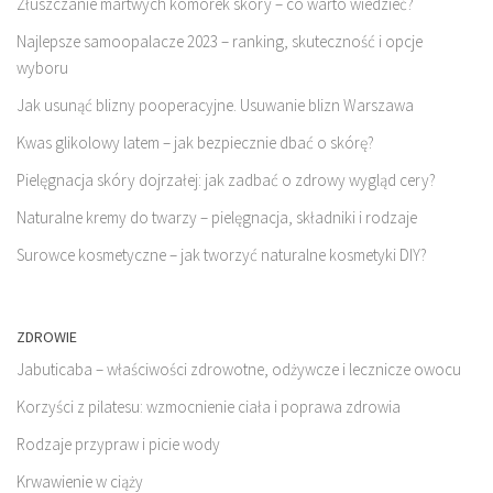
Złuszczanie martwych komórek skóry – co warto wiedzieć?
Najlepsze samoopalacze 2023 – ranking, skuteczność i opcje
wyboru
Jak usunąć blizny pooperacyjne. Usuwanie blizn Warszawa
Kwas glikolowy latem – jak bezpiecznie dbać o skórę?
Pielęgnacja skóry dojrzałej: jak zadbać o zdrowy wygląd cery?
Naturalne kremy do twarzy – pielęgnacja, składniki i rodzaje
Surowce kosmetyczne – jak tworzyć naturalne kosmetyki DIY?
ZDROWIE
Jabuticaba – właściwości zdrowotne, odżywcze i lecznicze owocu
Korzyści z pilatesu: wzmocnienie ciała i poprawa zdrowia
Rodzaje przypraw i picie wody
Krwawienie w ciąży