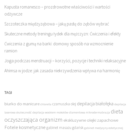
Kapusta romanesco – prozdrowotne właściwości i wartości
odżywcze
Szczoteczka międzyzębowa – jaką pastę do zębów wybrać
Skuteczne metody treningu łydek dla mężczyzn: Ćwiczenia i efekty
Ćwiczenia z gumą na barki: domowy sposób na wzmocnienie
ramion
Joga podczas menstruacji – korzyści, pozycje i techniki relaksacyjne
Ahimsa w jodze: jak zasada niekrzywdzenia wpływa na harmonię
TAGI
depilacja białołęka
biurko do manicure
czarnuszka olej
chlorella
depilacja
dieta
laserowa skuteczność
depilacja woskiem mokotów
diamentowa mikrodermabrazja
oczyszczająca organizm
ekskluzywne olejki zapachowe
Fotele kosmetyczne
gabinet masażu gdańsk
gabinet medycyny estetycznej