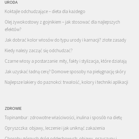
URODA
Koktajle odchudzające – dieta dla każdego
Olej żywokostowy z gojnikiem – jak stosować dla najlepszych
efektów?
Jak dobrać kolor włosów do typu urody i karnacji? złote zasady
Kiedy należy zacząć się odchudzać?
Czarne włosy a postarzanie: mity, fakty i stylizacja, które działają
Jak uzyskać ładną cerę? Domowe sposoby na pielęgnację skóry
Najlepsze lakiery do paznokci: trwałość, kolory i techniki aplikacji
ZDROWIE
Topinambur: zdrowotne właściwości, inulina i sposób na dietę
Opryszczka: objawy, leczenie i jak uniknąć zakażenia
Choroby górnych dróg oddechowych: objawy, przyczyny i