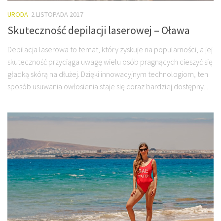
URODA
2 LISTOPADA 2017
Skuteczność depilacji laserowej – Oława
Depilacja laserowa to temat, który zyskuje na popularności, a jej
skuteczność przyciąga uwagę wielu osób pragnących cieszyć się
gładką skórą na dłużej. Dzięki innowacyjnym technologiom, ten
sposób usuwania owłosienia staje się coraz bardziej dostępny...