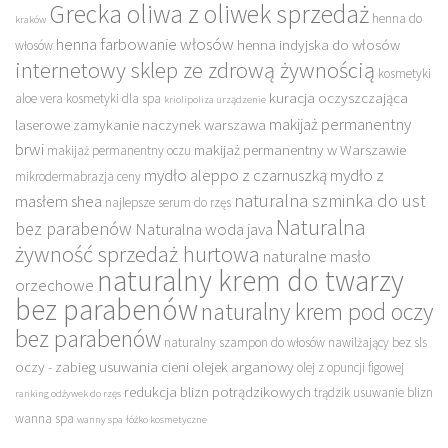
Grecka oliwa z oliwek sprzedaż
henna do
kraków
henna farbowanie włosów
henna indyjska do włosów
włosów
internetowy sklep ze zdrową żywnością
kosmetyki
kuracja oczyszczająca
aloe vera
kosmetyki dla spa
kriolipoliza urządzenie
makijaż permanentny
laserowe zamykanie naczynek warszawa
brwi
makijaż permanentny w Warszawie
makijaż permanentny oczu
mydło aleppo z czarnuszką
mydło z
mikrodermabrazja ceny
naturalna szminka do ust
masłem shea
najlepsze serum do rzęs
Naturalna
bez parabenów
Naturalna woda java
żywność sprzedaż hurtowa
naturalne masło
naturalny krem do twarzy
orzechowe
bez parabenów
naturalny krem pod oczy
bez parabenów
naturalny szampon do włosów nawilżający bez sls
oczy - zabieg usuwania cieni
olejek arganowy
olej z opuncji figowej
redukcja blizn potrądzikowych
trądzik usuwanie blizn
ranking odżywek do rzęs
wanna spa
wanny spa
łóżko kosmetyczne