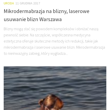
URODA
11 GRUDNIA 2017
Mikrodermabrazja na blizny, laserowe
usuwanie blizn Warszawa
Blizny mogą stać się powodem kompleksów i obniżać naszą
pewność siebie. Na szczęście, współczesna medycyna
estetyczna oferuje skuteczne metody ich redukcji, takie jak
mikrodermabrazja i laserowe usuwanie blizn. Mikrodermabrazja
to nieinwazyjny zabieg, który wygładza...