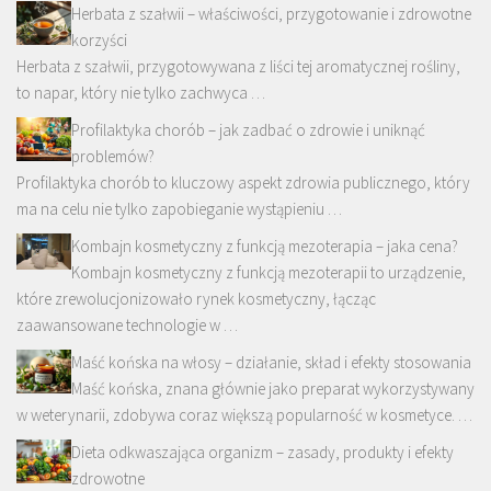
Herbata z szałwii – właściwości, przygotowanie i zdrowotne
korzyści
Herbata z szałwii, przygotowywana z liści tej aromatycznej rośliny,
to napar, który nie tylko zachwyca …
Profilaktyka chorób – jak zadbać o zdrowie i uniknąć
problemów?
Profilaktyka chorób to kluczowy aspekt zdrowia publicznego, który
ma na celu nie tylko zapobieganie wystąpieniu …
Kombajn kosmetyczny z funkcją mezoterapia – jaka cena?
Kombajn kosmetyczny z funkcją mezoterapii to urządzenie,
które zrewolucjonizowało rynek kosmetyczny, łącząc
zaawansowane technologie w …
Maść końska na włosy – działanie, skład i efekty stosowania
Maść końska, znana głównie jako preparat wykorzystywany
w weterynarii, zdobywa coraz większą popularność w kosmetyce. …
Dieta odkwaszająca organizm – zasady, produkty i efekty
zdrowotne