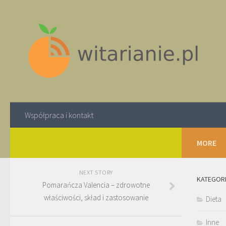
Współpraca i kontakt
MORE
NEXT STORY
KATEGOR
Pomarańcza Valencia – zdrowotne
właściwości, skład i zastosowanie
Dieta
Inne