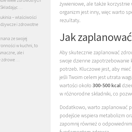
obie wiele zdrowotnych
żywieniowe, ale także korzystnie
 Składając …
organizm jest inny, więc warto 
ukinia – właściwości
rezultaty.
dżywcze i zdrowotne
Jak zaplanować 
znana ze swojej
ronności w kuchni, to
Aby skutecznie zaplanować zdrowy
smaczne, ale i
e zdrowe …
swoje dzienne zapotrzebowanie 
potrzeb. Kluczowe jest, aby mieć
jeśli Twoim celem jest utrata wag
wartości około
300-500 kcal
dzien
w różnorodne składniki, co pozw
Dodatkowo, warto zaplanować po
podejście wspiera metabolizm ora
zapomnij również o odpowiednim 
fundamentem zdrowia.