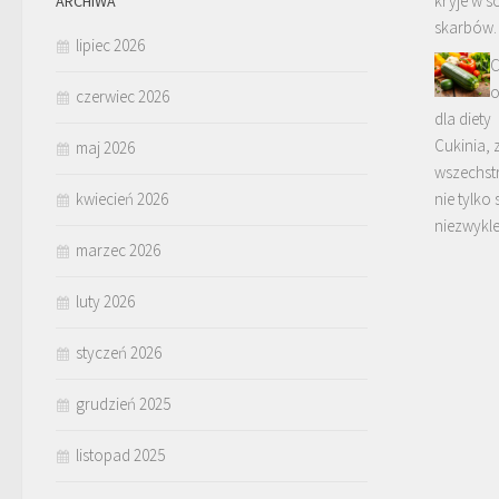
kryje w s
ARCHIWA
skarbów.
lipiec 2026
C
o
czerwiec 2026
dla diety
Cukinia, 
maj 2026
wszechst
kwiecień 2026
nie tylko 
niezwykl
marzec 2026
luty 2026
styczeń 2026
grudzień 2025
listopad 2025