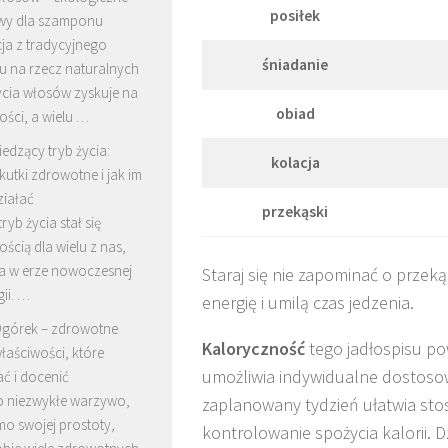
posiłek
ywy dla szamponu
ja z tradycyjnego
śniadanie
 na rzecz naturalnych
cia włosów zyskuje na
obiad
ści, a wielu …
iedzący tryb życia:
kolacja
kutki zdrowotne i jak im
ziałać
przekąski
ryb życia stał się
ścią dla wielu z nas,
a w erze nowoczesnej
Staraj się nie zapominać o przek
ii. …
energię i umilą czas jedzenia.
górek – zdrowotne
Kaloryczność
tego jadłospisu p
łaściwości, które
umożliwia indywidualne dostosow
ć i docenić
o niezwykłe warzywo,
zaplanowany tydzień ułatwia st
mo swojej prostoty,
kontrolowanie spożycia kalorii. D