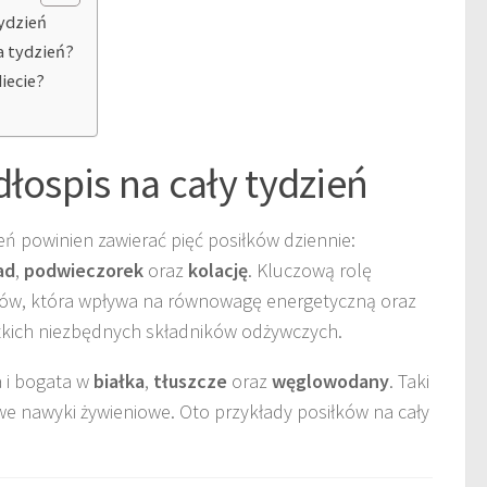
tydzień
a tydzień?
iecie?
dłospis na cały tydzień
eń powinien zawierać pięć posiłków dziennie:
ad
,
podwieczorek
oraz
kolację
. Kluczową rolę
ków, która wpływa na równowagę energetyczną oraz
tkich niezbędnych składników odżywczych.
a i bogata w
białka
,
tłuszcze
oraz
węglowodany
. Taki
e nawyki żywieniowe. Oto przykłady posiłków na cały