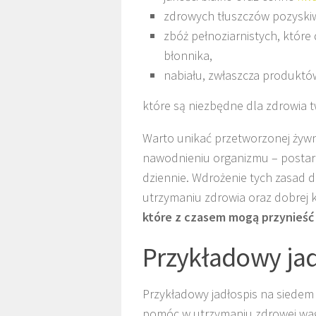
zdrowych tłuszczów pozyskiw
zbóż pełnoziarnistych, któr
błonnika,
nabiału, zwłaszcza produktów
które są niezbędne dla zdrowia tw
Warto unikać przetworzonej żywn
nawodnieniu organizmu – postaraj
dziennie. Wdrożenie tych zasad do
utrzymaniu zdrowia oraz dobrej k
które z czasem mogą przynieść
Przykładowy jad
Przykładowy jadłospis na siedem 
pomóc w utrzymaniu zdrowej wag