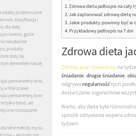
…
Zdrowa dieta jadłospis na cały 
rodukty przetworzone:
Jak zaplanować zdrową dietę n
drowie, klasyfikacja i
Jakie produkty powinny być w d
wy dla diety
Przykładowy jadłospis na 7 dni
szym świecie, gdzie
ia nieustannie
Zdrowa dieta ja
za, produkty
one stały się
znym elementem naszej
Zdrowy plan żywieniowy
na tydzi
śniadanie
,
drugie śniadanie
,
obi
ijaż permanentny brwi,
odgrywa
regularność
tych posił
zu w Warszawie
dostarczanie organizmowi wszys
ijaż permanentny brwi
nie tylko trend, ale
Warto, aby dieta była różnorodn
ktyczne rozwiązanie
sposób odżywiania wspiera zdrow
 …
tydzień:
aturalne metody mycia
łosów – ekologiczne