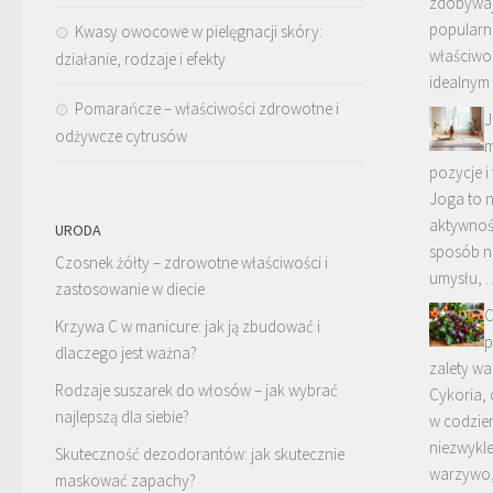
zdobywaj
popularn
Kwasy owocowe w pielęgnacji skóry:
właściwoś
działanie, rodzaje i efekty
idealnym
Pomarańcze – właściwości zdrowotne i
J
odżywcze cytrusów
m
pozycje i
Joga to n
aktywnośc
URODA
sposób na
Czosnek żółty – zdrowotne właściwości i
umysłu, 
zastosowanie w diecie
C
Krzywa C w manicure: jak ją zbudować i
p
dlaczego jest ważna?
zalety w
Rodzaje suszarek do włosów – jak wybrać
Cykoria,
najlepszą dla siebie?
w codzien
niezwykl
Skuteczność dezodorantów: jak skutecznie
warzywo,
maskować zapachy?