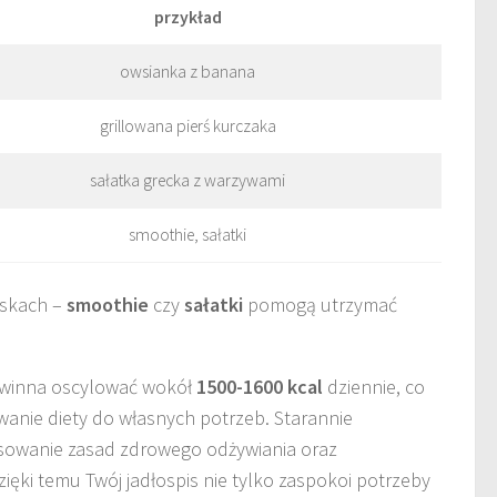
przykład
owsianka z banana
grillowana pierś kurczaka
sałatka grecka z warzywami
smoothie, sałatki
ąskach –
smoothie
czy
sałatki
pomogą utrzymać
owinna oscylować wokół
1500-1600 kcal
dziennie, co
anie diety do własnych potrzeb. Starannie
osowanie zasad zdrowego odżywiania oraz
zięki temu Twój jadłospis nie tylko zaspokoi potrzeby