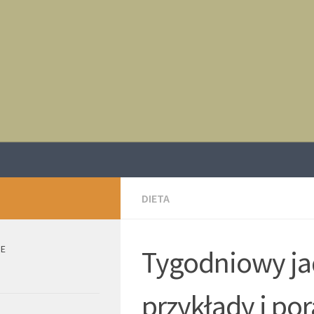
DIETA
IE
Tygodniowy jad
przykłady i por