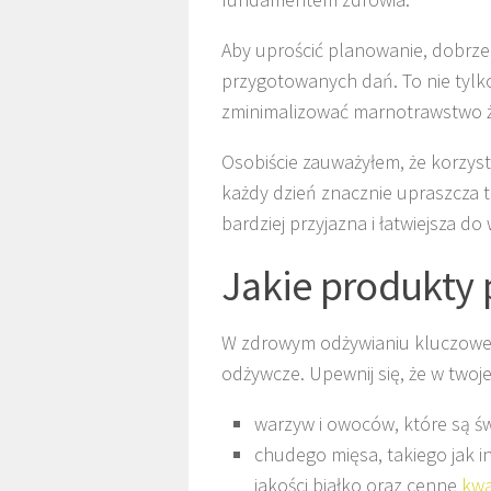
Aby uprościć planowanie, dobrze
przygotowanych dań. To nie tylk
zminimalizować marnotrawstwo ż
Osobiście zauważyłem, że korzys
każdy dzień znacznie upraszcza te
bardziej przyjazna i łatwiejsza do
Jakie produkty 
W zdrowym odżywianiu kluczowe 
odżywcze. Upewnij się, że w twojej
warzyw i owoców, które są św
chudego mięsa, takiego jak in
jakości białko oraz cenne
kwa