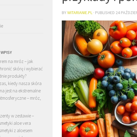
BY
WITARIANIE.PL
· PUBLISHED
24 PAŹDZIE
ie
 WPISY
rem na mróz – jak
hronić skórę i wybierać
nie produkty?
zas, kiedy nasza skóra
a jest na ekstremalne
atmosferyczne – mróz,
zenty w zestawie –
metyki aloe vera
metyki z aloesem