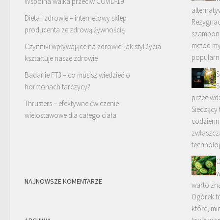
Wspólna walka przeciw COVID-19
alternat
Dieta i zdrowie – internetowy sklep
Rezygnac
producenta ze zdrową żywnością
szamponu
metod my
Czynniki wpływające na zdrowie: jak styl życia
popularno
kształtuje nasze zdrowie
S
Badanie FT3 – co musisz wiedzieć o
S
hormonach tarczycy?
przeciwd
Thrusters – efektywne ćwiczenie
Siedzący t
wielostawowe dla całego ciała
codzienno
zwłaszcz
technolog
O
w
NAJNOWSZE KOMENTARZE
warto zna
Ogórek t
które, mi