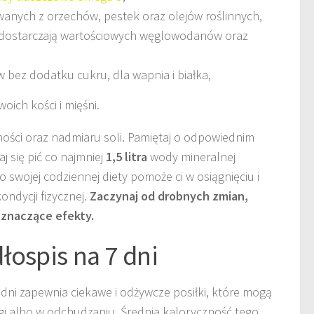
anych z orzechów, pestek oraz olejów roślinnych,
e dostarczają wartościowych węglowodanów oraz
 bez dodatku cukru, dla wapnia i białka,
oich kości i mięśni.
ości oraz nadmiaru soli. Pamiętaj o odpowiednim
 się pić co najmniej
1,5 litra
wody mineralnej
 swojej codziennej diety pomoże ci w osiągnięciu i
ondycji fizycznej.
Zaczynaj od drobnych zmian,
 znaczące efekty.
łospis na 7 dni
dni zapewnia ciekawe i odżywcze posiłki, które mogą
i albo w odchudzaniu. Średnia kaloryczność tego