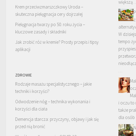
większą 
Krem przeciwzmarszczkowy Uroda –
P
skuteczna pielęgnacja cery dojrzałej
z
Pielęgnacja twarzy po 50. roku życia –
alternaty
kluczowe zasady i składniki
W dzisiej
tempo życ
Jak zrobić róż w kremie? Prosty przepis i tipsy
przyspies
aplikacji
przetworz
nieodłąc
…
ZDROWIE
Mak
Rodzaje masażu specjalistycznego – jakie
oc
techniki i korzyści?
Mak
Odwodzenie nóg – technika wykonania i
i oczu to 
korzyści dla ciała
także pra
dla osób
Demencja starcza: przyczyny, objawy i jak się
przed nią bronić
N
w