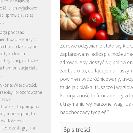
ą coraz większą
ość, a ich wyjątkowe
ci sprawiają, że są
 …
oga podczas
enstruacji – korzyści,
Zdrowe odżywianie stało się klu
 techniki relaksacyjne
zaplanowany jadłospis może zna
ie tylko forma
i fizycznej, ale także
zdrowie. Aby cieszyć się pełnią 
 harmonizację ciała i
zadbać o to, co ląduje na naszym
…
powinien być zróżnicowany, uwzg
ykoria: Właściwości,
takie jak białka, tłuszcze i węg
rzepisy i prozdrowotne
kaloryczność to fundamenty zdro
arzywa
utrzymaniu wymarzonej wagi. Jak
 choć często pomijana
nadchodzący tydzień?
nym jadłospisie, to
e wartościowe
 które zasługuje na
Spis treści