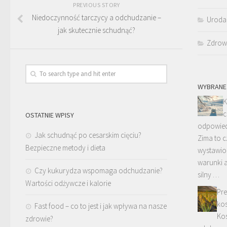
PREVIOUS STORY
Niedoczynność tarczycy a odchudzanie –
Uroda
jak skutecznie schudnąć?
Zdrow
WYBRANE
K
c
OSTATNIE WPISY
odpowied
Jak schudnąć po cesarskim cięciu?
Zima to c
Bezpieczne metody i dieta
wystawion
warunki 
Czy kukurydza wspomaga odchudzanie?
silny …
Wartości odżywcze i kalorie
Pre
kos
Fast food – co to jest i jak wpływa na nasze
Kos
zdrowie?