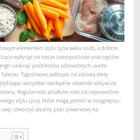
czowym elementem stylu życia wielu osób, a dobrze
cząco wpłynąć na nasze samopoczucie oraz ogólne
energii i uniknąć problemów zdrowotnych, warto
 talerzu. Tygodniowy jadłospis na zdrową dietę
lędniając wszystkie niezbędne składniki odżywcze,
lowodany. Regularność posiłków oraz ich odpowiednia
wego stylu życia, które mogą pomóc w osiągnięciu i
 więc stworzyć idealny plan żywieniowy na