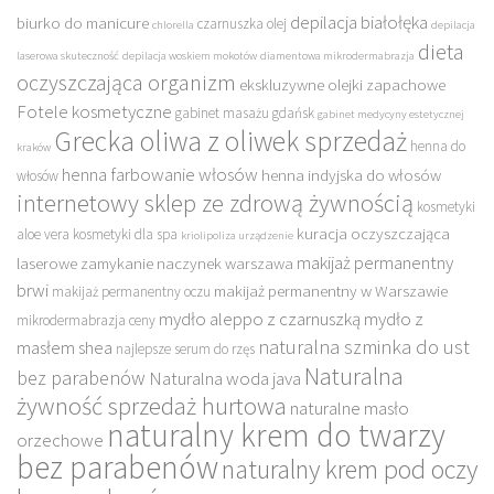
depilacja białołęka
biurko do manicure
czarnuszka olej
chlorella
depilacja
dieta
laserowa skuteczność
depilacja woskiem mokotów
diamentowa mikrodermabrazja
oczyszczająca organizm
ekskluzywne olejki zapachowe
Fotele kosmetyczne
gabinet masażu gdańsk
gabinet medycyny estetycznej
Grecka oliwa z oliwek sprzedaż
henna do
kraków
henna farbowanie włosów
henna indyjska do włosów
włosów
internetowy sklep ze zdrową żywnością
kosmetyki
kuracja oczyszczająca
aloe vera
kosmetyki dla spa
kriolipoliza urządzenie
makijaż permanentny
laserowe zamykanie naczynek warszawa
brwi
makijaż permanentny w Warszawie
makijaż permanentny oczu
mydło aleppo z czarnuszką
mydło z
mikrodermabrazja ceny
naturalna szminka do ust
masłem shea
najlepsze serum do rzęs
Naturalna
bez parabenów
Naturalna woda java
żywność sprzedaż hurtowa
naturalne masło
naturalny krem do twarzy
orzechowe
bez parabenów
naturalny krem pod oczy