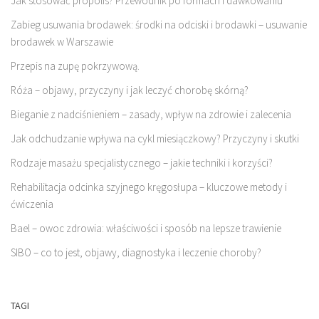
Jak stosować propolis? Przewodnik po formach i dawkowaniu
Zabieg usuwania brodawek: środki na odciski i brodawki – usuwanie
brodawek w Warszawie
Przepis na zupę pokrzywową.
Róża – objawy, przyczyny i jak leczyć chorobę skórną?
Bieganie z nadciśnieniem – zasady, wpływ na zdrowie i zalecenia
Jak odchudzanie wpływa na cykl miesiączkowy? Przyczyny i skutki
Rodzaje masażu specjalistycznego – jakie techniki i korzyści?
Rehabilitacja odcinka szyjnego kręgosłupa – kluczowe metody i
ćwiczenia
Bael – owoc zdrowia: właściwości i sposób na lepsze trawienie
SIBO – co to jest, objawy, diagnostyka i leczenie choroby?
TAGI