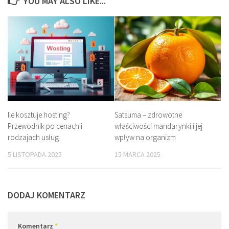
YOU MAY ALSO LIKE...
Ile kosztuje hosting?
Satsuma – zdrowotne
Przewodnik po cenach i
właściwości mandarynki i jej
rodzajach usług
wpływ na organizm
5 LISTOPADA 2025
15 MARCA 2025
DODAJ KOMENTARZ
Komentarz
*