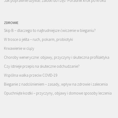
Jak poprawnie używać zalotki do rzęs? Poradnik krok po kroku
ZDROWIE
Skip B – dlaczego to najtrudniejsze ćwiczenie w bieganiu?
W trosce o jelita – ruch, pokarm, probiotyki
Krwawienie w ciąży
Choroby weneryczne: objawy, przyczyny i skuteczna profilaktyka
Czy istnieje przepis na skuteczne odchudzanie?
Wspólna walka przeciw COVID-19
Bieganie z nadciśnieniem – zasady, wpływ na zdrowie i zalecenia
Opuchnięte kostki – przyczyny, objawy i domowe sposoby leczenia