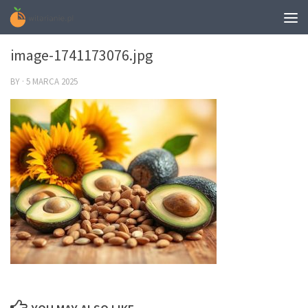
0
image-1741173076.jpg
BY
·
5 MARCA 2025