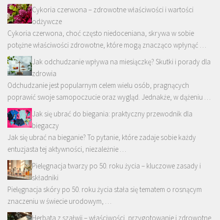
Cykoria czerwona – zdrowotne właściwości i wartości
odżywcze
Cykoria czerwona, choć często niedoceniana, skrywa w sobie
potężne właściwości zdrowotne, które mogą znacząco wpłynąć …
Jak odchudzanie wpływa na miesiączkę? Skutki i porady dla
zdrowia
Odchudzanie jest popularnym celem wielu osób, pragnących
poprawić swoje samopoczucie oraz wygląd. Jednakże, w dążeniu …
Jak się ubrać do biegania: praktyczny przewodnik dla
biegaczy
Jak się ubrać na bieganie? To pytanie, które zadaje sobie każdy
entuzjasta tej aktywności, niezależnie …
Pielęgnacja twarzy po 50. roku życia – kluczowe zasady i
składniki
Pielęgnacja skóry po 50. roku życia stała się tematem o rosnącym
znaczeniu w świecie urodowym, …
Herbata z szałwii – właściwości, przygotowanie i zdrowotne