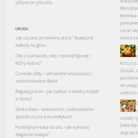
Warszawi
odżywcze cytrusów
Microblad
technika 
permanen
URODA
coraz wi
Jak uzyskać promienną skórę? Skuteczne
wśród os
metody na glow
G
Olej z czarnuszki, olej z opuncji figowej –
w
który wybrać?
korzyści
Gruszki, 
Czosnek żółty – zdrowotne właściwości i
porównan
zastosowanie w diecie
skrywają
Regulacja brwi – jak zadbać o idealny kształt
wartości
w domu?
D
Glinka biała – właściwości, zastosowanie i
n
sposób użycia w kosmetykach
zasady i 
Dieta dl
Podwójna kreska na oku – jak wykonać
staje si
elegancki makijaż?