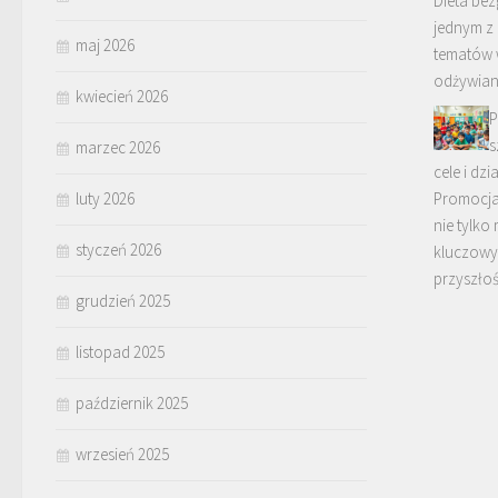
Dieta bez
jednym z
maj 2026
tematów 
odżywiani
kwiecień 2026
P
s
marzec 2026
cele i dz
luty 2026
Promocja
nie tylko
styczeń 2026
kluczowy 
przyszło
grudzień 2025
listopad 2025
październik 2025
wrzesień 2025