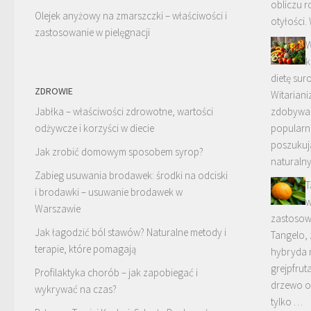
obliczu 
Olejek anyżowy na zmarszczki – właściwości i
otyłości.
zastosowanie w pielęgnacji
W
k
dietę sur
ZDROWIE
Witarianiz
Jabłka – właściwości zdrowotne, wartości
zdobywa 
odżywcze i korzyści w diecie
popularn
poszukuj
Jak zrobić domowym sposobem syrop?
naturaln
Zabieg usuwania brodawek: środki na odciski
T
i brodawki – usuwanie brodawek w
w
Warszawie
zastosow
Jak łagodzić ból stawów? Naturalne metody i
Tangelo,
terapie, które pomagają
hybryda 
grejpfrut
Profilaktyka chorób – jak zapobiegać i
drzewo o
wykrywać na czas?
tylko …