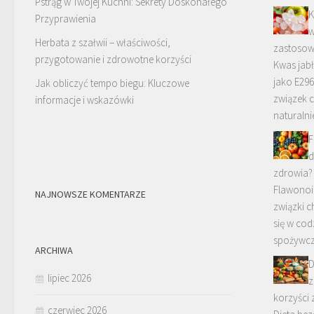
Pstrąg w Twojej Kuchni: Sekrety Doskonałego
K
Przyprawienia
w
Herbata z szałwii – właściwości,
zastosow
przygotowanie i zdrowotne korzyści
Kwas jab
jako E296
Jak obliczyć tempo biegu: Kluczowe
związek 
informacje i wskazówki
naturalni
F
d
zdrowia?
Flawonoi
NAJNOWSZE KOMENTARZE
związki c
się w co
spożywcz
ARCHIWA
D
lipiec 2026
z
korzyści
czerwiec 2026