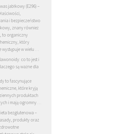
was jabłkowy (E296) –
łaściwości,
ania i bezpieczeństwo
łkowy, znany również
, to organiczny
chemiczny, który
e występuje w wielu …
lawonoidy: co to jest i
laczego są ważne dla
dy to fascynujące
hemiczne, które kryją
dziennych produktach
ych i mają ogromny …
ieta bezglutenowa –
asady, produkty oraz
 zdrowotne