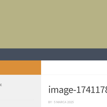
IE
image-174117
BY
·
5 MARCA 2025