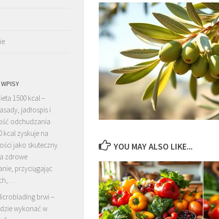
ie
 WPISY
ieta 1500 kcal –
asady, jadłospis i
ość odchudzania
0 kcal zyskuje na
ości jako skuteczny
YOU MAY ALSO LIKE...
a zdrowe
nie, przyciągając
ch, …
icroblading brwi –
dzie wykonać w