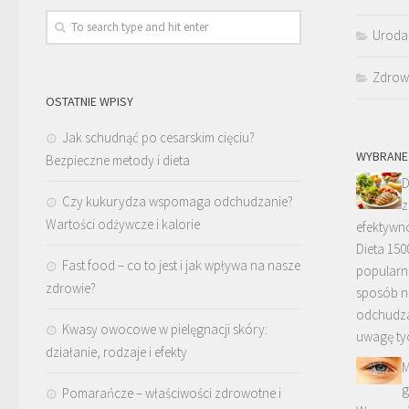
Uroda
Zdrow
OSTATNIE WPISY
Jak schudnąć po cesarskim cięciu?
WYBRANE
Bezpieczne metody i dieta
D
Czy kukurydza wspomaga odchudzanie?
z
Wartości odżywcze i kalorie
efektywn
Dieta 150
Fast food – co to jest i jak wpływa na nasze
popularn
zdrowie?
sposób n
odchudza
Kwasy owocowe w pielęgnacji skóry:
uwagę ty
działanie, rodzaje i efekty
M
g
Pomarańcze – właściwości zdrowotne i