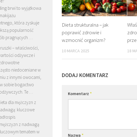
e?
ing brwi to wyjątkowa
makijażu
tnego, która zyskuje
Dieta strukturalna – jak
Właś
ększą popularność
poprawić zdrowie i
zdro
ób pragnących …
wzmocnić organizm?
prze
ruszki – właściwości,
10 MARCA 2025
18 M
artości odżywcze i
 zdrowotne
często niedoceniane w
DODAJ KOMENTARZ
iu z innymi owocami,
 w sobie bogactwo
 odżywczych. Te …
Komentarz
*
ieta dla mężczyzn z
adwagą: kluczowe
jadłospis
a mężczyzn z nadwagą
ę kluczowym tematem w
Nazwa
*