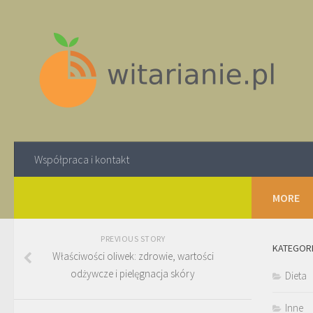
Współpraca i kontakt
MORE
PREVIOUS STORY
KATEGOR
Właściwości oliwek: zdrowie, wartości
odżywcze i pielęgnacja skóry
Dieta
Inne