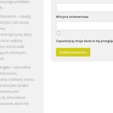
rosnącego problemu
 W …
itarianizm – zasady,
Witryna internetowa
orzyści i jak zacząć
ową
m to styl życia, który
coraz większą
Zapamiętaj moje dane w tej przeglą
ość wśród osób
ących zdrowych i
ych …
angelo – zdrowotne
łaściwości,
ania i odmiany owocu
 znane jako słodka
mandarynki i
a, to zimozielone
wocowe, które nie