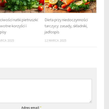
ciwości natki pietruszki:
Dieta przy niedoczynności
wotne korzyści i
tarczycy: zasady, składniki,
pisy
jadłospis
ARCA 2025
12 MARCA 2025
Adres email
*