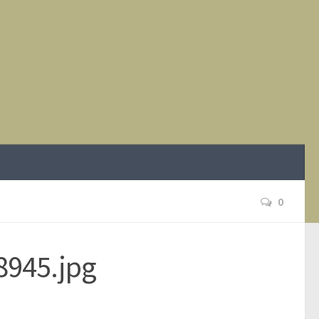
0
8945.jpg