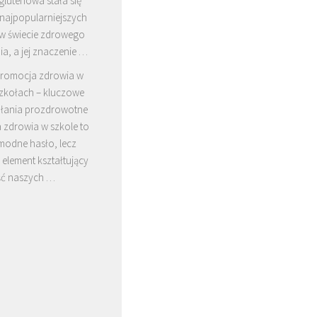
glutenowa stała się
 najpopularniejszych
w świecie zdrowego
a, a jej znaczenie …
romocja zdrowia w
zkołach – kluczowe
iałania prozdrowotne
 zdrowia w szkole to
 modne hasło, lecz
element kształtujący
ść naszych …