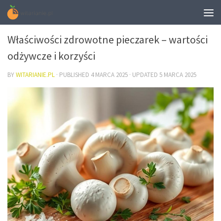
DIETA
Właściwości zdrowotne pieczarek – wartości
odżywcze i korzyści
BY
WITARIANIE.PL
· PUBLISHED
4 MARCA 2025
· UPDATED
5 MARCA 2025