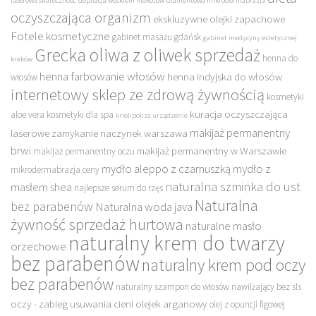
laserowa skuteczność
depilacja woskiem mokotów
diamentowa mikrodermabrazja
oczyszczająca organizm
ekskluzywne olejki zapachowe
Fotele kosmetyczne
gabinet masażu gdańsk
gabinet medycyny estetycznej
Grecka oliwa z oliwek sprzedaż
henna do
kraków
henna farbowanie włosów
henna indyjska do włosów
włosów
internetowy sklep ze zdrową żywnością
kosmetyki
kuracja oczyszczająca
aloe vera
kosmetyki dla spa
kriolipoliza urządzenie
makijaż permanentny
laserowe zamykanie naczynek warszawa
brwi
makijaż permanentny w Warszawie
makijaż permanentny oczu
mydło aleppo z czarnuszką
mydło z
mikrodermabrazja ceny
naturalna szminka do ust
masłem shea
najlepsze serum do rzęs
Naturalna
bez parabenów
Naturalna woda java
żywność sprzedaż hurtowa
naturalne masło
naturalny krem do twarzy
orzechowe
bez parabenów
naturalny krem pod oczy
bez parabenów
naturalny szampon do włosów nawilżający bez sls
oczy - zabieg usuwania cieni
olejek arganowy
olej z opuncji figowej