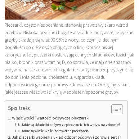
Pieczarki, często niedoceniane, stanowią prawdziwy skarb wśród
grzybów. Niskokaloryczne i bogate w składniki odżywcze, te pyszne
grzyby składają się w aż 90-95% z wody, co czyni je idealnym
dodatkiem do diety osób dbających o linię. Oprócz niskiej
kaloryczności, pieczarki dostarczają cennych składników, takich jak
białko, błonnik oraz witaminę D, co sprawia, że mają one znaczący
wpływ na nasze zdrowie. Ich regularne spożycie może przyczynić się
do obniżenia poziomu cholesterolu, wsparcia układu
odpornościowego oraz poprawy zdrowia serca. Odkryjmy zatem,
jakie jeszcze właściwości kryją w sobie te niepozorne grzyby.
Spis treści
Właściwości i wartości odżywcze pieczarek
Jakie są składniki odżywcze pieczarek i ich wpływ na zdrowie?
Jakie są właściwości zdrowotne pieczarek?
Jak pieczarki wspierają układ odpornościowy i zdrowie serca?