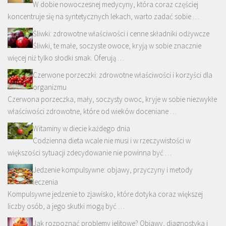
W dobie nowoczesnej medycyny, która coraz częściej
koncentruje się na syntetycznych lekach, warto zadać sobie …
Śliwki: zdrowotne właściwości i cenne składniki odżywcze
Śliwki, te małe, soczyste owoce, kryją w sobie znacznie
więcej niż tylko słodki smak. Oferują …
Czerwone porzeczki: zdrowotne właściwości i korzyści dla
organizmu
Czerwona porzeczka, mały, soczysty owoc, kryje w sobie niezwykłe
właściwości zdrowotne, które od wieków doceniane …
Witaminy w diecie każdego dnia
Codzienna dieta wcale nie musi i w rzeczywistości w
większości sytuacji zdecydowanie nie powinna być …
Jedzenie kompulsywne: objawy, przyczyny i metody
leczenia
Kompulsywne jedzenie to zjawisko, które dotyka coraz większej
liczby osób, a jego skutki mogą być …
Jak rozpoznać problemy jelitowe? Objawy, diagnostyka i