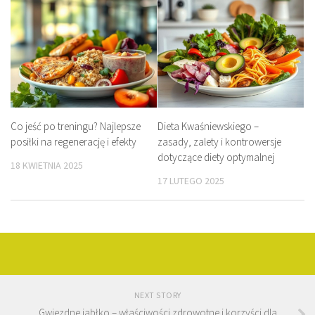
Co jeść po treningu? Najlepsze
Dieta Kwaśniewskiego –
posiłki na regenerację i efekty
zasady, zalety i kontrowersje
dotyczące diety optymalnej
18 KWIETNIA 2025
17 LUTEGO 2025
NEXT STORY
Gwiezdne jabłko – właściwości zdrowotne i korzyści dla