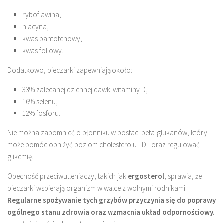
ryboflawina,
niacyna,
kwas pantotenowy,
kwas foliowy.
Dodatkowo, pieczarki zapewniają około:
33% zalecanej dziennej dawki witaminy D,
16% selenu,
12% fosforu.
Nie można zapomnieć o błonniku w postaci beta-glukanów, który
może pomóc obniżyć poziom cholesterolu LDL oraz regulować
glikemię.
Obecność przeciwutleniaczy, takich jak
ergosterol
, sprawia, że
pieczarki wspierają organizm w walce z wolnymi rodnikami.
Regularne spożywanie tych grzybów przyczynia się do poprawy
ogólnego stanu zdrowia oraz wzmacnia układ odpornościowy.