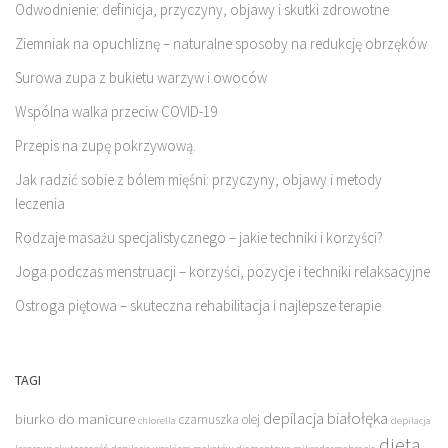
Odwodnienie: definicja, przyczyny, objawy i skutki zdrowotne
Ziemniak na opuchliznę – naturalne sposoby na redukcję obrzęków
Surowa zupa z bukietu warzyw i owoców
Wspólna walka przeciw COVID-19
Przepis na zupę pokrzywową.
Jak radzić sobie z bólem mięśni: przyczyny, objawy i metody
leczenia
Rodzaje masażu specjalistycznego – jakie techniki i korzyści?
Joga podczas menstruacji – korzyści, pozycje i techniki relaksacyjne
Ostroga piętowa – skuteczna rehabilitacja i najlepsze terapie
TAGI
depilacja białołęka
biurko do manicure
czarnuszka olej
chlorella
depilacja
dieta