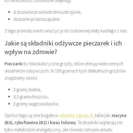
Ich właściwości zdrowotne obejmują:
d działanie przeciwdrobnoustrojowe,
działanie przeciwzapalne.
Z tego powodu warto włączyć je do codziennej diety każdego z nas.
Jakie są składniki odżywcze pieczarek i ich
wpływ na zdrowie?
Pieczarki
to niskokaloryczne grzyby, które oferują wiele cennych
składników odżywczych. W 100 gramach tych delikatnych grzybów
znajdziemy około:
3 gramy białka,
0,3 grama tłuszczu,
3 gramy węglowodanów.
Oprócz tego są one bogate w
witaminy z grupy B
, takie jak:
niacyna
(B3), ryboflawina (B2) i kwas foliowy.
Te składniki wspierają nie
tylko metabolizm energetyczny, ale również zdrowie układu