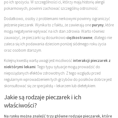
po ich spożyciu. W szczególności ci, którzy mają historię alergii
pokarmowych, powinni zachować szczególną ostrożność.
Dodatkowo, osoby z problemami nerkowymi powinny ograniczyć
jedzenie pieczarek. Wynika to z faktu, że zawierają one
puryny
, które
mogą negatywnie wpływać na ich stan zdrowia. Warto również
zauważyć, że pieczarki są stosunkowo
ciężkostrawne
; dlatego nie
zaleca się ich podawania dzieciom poniżej siódmego roku życia
oraz osobom starszym.
Kolejną kwestią wartą uwagi jest możliwość
interakcji pieczarek z
niektórymi lekami
. Tego typu sytuacje mogą prowadzić do
niepożądanych efektów zdrowotnych. Z tego względu przed
regularnym wprowadzeniem tych grzybów do posiłków dobrze jest
skonsultować się ze specjalistą – lekarzem lub dietetykiem.
Jakie są rodzaje pieczarek i ich
właściwości?
Na rynku można znaleźć trzy główne rodzaje pieczarek, które