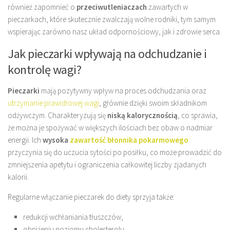
również zapomnieć o
przeciwutleniaczach
zawartych w
pieczarkach, które skutecznie zwalczają wolne rodniki, tym samym
wspierając zarówno nasz układ odpornościowy, jak i zdrowie serca.
Jak pieczarki wpływają na odchudzanie i
kontrolę wagi?
Pieczarki
mają pozytywny wpływ na proces odchudzania oraz
utrzymanie prawidłowej wagi
, głównie dzięki swoim składnikom
odżywczym. Charakteryzują się
niską kalorycznością
, co sprawia,
że można je spożywać w większych ilościach bez obaw o nadmiar
energii. Ich
wysoka
zawartość błonnika pokarmowego
przyczynia się do uczucia sytości po posiłku, co może prowadzić do
zmniejszenia apetytu i ograniczenia całkowitej liczby zjadanych
kalorii.
Regularne włączanie pieczarek do diety sprzyja także:
redukcji wchłaniania tłuszczów,
obniżeniu poziomu cholesterolu,