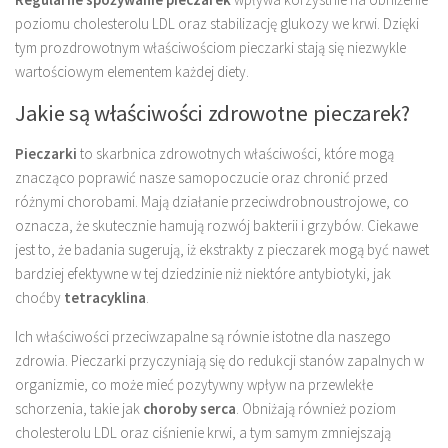
poziomu cholesterolu LDL oraz stabilizację glukozy we krwi. Dzięki
tym prozdrowotnym właściwościom pieczarki stają się niezwykle
wartościowym elementem każdej diety.
Jakie są właściwości zdrowotne pieczarek?
Pieczarki
to skarbnica zdrowotnych właściwości, które mogą
znacząco poprawić nasze samopoczucie oraz chronić przed
różnymi chorobami. Mają działanie przeciwdrobnoustrojowe, co
oznacza, że skutecznie hamują rozwój bakterii i grzybów. Ciekawe
jest to, że badania sugerują, iż ekstrakty z pieczarek mogą być nawet
bardziej efektywne w tej dziedzinie niż niektóre antybiotyki, jak
choćby
tetracyklina
.
Ich właściwości przeciwzapalne są równie istotne dla naszego
zdrowia. Pieczarki przyczyniają się do redukcji stanów zapalnych w
organizmie, co może mieć pozytywny wpływ na przewlekłe
schorzenia, takie jak
choroby serca
. Obniżają również poziom
cholesterolu LDL oraz ciśnienie krwi, a tym samym zmniejszają