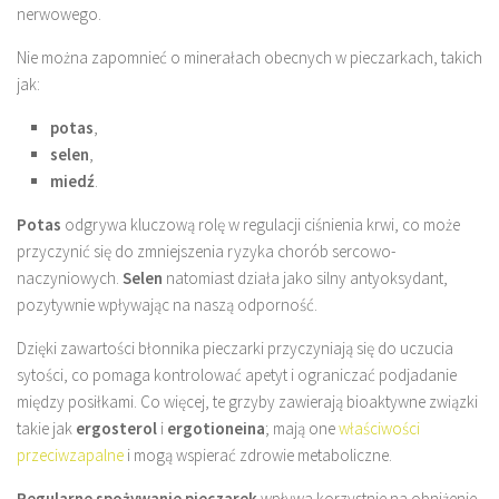
nerwowego.
Nie można zapomnieć o minerałach obecnych w pieczarkach, takich
jak:
potas
,
selen
,
miedź
.
Potas
odgrywa kluczową rolę w regulacji ciśnienia krwi, co może
przyczynić się do zmniejszenia ryzyka chorób sercowo-
naczyniowych.
Selen
natomiast działa jako silny antyoksydant,
pozytywnie wpływając na naszą odporność.
Dzięki zawartości błonnika pieczarki przyczyniają się do uczucia
sytości, co pomaga kontrolować apetyt i ograniczać podjadanie
między posiłkami. Co więcej, te grzyby zawierają bioaktywne związki
takie jak
ergosterol
i
ergotioneina
; mają one
właściwości
przeciwzapalne
i mogą wspierać zdrowie metaboliczne.
Regularne spożywanie pieczarek
wpływa korzystnie na obniżenie