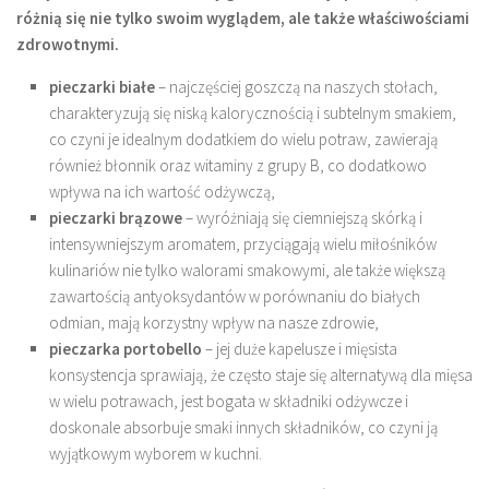
różnią się nie tylko swoim wyglądem, ale także właściwościami
zdrowotnymi.
pieczarki białe
– najczęściej goszczą na naszych stołach,
charakteryzują się niską kalorycznością i subtelnym smakiem,
co czyni je idealnym dodatkiem do wielu potraw, zawierają
również błonnik oraz witaminy z grupy B, co dodatkowo
wpływa na ich wartość odżywczą,
pieczarki brązowe
– wyróżniają się ciemniejszą skórką i
intensywniejszym aromatem, przyciągają wielu miłośników
kulinariów nie tylko walorami smakowymi, ale także większą
zawartością antyoksydantów w porównaniu do białych
odmian, mają korzystny wpływ na nasze zdrowie,
pieczarka portobello
– jej duże kapelusze i mięsista
konsystencja sprawiają, że często staje się alternatywą dla mięsa
w wielu potrawach, jest bogata w składniki odżywcze i
doskonale absorbuje smaki innych składników, co czyni ją
wyjątkowym wyborem w kuchni.