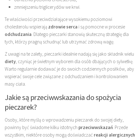
zmniejszeniu triglicerydów we krwi.
Te właściwości przeciwdziałające wysokiemu poziomowi
cholesterolu wspierają
zdrowie serca
i są pomocne w procesie
odchudzania
. Dlatego pieczarki stanowią skuteczną strategię dla
tych, którzy pragną schudnąć lub utrzymać zdrową wagę.
Z uwagi na te zalety, pieczarki idealnie nadają się jako składnik wielu
diety
, czyniąc je świetnym wyborem dla osób dbających o sylwetkę.
Warto regularnie dodawać je do swoich codziennych posiłków, aby
wspierać swoje cele związane z odchudzaniem i kontrolowaniem
masy ciała.
Jakie są przeciwwskazania do spożycia
pieczarek?
Osoby, które myślą o wprowadzeniu pieczarek do swojej diety,
powinny być świadome kilku istotnych
przeciwwskazań
. Przede
wszystkim, niektóre osoby mogą doświadczać
reakcji alergicznych