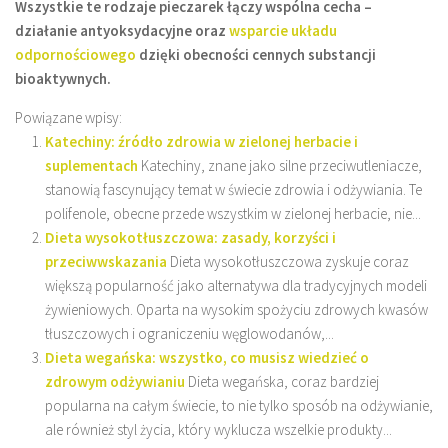
Wszystkie te rodzaje pieczarek łączy wspólna cecha –
działanie antyoksydacyjne oraz
wsparcie układu
odpornościowego
dzięki obecności cennych substancji
bioaktywnych.
Powiązane wpisy:
Katechiny: źródło zdrowia w zielonej herbacie i
suplementach
Katechiny, znane jako silne przeciwutleniacze,
stanowią fascynujący temat w świecie zdrowia i odżywiania. Te
polifenole, obecne przede wszystkim w zielonej herbacie, nie...
Dieta wysokotłuszczowa: zasady, korzyści i
przeciwwskazania
Dieta wysokotłuszczowa zyskuje coraz
większą popularność jako alternatywa dla tradycyjnych modeli
żywieniowych. Oparta na wysokim spożyciu zdrowych kwasów
tłuszczowych i ograniczeniu węglowodanów,...
Dieta wegańska: wszystko, co musisz wiedzieć o
zdrowym odżywianiu
Dieta wegańska, coraz bardziej
popularna na całym świecie, to nie tylko sposób na odżywianie,
ale również styl życia, który wyklucza wszelkie produkty...