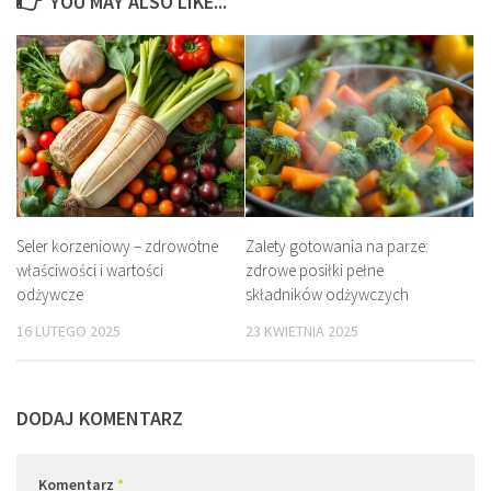
YOU MAY ALSO LIKE...
Seler korzeniowy – zdrowotne
Zalety gotowania na parze:
właściwości i wartości
zdrowe posiłki pełne
odżywcze
składników odżywczych
16 LUTEGO 2025
23 KWIETNIA 2025
DODAJ KOMENTARZ
Komentarz
*