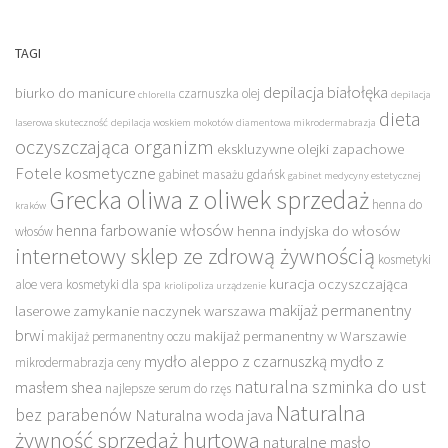
TAGI
depilacja białołęka
biurko do manicure
czarnuszka olej
chlorella
depilacja
dieta
laserowa skuteczność
depilacja woskiem mokotów
diamentowa mikrodermabrazja
oczyszczająca organizm
ekskluzywne olejki zapachowe
Fotele kosmetyczne
gabinet masażu gdańsk
gabinet medycyny estetycznej
Grecka oliwa z oliwek sprzedaż
henna do
kraków
henna farbowanie włosów
henna indyjska do włosów
włosów
internetowy sklep ze zdrową żywnością
kosmetyki
kuracja oczyszczająca
aloe vera
kosmetyki dla spa
kriolipoliza urządzenie
makijaż permanentny
laserowe zamykanie naczynek warszawa
brwi
makijaż permanentny w Warszawie
makijaż permanentny oczu
mydło aleppo z czarnuszką
mydło z
mikrodermabrazja ceny
naturalna szminka do ust
masłem shea
najlepsze serum do rzęs
Naturalna
bez parabenów
Naturalna woda java
żywność sprzedaż hurtowa
naturalne masło