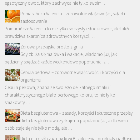
egzotyczny owoc, który zachwyca nie tylko swoim …
Pomarańcza Valencia – zdrowotne właściwości, skład i
zastosowanie
Pomarańcze Valencia to nie tylko soczysty i słodki owoc, ale także
prawdziwa skarbnica zdrowotnych korzyści. …
Zdrowa przekąska prosto z grilla
Gdy zbliża się majówka i wakacje, wiadomo już, jak
będziemy spędzać każde weekendowe popołudnia: z …
Cebula perłowa – zdrowotne właściwości i korzyści dla
organizmu
Cebula perłowa, znana ze swojego delikatnego smaku i
charakterystycznego biało-perłowego koloru, to nie tylko
smakowity …
Dieta bezglutenowa – zasady, korzyści i skuteczne przepisy
Dieta bezglutenowa zyskuje na popularności, a dla wielu
osób staje się nie tylko modą, ale …
Dieta dla osób z grupą krwi B: zalecenia, produkty i jadłospis