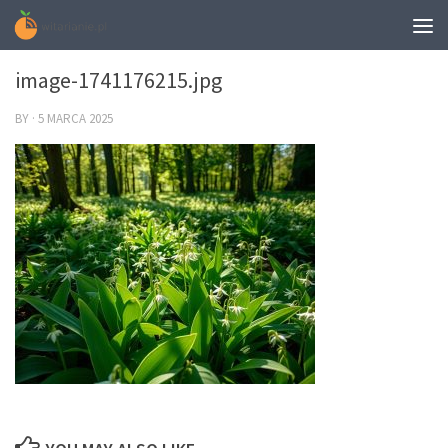
0
image-1741176215.jpg
BY
·
5 MARCA 2025