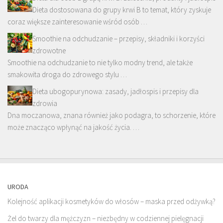
Dieta dostosowana do grupy krwi B to temat, który zyskuje
coraz większe zainteresowanie wśród osób …
Smoothie na odchudzanie – przepisy, składniki i korzyści
zdrowotne
Smoothie na odchudzanie to nie tylko modny trend, ale także
smakowita droga do zdrowego stylu …
Dieta ubogopurynowa: zasady, jadłospis i przepisy dla
zdrowia
Dna moczanowa, znana również jako podagra, to schorzenie, które
może znacząco wpłynąć na jakość życia. …
URODA
Kolejność aplikacji kosmetyków do włosów – maska przed odżywką?
Żel do twarzy dla mężczyzn – niezbędny w codziennej pielęgnacji