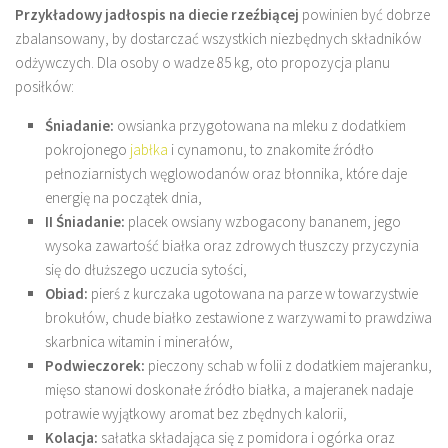
Przykładowy jadłospis na diecie rzeźbiącej
powinien być dobrze
zbalansowany, by dostarczać wszystkich niezbędnych składników
odżywczych. Dla osoby o wadze 85 kg, oto propozycja planu
posiłków:
Śniadanie:
owsianka przygotowana na mleku z dodatkiem
pokrojonego
jabłka
i cynamonu, to znakomite źródło
pełnoziarnistych węglowodanów oraz błonnika, które daje
energię na początek dnia,
II Śniadanie:
placek owsiany wzbogacony bananem, jego
wysoka zawartość białka oraz zdrowych tłuszczy przyczynia
się do dłuższego uczucia sytości,
Obiad:
pierś z kurczaka ugotowana na parze w towarzystwie
brokułów, chude białko zestawione z warzywami to prawdziwa
skarbnica witamin i minerałów,
Podwieczorek:
pieczony schab w folii z dodatkiem majeranku,
mięso stanowi doskonałe źródło białka, a majeranek nadaje
potrawie wyjątkowy aromat bez zbędnych kalorii,
Kolacja:
sałatka składająca się z pomidora i ogórka oraz