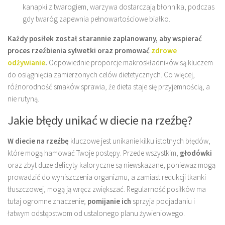
kanapki z twarogiem, warzywa dostarczają błonnika, podczas
gdy twaróg zapewnia pełnowartościowe białko.
Każdy posiłek został starannie zaplanowany, aby wspierać
proces rzeźbienia sylwetki oraz promować
zdrowe
odżywianie
.
Odpowiednie proporcje makroskładników są kluczem
do osiągnięcia zamierzonych celów dietetycznych. Co więcej,
różnorodność smaków sprawia, że dieta staje się przyjemnością, a
nie rutyną.
Jakie błędy unikać w diecie na rzeźbę?
W diecie na rzeźbę
kluczowe jest unikanie kilku istotnych błędów,
które mogą hamować Twoje postępy. Przede wszystkim,
głodówki
oraz zbyt duże deficyty kaloryczne są niewskazane, ponieważ mogą
prowadzić do wyniszczenia organizmu, a zamiast redukcji tkanki
tłuszczowej, mogą ją wręcz zwiększać. Regularność posiłków ma
tutaj ogromne znaczenie;
pomijanie ich
sprzyja podjadaniu i
łatwym odstępstwom od ustalonego planu żywieniowego.