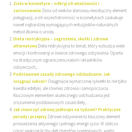
Zioła w kosmetyce – odkryj ich właściwości i
zastosowanie
Zioła od wieków stanowią nieodłączny element
pielęgnacji, a ich wszechstronność w kosmetykach zaskakuje
nawet najbardziej wymagających entuzjastów naturalnych
metod dbania o urodę....
Dieta restrykcyjna – zagrożenia, skutki i zdrowe
alternatywy
Dieta restrykcyjna to temat, który wzbudza wiele
emocji i kontrowersji w świecie zdrowego odżywiania. Oparta
na drastycznym ograniczeniu kalorii i składników
odżywczych,...
Podstawowe zasady zdrowego odchudzania: Jak
osiągnąć sukces?
Osiągnięcie wymarzonej sylwetki to nie tylko
kwestia estetyki, ale również zdrowia i samopoczucia.
Kluczowym elementem skutecznego odchudzania jest
zrozumienie podstawowych zasad diety,...
Jak stworzyć zdrowy jadłospis na tydzień? Praktyczne
porady i przepisy
Zdrowe odżywianie to kluczowy element
prowadzenia aktywnego i pełnego energii życia. W obliczu
coraz większej liczby diet i trendów żywieniowych, warto