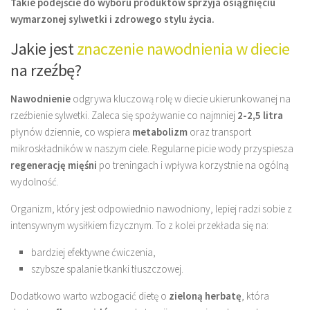
Takie podejście do wyboru produktów sprzyja osiągnięciu
wymarzonej sylwetki i zdrowego stylu życia.
Jakie jest
znaczenie nawodnienia w diecie
na rzeźbę?
Nawodnienie
odgrywa kluczową rolę w diecie ukierunkowanej na
rzeźbienie sylwetki. Zaleca się spożywanie co najmniej
2-2,5 litra
płynów dziennie, co wspiera
metabolizm
oraz transport
mikroskładników w naszym ciele. Regularne picie wody przyspiesza
regenerację mięśni
po treningach i wpływa korzystnie na ogólną
wydolność.
Organizm, który jest odpowiednio nawodniony, lepiej radzi sobie z
intensywnym wysiłkiem fizycznym. To z kolei przekłada się na:
bardziej efektywne ćwiczenia,
szybsze spalanie tkanki tłuszczowej.
Dodatkowo warto wzbogacić dietę o
zieloną herbatę
, która