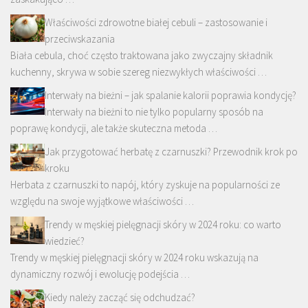
Właściwości zdrowotne białej cebuli – zastosowanie i
przeciwskazania
Biała cebula, choć często traktowana jako zwyczajny składnik
kuchenny, skrywa w sobie szereg niezwykłych właściwości …
Interwały na bieżni – jak spalanie kalorii poprawia kondycję?
Interwały na bieżni to nie tylko popularny sposób na
poprawę kondycji, ale także skuteczna metoda …
Jak przygotować herbatę z czarnuszki? Przewodnik krok po
kroku
Herbata z czarnuszki to napój, który zyskuje na popularności ze
względu na swoje wyjątkowe właściwości …
Trendy w męskiej pielęgnacji skóry w 2024 roku: co warto
wiedzieć?
Trendy w męskiej pielęgnacji skóry w 2024 roku wskazują na
dynamiczny rozwój i ewolucję podejścia …
Kiedy należy zacząć się odchudzać?