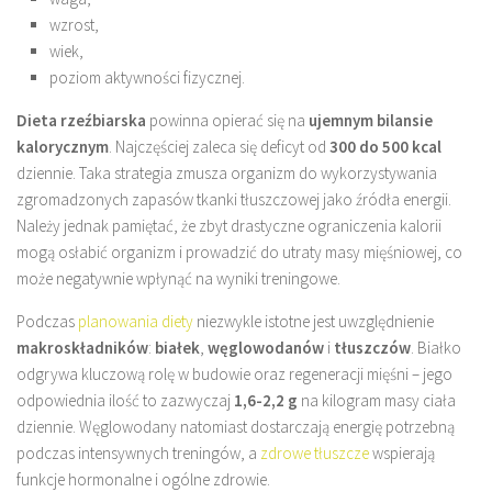
wzrost,
wiek,
poziom aktywności fizycznej.
Dieta rzeźbiarska
powinna opierać się na
ujemnym bilansie
kalorycznym
. Najczęściej zaleca się deficyt od
300 do 500 kcal
dziennie. Taka strategia zmusza organizm do wykorzystywania
zgromadzonych zapasów tkanki tłuszczowej jako źródła energii.
Należy jednak pamiętać, że zbyt drastyczne ograniczenia kalorii
mogą osłabić organizm i prowadzić do utraty masy mięśniowej, co
może negatywnie wpłynąć na wyniki treningowe.
Podczas
planowania diety
niezwykle istotne jest uwzględnienie
makroskładników
:
białek
,
węglowodanów
i
tłuszczów
. Białko
odgrywa kluczową rolę w budowie oraz regeneracji mięśni – jego
odpowiednia ilość to zazwyczaj
1,6-2,2 g
na kilogram masy ciała
dziennie. Węglowodany natomiast dostarczają energię potrzebną
podczas intensywnych treningów, a
zdrowe tłuszcze
wspierają
funkcje hormonalne i ogólne zdrowie.