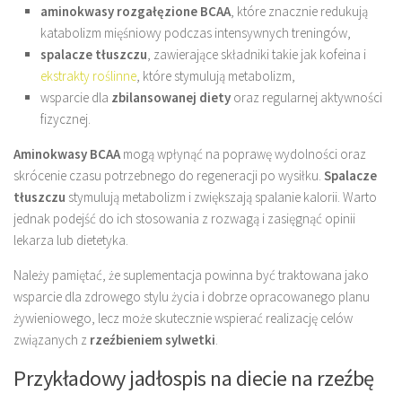
aminokwasy rozgałęzione BCAA
, które znacznie redukują
katabolizm mięśniowy podczas intensywnych treningów,
spalacze tłuszczu
, zawierające składniki takie jak kofeina i
ekstrakty roślinne
, które stymulują metabolizm,
wsparcie dla
zbilansowanej diety
oraz regularnej aktywności
fizycznej.
Aminokwasy BCAA
mogą wpłynąć na poprawę wydolności oraz
skrócenie czasu potrzebnego do regeneracji po wysiłku.
Spalacze
tłuszczu
stymulują metabolizm i zwiększają spalanie kalorii. Warto
jednak podejść do ich stosowania z rozwagą i zasięgnąć opinii
lekarza lub dietetyka.
Należy pamiętać, że suplementacja powinna być traktowana jako
wsparcie dla zdrowego stylu życia i dobrze opracowanego planu
żywieniowego, lecz może skutecznie wspierać realizację celów
związanych z
rzeźbieniem sylwetki
.
Przykładowy jadłospis na diecie na rzeźbę