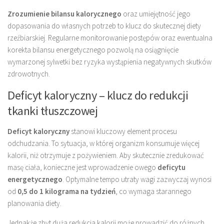
Zrozumienie bilansu kalorycznego
oraz umiejętność jego
dopasowania do własnych potrzeb to klucz do skutecznej diety
rzeźbiarskiej. Regularne monitorowanie postępów oraz ewentualna
korekta bilansu energetycznego pozwolą na osiągnięcie
wymarzonej sylwetki bez ryzyka wystąpienia negatywnych skutków
zdrowotnych.
Deficyt kaloryczny – klucz do redukcji
tkanki tłuszczowej
Deficyt kaloryczny
stanowi kluczowy element procesu
odchudzania. To sytuacja, w której organizm konsumuje więcej
kalorii, niż otrzymuje z pożywieniem. Aby skutecznie zredukować
masę ciała, konieczne jest wprowadzenie owego
deficytu
energetycznego
. Optymalne tempo utraty wagi zazwyczaj wynosi
od
0,5 do 1 kilograma na tydzień
, co wymaga starannego
planowania diety.
Jednakże zbyt duża redukcja kalorii może prowadzić do różnych