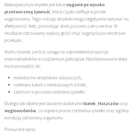
Niebezpiecznym błędem jest także
sięganie po wysoko
przetworzoną żywność
, która często obfituje w proste
węglowodany. Tego rodzaju składniki mogą negatywnie wpływać na
efektywność diety, powodując skoki poziomu cukru we krwi. W
rezultacie odczuwamy większy głód i chęć sięgnięcia po niezdrowe
przekąski.
Warto również zwrócić uwagę na odpowiednie proporcje
makroskładników w codziennym jadłospisie. Niezbilansowana dieta
może prowadzić do:
niedoborów składników odżywczych,
nadmiaru kalorii z niewłaściwych źródeł,
zakłóceń w procesie rzeźbienia sylwetki.
Dlatego tak istotne jest staranne dobieranie
białek
,
tłuszczów
oraz
węglowodanów
, co wspiera proces rzeźbienia sylwetki oraz ogólną
kondycję zdrowotną organizmu.
Powiązane wpisy: