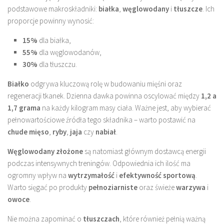
podstawowe makroskładniki:
białka
,
węglowodany
i
tłuszcze
. Ich
proporcje powinny wynosić:
15%
dla białka,
55%
dla węglowodanów,
30%
dla tłuszczu.
Białko
odgrywa kluczową rolę w budowaniu mięśni oraz
regeneracji tkanek. Dzienna dawka powinna oscylować między
1,2 a
1,7 grama
na każdy kilogram masy ciała. Ważne jest, aby wybierać
pełnowartościowe źródła tego składnika – warto postawić na
chude mięso
,
ryby
,
jaja
czy
nabiał
.
Węglowodany złożone
są natomiast głównym dostawcą energii
podczas intensywnych treningów. Odpowiednia ich ilość ma
ogromny wpływ na
wytrzymałość
i
efektywność sportową
.
Warto sięgać po produkty
pełnoziarniste
oraz świeże
warzywa
i
owoce
.
Nie można zapominać o
tłuszczach
, które również pełnią ważną