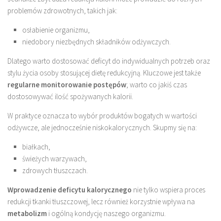
problemów zdrowotnych, takich jak:
osłabienie organizmu,
niedobory niezbędnych składników odżywczych.
Dlatego warto dostosować deficyt do indywidualnych potrzeb oraz
stylu życia osoby stosującej dietę redukcyjną. Kluczowe jest także
regularne monitorowanie postępów
; warto co jakiś czas
dostosowywać ilość spożywanych kalorii.
W praktyce oznacza to wybór produktów bogatych w wartości
odżywcze, ale jednocześnie niskokalorycznych. Skupmy się na:
białkach,
świeżych warzywach,
zdrowych tłuszczach.
Wprowadzenie deficytu kalorycznego
nie tylko wspiera proces
redukcji tkanki tłuszczowej, lecz również korzystnie wpływa na
metabolizm
i ogólną kondycję naszego organizmu.