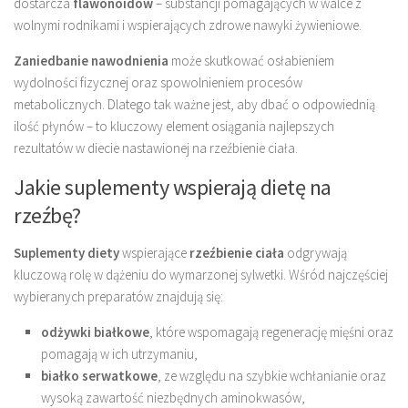
dostarcza
flawonoidów
– substancji pomagających w walce z
wolnymi rodnikami i wspierających zdrowe nawyki żywieniowe.
Zaniedbanie nawodnienia
może skutkować osłabieniem
wydolności fizycznej oraz spowolnieniem procesów
metabolicznych. Dlatego tak ważne jest, aby dbać o odpowiednią
ilość płynów – to kluczowy element osiągania najlepszych
rezultatów w diecie nastawionej na rzeźbienie ciała.
Jakie suplementy wspierają dietę na
rzeźbę?
Suplementy diety
wspierające
rzeźbienie ciała
odgrywają
kluczową rolę w dążeniu do wymarzonej sylwetki. Wśród najczęściej
wybieranych preparatów znajdują się:
odżywki białkowe
, które wspomagają regenerację mięśni oraz
pomagają w ich utrzymaniu,
białko serwatkowe
, ze względu na szybkie wchłanianie oraz
wysoką zawartość niezbędnych aminokwasów,