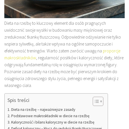
Dieta na rzeźbę to kluczowy element dla osób pragnących
uwidocznić swoje wysiłki w budowaniu masy mięśniowej oraz
zredukować tkankę tłuszczową. Odpowiednie odżywianie nie tylko
wspiera sylwetkę, ale także wpływa na ogólne samopoczucie i
efektywność treningów. Warto zatem zwrócić uwagę na
proporcje
makroskładników
, regularność posiłków i kaloryczność diety, które
odgrywają fundamentalną rolę w osiągnięciu wymarzonej figury.
Poznanie zasad diety na rzeźbę może być pierwszym krokiem do
osiągnięcia zdrowszego stylu życia, pełnego energii i satysfakcji z
własnego ciała.
Spis treści
Dieta na rzeźbę – najważniejsze zasady
Podstawowe makroskładniki w diecie na rzeźbę
Kaloryczność i bilans kaloryczny w diecie na rzeźbę
Deficyt kaloryczny – klucz do redukcji tkanki tłuszczowej