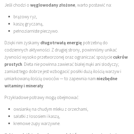
Jeśli chodzi o
węglowodany złożone
, warto postawić na:
brązowy ryż,
kaszę gryczaną,
pełnoziarniste pieczywo.
Dzięki nim zyskamy
długotrwałą energię
potrzebną do
codziennych aktywności. Z drugiej strony, powinniśmy unikać
żywności wysoko przetworzonej oraz ograniczać spożycie
cukrów
prostych
. Dieta nie powinna zawierać białej mąki ani słodyczy;
zamiast tego dobrze jest wzbogacić posiłki dużą ilością warzyw i
umiarkowaną ilością owoców — to zapewnia nam
niezbędne
witaminy i minerały
.
Przykładowe potrawy mogą obejmować:
owsiankę na chudym mleku z orzechami,
sałatki z łososiem i kaszą,
kremowe zupy warzywne.