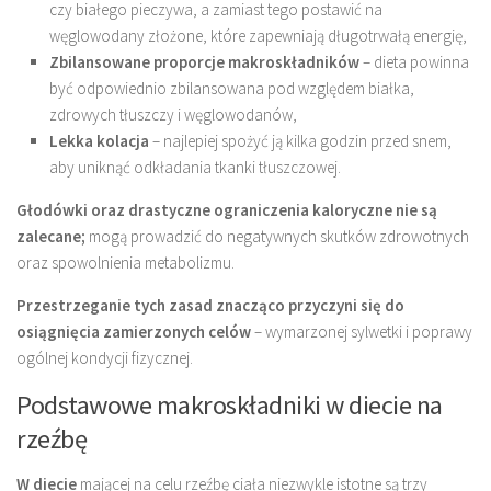
czy białego pieczywa, a zamiast tego postawić na
węglowodany złożone, które zapewniają długotrwałą energię,
Zbilansowane proporcje makroskładników
– dieta powinna
być odpowiednio zbilansowana pod względem białka,
zdrowych tłuszczy i węglowodanów,
Lekka kolacja
– najlepiej spożyć ją kilka godzin przed snem,
aby uniknąć odkładania tkanki tłuszczowej.
Głodówki oraz drastyczne ograniczenia kaloryczne nie są
zalecane;
mogą prowadzić do negatywnych skutków zdrowotnych
oraz spowolnienia metabolizmu.
Przestrzeganie tych zasad znacząco przyczyni się do
osiągnięcia zamierzonych celów
– wymarzonej sylwetki i poprawy
ogólnej kondycji fizycznej.
Podstawowe makroskładniki w diecie na
rzeźbę
W diecie
mającej na celu rzeźbę ciała niezwykle istotne są trzy