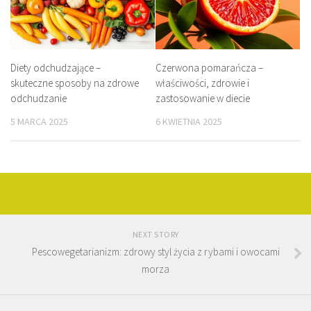
Diety odchudzające –
Czerwona pomarańcza –
skuteczne sposoby na zdrowe
właściwości, zdrowie i
odchudzanie
zastosowanie w diecie
5 MARCA 2025
6 KWIETNIA 2025
NEXT STORY
Pescowegetarianizm: zdrowy styl życia z rybami i owocami
morza