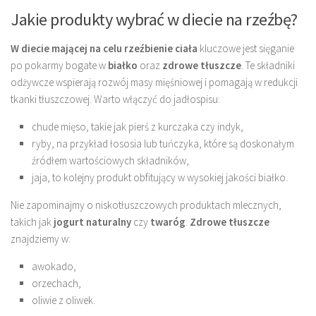
Jakie produkty wybrać w diecie na rzeźbę?
W diecie mającej na celu rzeźbienie ciała
kluczowe jest sięganie
po pokarmy bogate w
białko
oraz
zdrowe tłuszcze
. Te składniki
odżywcze wspierają rozwój masy mięśniowej i pomagają w redukcji
tkanki tłuszczowej. Warto włączyć do jadłospisu:
chude mięso, takie jak pierś z kurczaka czy indyk,
ryby, na przykład łososia lub tuńczyka, które są doskonałym
źródłem wartościowych składników,
jaja, to kolejny produkt obfitujący w wysokiej jakości białko.
Nie zapominajmy o niskotłuszczowych produktach mlecznych,
takich jak
jogurt naturalny
czy
twaróg
.
Zdrowe tłuszcze
znajdziemy w:
awokado,
orzechach,
oliwie z oliwek.