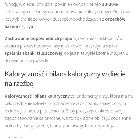
funkcję w diecie. Ich udział powinien wynosić około
20-30%
całkowitego dziennego zapotrzebowania kalorycznego. Kluczowe
jest wybieranie zdrowych tłuszczów pochodzących z
orzechów
,
nasion
czy
ryb
.
Zachowanie odpowiednich proporcji
tych makroskładników
wspiera proces budowy masy mięśniowej i przyczynia się do
spalania tkanki tłuszczowej
, co jest niezwykle istotne w dążeniu
do wymarzonej sylwetki.
Kaloryczność i bilans kaloryczny w diecie
na rzeźbę
Kaloryczność
i
bilans kaloryczny
to fundamenty diety, która ma na
celu rzeźbienie sylwetki. Ich znaczenie w osiąganiu zamierzonych
efektów jest nie do przecenienia. Żeby precyzyjnie określić swoje
zapotrzebowanie kaloryczne, warto dokładnie obliczyć codzienne
potrzeby energetyczne, biorąc pod uwagę takie czynniki jak:
waga,