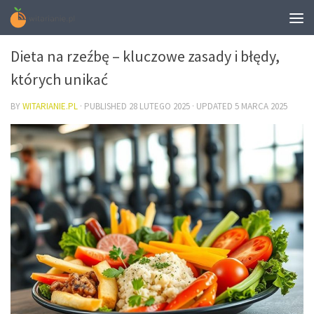
DIETA
Dieta na rzeźbę – kluczowe zasady i błędy,
których unikać
BY
WITARIANIE.PL
· PUBLISHED
28 LUTEGO 2025
· UPDATED
5 MARCA 2025