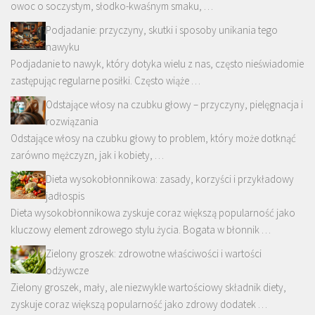
owoc o soczystym, słodko-kwaśnym smaku, …
Podjadanie: przyczyny, skutki i sposoby unikania tego
nawyku
Podjadanie to nawyk, który dotyka wielu z nas, często nieświadomie
zastępując regularne posiłki. Często wiąże …
Odstające włosy na czubku głowy – przyczyny, pielęgnacja i
rozwiązania
Odstające włosy na czubku głowy to problem, który może dotknąć
zarówno mężczyzn, jak i kobiety, …
Dieta wysokobłonnikowa: zasady, korzyści i przykładowy
jadłospis
Dieta wysokobłonnikowa zyskuje coraz większą popularność jako
kluczowy element zdrowego stylu życia. Bogata w błonnik …
Zielony groszek: zdrowotne właściwości i wartości
odżywcze
Zielony groszek, mały, ale niezwykle wartościowy składnik diety,
zyskuje coraz większą popularność jako zdrowy dodatek …