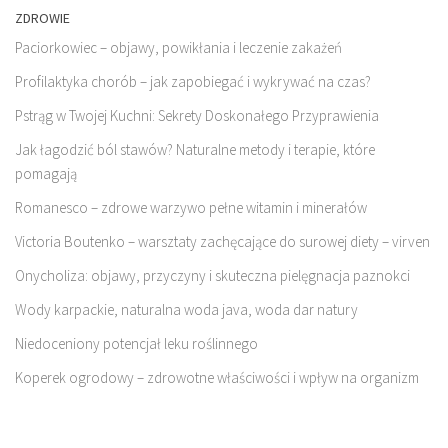
ZDROWIE
Paciorkowiec – objawy, powikłania i leczenie zakażeń
Profilaktyka chorób – jak zapobiegać i wykrywać na czas?
Pstrąg w Twojej Kuchni: Sekrety Doskonałego Przyprawienia
Jak łagodzić ból stawów? Naturalne metody i terapie, które
pomagają
Romanesco – zdrowe warzywo pełne witamin i minerałów
Victoria Boutenko – warsztaty zachęcające do surowej diety – virven
Onycholiza: objawy, przyczyny i skuteczna pielęgnacja paznokci
Wody karpackie, naturalna woda java, woda dar natury
Niedoceniony potencjał leku roślinnego
Koperek ogrodowy – zdrowotne właściwości i wpływ na organizm