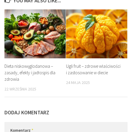
YOU MAY ALSO LIKE...
Dieta niskowęglodanowa –
Ugli fruit – zdrowe właściwości
zasady, efekty i jadłospis dla
i zastosowanie w diecie
zdrowia
24 MAJA 2025
22 WRZEŚNIA 2025
DODAJ KOMENTARZ
Komentarz
*