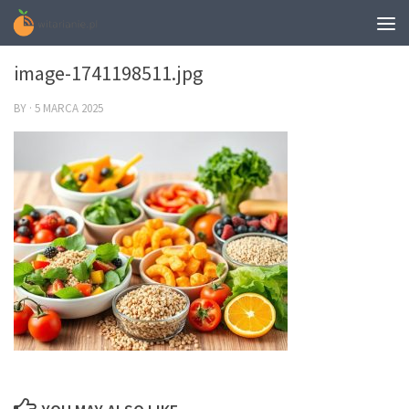
0
image-1741198511.jpg
BY
·
5 MARCA 2025