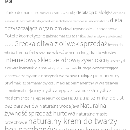
TAGI
depilacja białołęka
biurko do manicure
czarnuszka olej
chlorella
depilacja
dieta
laserowa skuteczność
depilacja woskiem mokotów
diamentowa mikrodermabrazja
oczyszczająca organizm
ekskluzywne olejki zapachowe
Fotele kosmetyczne
gabinet masażu gdańsk
gabinet medycyny estetycznej
Grecka oliwa z oliwek sprzedaż
henna do
kraków
henna farbowanie włosów
henna indyjska do włosów
włosów
internetowy sklep ze zdrową żywnością
kosmetyki
kuracja oczyszczająca
aloe vera
kosmetyki dla spa
kriolipoliza urządzenie
makijaż permanentny
laserowe zamykanie naczynek warszawa
brwi
makijaż permanentny w Warszawie
makijaż permanentny oczu
mydło aleppo z czarnuszką
mydło z
mikrodermabrazja ceny
naturalna szminka do ust
masłem shea
najlepsze serum do rzęs
Naturalna
bez parabenów
Naturalna woda java
żywność sprzedaż hurtowa
naturalne masło
naturalny krem do twarzy
orzechowe
bez parabenów
naturalny krem pod oczy