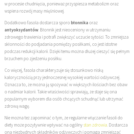
w procesie chudnięcia, ponieważ przyspiesza metabolizm oraz
wspiera rozwój masy mięśniowej.
Dodatkowo fasola dostarcza sporo
błonnika
oraz
antyoksydantów
. Błonnik jest nieoceniony w utrzymaniu
zdrowego trawienia i potrafi zwiększyć uczucie sytości. To zmniejsza
skłonności do podjadania pomiędzy posiłkami, co jest istotne
podczas redukcji kalorii. Dzięki temu można dłużej cieszyć się pełnym
brzuchem po zjedzeniu posiłku.
Co więcej, fasola charakteryzuje się stosunkowo niską
kalorycznością przy jednoczesnej wysokiej wartości odżywczej.
Oznacza to, że można ją spożywać w większych ilościach bez obaw
o nadmiar kalorii. Takie właściwości sprawiają, że staje się ona
popularnym wyborem dla osób chcących schudnąć lub utrzymać
zdrową wagę.
Nie można też zapominać o tym, że regularne włączanie fasoli do
diety może pozytywnie wpływać na ogólny
stan zdrowia
. Dostarcza
ona niezbędnych składników odżywczych i pomaga zmniejszać