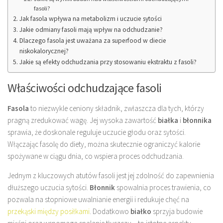
fasoli?
Jak fasola wpływa na metabolizm i uczucie sytości
Jakie odmiany fasoli mają wpływ na odchudzanie?
Dlaczego fasola jest uważana za superfood w diecie
niskokalorycznej?
Jakie są efekty odchudzania przy stosowaniu ekstraktu z fasoli?
Właściwości odchudzające fasoli
Fasola
to niezwykle ceniony składnik, zwłaszcza dla tych, którzy
pragną zredukować wagę. Jej wysoka zawartość
białka
i
błonnika
sprawia, że doskonale reguluje uczucie głodu oraz sytości.
Włączając fasolę do diety, można skutecznie ograniczyć kalorie
spożywane w ciągu dnia, co wspiera proces odchudzania.
Jednym z kluczowych atutów fasoli jest jej zdolność do zapewnienia
dłuższego uczucia sytości.
Błonnik
spowalnia proces trawienia, co
pozwala na stopniowe uwalnianie energii i redukuje chęć na
przekąski między posiłkami
. Dodatkowo
białko
sprzyja budowie