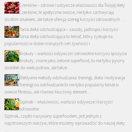
Czereśnie – zdrowe i odżywcze właściwości dla Twojej diety
Czereśnie, te apetyczne owoce, nie tylko zachwycają
słodkim smakiem, ale także oferują szereg korzyści zdrowotnych. …
Tania dieta odchudzająca – zasady, jadłospis i korzyści
Tania dieta odchudzająca to temat, który zyskuje na
popularności w dobie rosnących cen żywności i …
Brokuły – wartości odżywcze i zdrowotne korzyści spożycia
Brokuły, znane jako zielone superfood, to nie tylko pyszny
dodatek do wielu potraw, ale także …
Efektywne metody odchudzania: treningi, dieta i motywacja
Treningi na odchudzanie to nie tylko popularny temat w
świecie fitnessu, ale również kluczowy element …
Szpinak – właściwości, wartości odżywcze i korzyści
zdrowotne
Szpinak, często nazywany superfoodem, jest jednym z
najzdrowszych warzyw, które możemy wprowadzić do naszej diety.
…