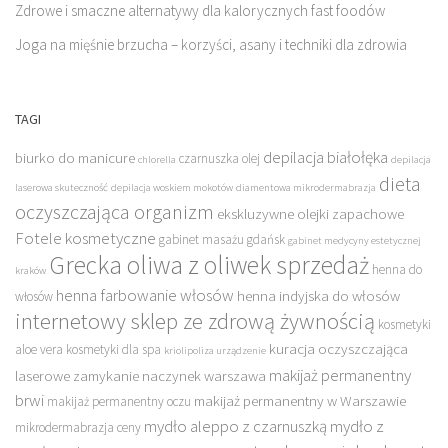
Zdrowe i smaczne alternatywy dla kalorycznych fast foodów
Joga na mięśnie brzucha – korzyści, asany i techniki dla zdrowia
TAGI
depilacja białołęka
biurko do manicure
czarnuszka olej
chlorella
depilacja
dieta
laserowa skuteczność
depilacja woskiem mokotów
diamentowa mikrodermabrazja
oczyszczająca organizm
ekskluzywne olejki zapachowe
Fotele kosmetyczne
gabinet masażu gdańsk
gabinet medycyny estetycznej
Grecka oliwa z oliwek sprzedaż
henna do
kraków
henna farbowanie włosów
henna indyjska do włosów
włosów
internetowy sklep ze zdrową żywnością
kosmetyki
kuracja oczyszczająca
aloe vera
kosmetyki dla spa
kriolipoliza urządzenie
makijaż permanentny
laserowe zamykanie naczynek warszawa
brwi
makijaż permanentny w Warszawie
makijaż permanentny oczu
mydło aleppo z czarnuszką
mydło z
mikrodermabrazja ceny