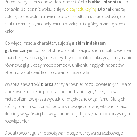
Przede wszystkim stanowi doskonałe źródło
białka
i
błonnika
, co
sprawia, że idealnie wpisuje się w
dietę redukcyjną
.
Błonnik
ma tę
zaletę, że spowalnia trawienie oraz przedłuża uczucie sytości, co
skutkuje mniejszym apetytem na przekąski i ogólnym zmniejszeniem
kalorii.
Co więcej, fasola charakteryzuje się
niskim indeksem
glikemicznym
, co jest istotne dla stabilizacji poziomu cukru we krwi.
Taki efekt jest szczególnie korzystny dla osób z cukrzycą; utrzymanie
równowagi glukozy może pomóc w unikaniu nagłych napadów
głodu oraz ułatwić kontrolowanie masy ciała.
Wysoka zawartość
białka
sprzyja również rozbudowie mięśni. Ma to
kluczowe znaczenie podczas odchudzania, gdyż przyspiesza
metabolizm i zwiększa wydatki energetyczne organizmu. Dla tych,
którzy pragną schudnąć i poprawić swoje zdrowie, włączenie fasoli
do diety wegańskiej lub wegetariańskiej staje się bardzo korzystnym
rozwiązaniem.
Dodatkowo regularne spożywanie tego warzywa strączkowego