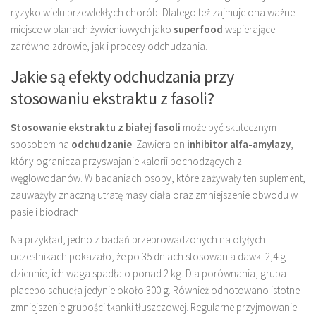
ryzyko wielu przewlekłych chorób. Dlatego też zajmuje ona ważne
miejsce w planach żywieniowych jako
superfood
wspierające
zarówno zdrowie, jak i procesy odchudzania.
Jakie są efekty odchudzania przy
stosowaniu ekstraktu z fasoli?
Stosowanie ekstraktu z białej fasoli
może być skutecznym
sposobem na
odchudzanie
. Zawiera on
inhibitor alfa-amylazy
,
który ogranicza przyswajanie kalorii pochodzących z
węglowodanów. W badaniach osoby, które zażywały ten suplement,
zauważyły znaczną utratę masy ciała oraz zmniejszenie obwodu w
pasie i biodrach.
Na przykład, jedno z badań przeprowadzonych na otyłych
uczestnikach pokazało, że po 35 dniach stosowania dawki 2,4 g
dziennie, ich waga spadła o ponad 2 kg. Dla porównania, grupa
placebo schudła jedynie około 300 g. Również odnotowano istotne
zmniejszenie grubości tkanki tłuszczowej. Regularne przyjmowanie