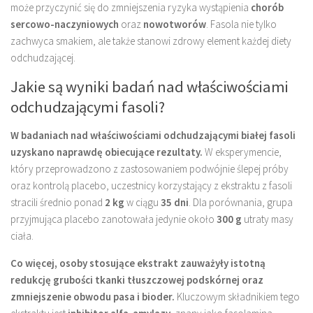
może przyczynić się do zmniejszenia ryzyka wystąpienia
chorób
sercowo-naczyniowych
oraz
nowotworów
. Fasola nie tylko
zachwyca smakiem, ale także stanowi zdrowy element każdej diety
odchudzającej.
Jakie są wyniki badań nad właściwościami
odchudzającymi fasoli?
W badaniach nad właściwościami odchudzającymi białej fasoli
uzyskano naprawdę obiecujące rezultaty.
W eksperymencie,
który przeprowadzono z zastosowaniem podwójnie ślepej próby
oraz kontrolą placebo, uczestnicy korzystający z ekstraktu z fasoli
stracili średnio ponad
2 kg
w ciągu
35 dni
. Dla porównania, grupa
przyjmująca placebo zanotowała jedynie około
300 g
utraty masy
ciała.
Co więcej, osoby stosujące ekstrakt zauważyły istotną
redukcję grubości tkanki tłuszczowej podskórnej oraz
zmniejszenie obwodu pasa i bioder.
Kluczowym składnikiem tego