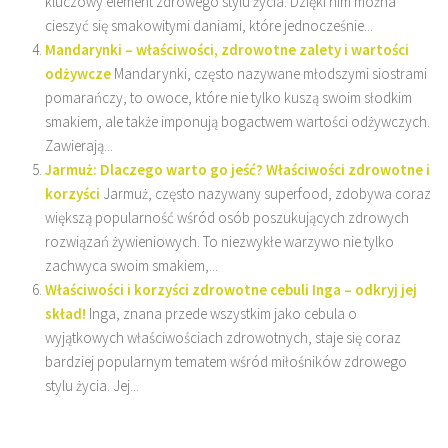
kluczowy element zdrowego stylu życia. Dzięki nim można
cieszyć się smakowitymi daniami, które jednocześnie...
Mandarynki – właściwości, zdrowotne zalety i wartości
odżywcze
Mandarynki, często nazywane młodszymi siostrami
pomarańczy, to owoce, które nie tylko kuszą swoim słodkim
smakiem, ale także imponują bogactwem wartości odżywczych.
Zawierają...
Jarmuż: Dlaczego warto go jeść? Właściwości zdrowotne i
korzyści
Jarmuż, często nazywany superfood, zdobywa coraz
większą popularność wśród osób poszukujących zdrowych
rozwiązań żywieniowych. To niezwykłe warzywo nie tylko
zachwyca swoim smakiem,...
Właściwości i korzyści zdrowotne cebuli Inga – odkryj jej
skład!
Inga, znana przede wszystkim jako cebula o
wyjątkowych właściwościach zdrowotnych, staje się coraz
bardziej popularnym tematem wśród miłośników zdrowego
stylu życia. Jej...