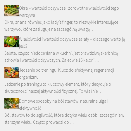
Okra – wartości odżywcze i zdrowotne właściwości tego
warzywa
Okra, znana również jako lady’s finger, to niezwykle interesujące
warzywo, które zasługuje na szczególną uwagę …
Właściwości i wartości odżywcze sałaty – dlaczego warto ją
jeść?
Sałata, często niedoceniana w kuchni, jest prawdziwą skarbnicą
zdrowia i wartości odżywczych. Zaledwie 15 kalorii …
Jedzenie po treningu: Klucz do efektywnej regeneracji
organizmu
Jedzenie po treningu to kluczowy element, który decyduje o
skuteczności naszej aktywności fizycznej. To właśnie …
Domowe sposoby na ból stawów: naturalna ulga i
efektywność
Ból stawów to dolegliwość, która dotyka wielu osób, szczególnie w
starszym wieku. Często prowadzi do …