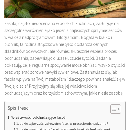
Fasola, często niedoceniana w polskich kuchniach, zasługuje na
szczególne wyróżnienie jako jeden z najlepszych sprzymierzeńców
w walce z nadprogramowymi kilogramami. Bogata w białko i
błonnik, ta roślina strączkowa nie tylko dostarcza cennych
składników odżywczych, ale również skutecznie wspiera proces
odchudzania, zapewniając dłuższe uczucie sytości. Badania
pokazują, że jej regularne spożywanie może obniżać ryzyko otyłości
oraz wspierać zdrowe nawyki żywieniowe. Zastanawiasz się, jak
fasola wpływa na Twój metabolizm i dlaczego powinna znaleźć się w
Twojej diecie? Przyjrzyjmy się bliżej jej właściwościom
odchudzającym oraz korzyściom zdrowotnym, jakie niesie ze sobą.
Spis treści
Właściwości odchudzające fasoli
Jakie są korzyści zdrowotne fasoli w procesie odchudzania?
Jakie są wyniki badań nad właściwościami odchudzającymi