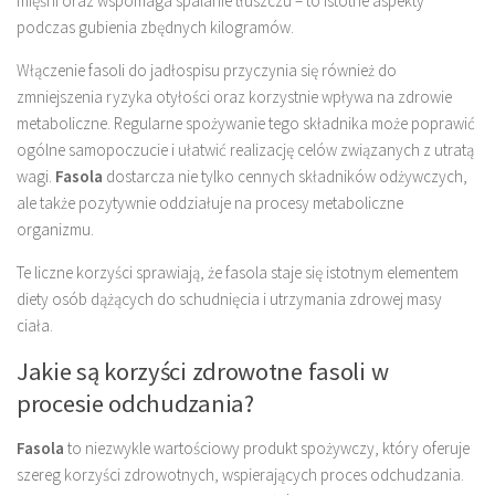
mięśni oraz wspomaga spalanie tłuszczu – to istotne aspekty
podczas gubienia zbędnych kilogramów.
Włączenie fasoli do jadłospisu przyczynia się również do
zmniejszenia ryzyka otyłości oraz korzystnie wpływa na zdrowie
metaboliczne. Regularne spożywanie tego składnika może poprawić
ogólne samopoczucie i ułatwić realizację celów związanych z utratą
wagi.
Fasola
dostarcza nie tylko cennych składników odżywczych,
ale także pozytywnie oddziałuje na procesy metaboliczne
organizmu.
Te liczne korzyści sprawiają, że fasola staje się istotnym elementem
diety osób dążących do schudnięcia i utrzymania zdrowej masy
ciała.
Jakie są korzyści zdrowotne fasoli w
procesie odchudzania?
Fasola
to niezwykle wartościowy produkt spożywczy, który oferuje
szereg korzyści zdrowotnych, wspierających proces odchudzania.