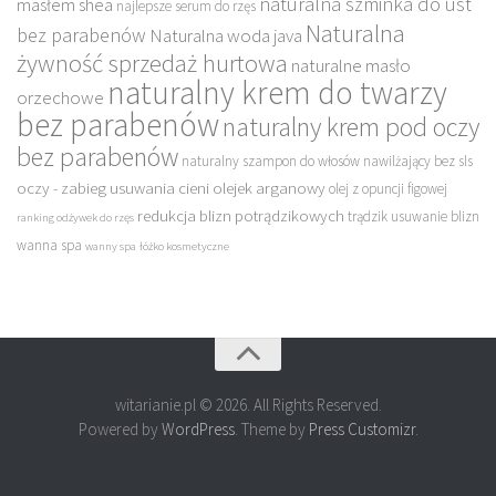
naturalna szminka do ust
masłem shea
najlepsze serum do rzęs
Naturalna
bez parabenów
Naturalna woda java
żywność sprzedaż hurtowa
naturalne masło
naturalny krem do twarzy
orzechowe
bez parabenów
naturalny krem pod oczy
bez parabenów
naturalny szampon do włosów nawilżający bez sls
oczy - zabieg usuwania cieni
olejek arganowy
olej z opuncji figowej
redukcja blizn potrądzikowych
trądzik usuwanie blizn
ranking odżywek do rzęs
wanna spa
wanny spa
łóżko kosmetyczne
witarianie.pl © 2026. All Rights Reserved.
Powered by
WordPress
. Theme by
Press Customizr
.