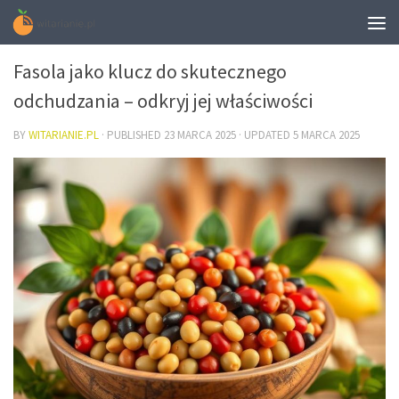
DIETA
Fasola jako klucz do skutecznego
odchudzania – odkryj jej właściwości
BY
WITARIANIE.PL
· PUBLISHED
23 MARCA 2025
· UPDATED
5 MARCA 2025