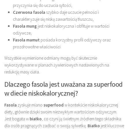
przyczynia się do uczucia sytości,
Czerwona fasola
szybko daje uczucie pełności i
charakteryzuje się niską zawartością tłuszczu,
Fasola mung
jest niskokaloryczna i obfituje w wartości
odżywcze,
Fasola mamut
posiada korzystny profil odżywczy oraz
prozdrowotne właściwości.
Wszystkie wymienione odmiany mogą być skutecznie
wykorzystywane w planach żywieniowych nastawionych na
redukcję masy ciała.
Dlaczego fasola jest uważana za superfood
w diecie niskokalorycznej?
Fasola
zyskuje miano
superfood
w kontekście niskokalorycznej
diety, głównie dzięki swoim niezwykłym wartościom odżywczym.
Jest bogata w
białko
, co czyni ją świetnym źródłem tego składnika
dla osób pragnących zadbać o swoją sylwetkę.
Białko
jest kluczowe