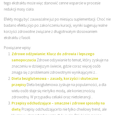
tego ekstraktu może więc stanowić cenne wsparcie w procesie
redukcji masy ciała.
Efekty mogą być zauważalne już po miesiącu suplementacji. Choć nie
badano efektu jojo po zakończeniu kuracji, wyniki sugerują realne
korzyści zdrowotne związane z długotrwałym stosowaniem
ekstraktu z fasoli.
Powiązane wpisy:
Zdrowe odżywianie: Klucz do zdrowia i lepszego
samopoczucia
Zdrowe odżywianie to temat, który zyskuje na
znaczeniu w dzisiejszym świecie, gdzie coraz więcej osób
zmaga się z problemami zdrowotnymi wynikającymi z...
Dieta bezglutenowa – zasady, korzyści i skuteczne
przepisy
Dieta bezglutenowa zyskuje na popularności, a dla
wielu osób staje się nie tylko modą, ale koniecznością
zdrowotną. W przypadku celiakii oraz nietolerancji...
Przepisy odchudzające – smaczne i zdrowe sposoby na
dietę
Przepisy odchudzające to nie tylko chwilowy trend, ale