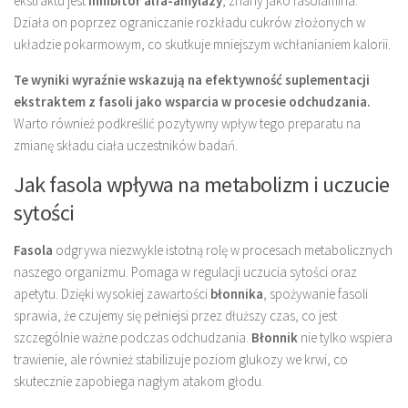
ekstraktu jest
inhibitor alfa-amylazy
, znany jako fasolamina.
Działa on poprzez ograniczanie rozkładu cukrów złożonych w
układzie pokarmowym, co skutkuje mniejszym wchłanianiem kalorii.
Te wyniki wyraźnie wskazują na efektywność suplementacji
ekstraktem z fasoli jako wsparcia w procesie odchudzania.
Warto również podkreślić pozytywny wpływ tego preparatu na
zmianę składu ciała uczestników badań.
Jak fasola wpływa na metabolizm i uczucie
sytości
Fasola
odgrywa niezwykle istotną rolę w procesach metabolicznych
naszego organizmu. Pomaga w regulacji uczucia sytości oraz
apetytu. Dzięki wysokiej zawartości
błonnika
, spożywanie fasoli
sprawia, że czujemy się pełniejsi przez dłuższy czas, co jest
szczególnie ważne podczas odchudzania.
Błonnik
nie tylko wspiera
trawienie, ale również stabilizuje poziom glukozy we krwi, co
skutecznie zapobiega nagłym atakom głodu.