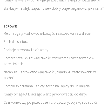
Kwasy na twarz w domu – jak je stosować i jakie przynoszą efekty?
Ekskluzywne olejki zapachowe – dobry olejek arganowy, jaka cena?
ZDROWIE
Melon rogaty – zdrowotne korzyści i zastosowanie w diecie
Ruch dla seniora
Rodzaje przypraw i picie wody
Pomarańcza Seville: właściwości zdrowotne i zastosowanie w
kosmetykach
Naranjilla – zdrowotne właściwości, składniki i zastosowanie w
kuchni
Pompki spidermana – zalety, technika i błędy do uniknięcia
Kwasy omega-3: Dlaczego warto je wprowadzić do diety?
Czerwone oczy po przebudzeniu: przyczyny, objawy i co robić?