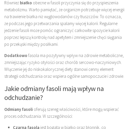
Również
białko
obecne w fasoli przyczynia się do przyspieszenia
metabolizmu. Warto pamiętać, że organizm potrzebuje więcej energii
na trawienie białka niż węglowodanów czy tłuszczów. To oznacza,
że podczas jego przetwarzania spalamy więcej kalorii. Regularne
jedzenie fasoli może pomóc ograniczyć całkowite spożycie kalorii
poprzez lepszą kontrolę nad apetytem i zmniejszenie chęci sięgania
po przekąski między posiłkami.
Dodatkowo
fasola ma pozytywny wpływ na zdrowie metaboliczne,
zmniejszając ryzyko otyłości oraz chorób sercowo-naczyniowych.
Włączenie jej do niskokalorycznej diety stanowi cenny element
strategii odchudzania oraz wspiera ogólne samopoczucie i zdrowie.
Jakie odmiany fasoli mają wpływ na
odchudzanie?
Odmiany fasoli
oferują szereg właściwości, które mogą wspierać
proces odchudzania. W szczególności:
Czarna fasola
jest bogata w białko oraz błonnik, co