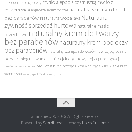
mydło aleppo z czarnuszką
mydło z
mikrodermabrazja ceny
naturalna szminka do ust
masłem shea
najlepsze serum do rzęs
Naturalna
bez parabenów
Naturalna woda java
żywność sprzedaż hurtowa
naturalne masło
naturalny krem do twarzy
orzechowe
bez parabenów
naturalny krem pod oczy
bez parabenów
naturalny szampon do włosów nawilżający bez sls
oczy - zabieg usuwania cieni
olejek arganowy
olej z opuncji figowej
redukcja blizn potrądzikowych
trądzik usuwanie blizn
ranking odżywek do rzęs
wanna spa
wanny spa
łóżko kosmetyczne
witarianie.pl © 2026. All Rights Reserved.
Powered by
WordPress
. Theme by
Press Customizr
.