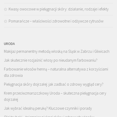
Kwasy owocowe w pielęgnacji skóry: działanie, rodzaje i efekty
Pomarańcze – właściwości zdrowotne i odżywcze cytrusów
URODA
Makijaż permanentny metodą włoską na Śląsk:w Zabrzu i Gliwicach
Jak skutecznie rozjaśnić włosy po nieudanym farbowaniu?
Farbowanie włosów henną – naturalna alternatywa z korzyściami
dla zdrowia
Pielęgnacja skóry dojrzałej: jak zadbać o zdrowy wygląd cery?
Krem przeciwzmarszczkowy Uroda – skuteczna pielęgnacja cery
dojrzałej
Jak wybrać idealną perukę? Kluczowe czynniki i porady