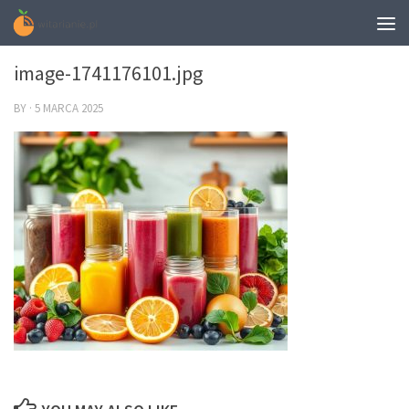
0
image-1741176101.jpg
BY
·
5 MARCA 2025