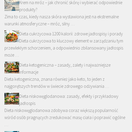
Krem na mróz – jak chronić skórę i wybierać odpowiednie
produkty?
Zima to czas, kiedy nasza skóra wystawiona jest na ekstremalne
warunki atmosferyczne – mróz, silny …
Dieta cukrzycowa 1200 kalorii: zdrowe jadłospisy i porady
Dieta cukrzycowa to kluczowy element w zarządzaniu tym
przewlekłym schorzeniem, a odpowiednio zbilansowany jadłospis
może …
Dieta ketogeniczna – zasady, zalety i najważniejsze
informacje
Dieta ketogeniczna, znana również jako keto, to jeden z
najgorętszych trendów w świecie zdrowego odżywiania …
Dieta niskowęglodanowa: zasady, efekty i przykładowy
jadłospis
Dieta niskowęglodanowa zdobywa coraz większą popularność
wśród osób pragnących zredukować masę ciała i poprawić ogólne
…