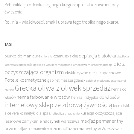
Rehabilitacja odcinka szyjnego kręgosłupa – kluczowe metody i
ćwiczenia
Rollinia – właściwości, smak i uprawa tego tropikalnego skarbu
TAGI
depilacja białołęka
biurko do manicure
czarnuszka olej
chlorella
depilacja
dieta
laserowa skuteczność
depilacja woskiem mokotów
diamentowa mikrodermabrazja
oczyszczająca organizm
ekskluzywne olejki zapachowe
Fotele kosmetyczne
gabinet masażu gdańsk
gabinet medycyny estetycznej
Grecka oliwa z oliwek sprzedaż
henna do
kraków
henna farbowanie włosów
henna indyjska do włosów
włosów
internetowy sklep ze zdrową żywnością
kosmetyki
kuracja oczyszczająca
aloe vera
kosmetyki dla spa
kriolipoliza urządzenie
makijaż permanentny
laserowe zamykanie naczynek warszawa
brwi
makijaż permanentny w Warszawie
makijaż permanentny oczu