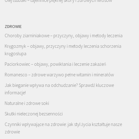
Olej tsubaki – tajemnice pięknej skóry i zdrowych włosów
ZDROWIE
Choroby ziarniniakowe – przyczyny, objawy i metody leczenia
Kręgozmyk – objawy, przyczyny i metody leczenia schorzenia
kręgosłupa
Paciorkowiec – objawy, powikłania i leczenie zakażeń
Romanesco – zdrowe warzywo pełne witamin i minerałów
Jak bieganie wpływa na odchudzanie? Sprawdź kluczowe
informacje!
Naturalne i zdrowe soki
Skutki nieleczonej bezsenności
Czynniki wpływające na zdrowie: jak styl życia kształtuje nasze
zdrowie