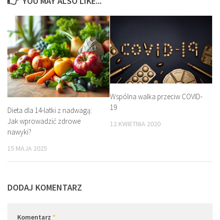
YOU MAY ALSO LIKE...
Wspólna walka przeciw COVID-
19
Dieta dla 14-latki z nadwagą:
Jak wprowadzić zdrowe
12 KWIETNIA 2020
nawyki?
15 MAJA 2025
DODAJ KOMENTARZ
Komentarz
*