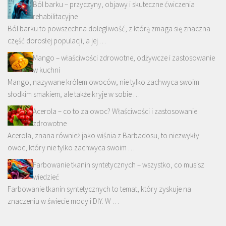
Ból barku – przyczyny, objawy i skuteczne ćwiczenia
rehabilitacyjne
Ból barku to powszechna dolegliwość, z którą zmaga się znaczna
część dorosłej populacji, a jej …
Mango – właściwości zdrowotne, odżywcze i zastosowanie
w kuchni
Mango, nazywane królem owoców, nie tylko zachwyca swoim
słodkim smakiem, ale także kryje w sobie …
Acerola – co to za owoc? Właściwości i zastosowanie
zdrowotne
Acerola, znana również jako wiśnia z Barbadosu, to niezwykły
owoc, który nie tylko zachwyca swoim …
Farbowanie tkanin syntetycznych – wszystko, co musisz
wiedzieć
Farbowanie tkanin syntetycznych to temat, który zyskuje na
znaczeniu w świecie mody i DIY. W …