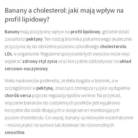
Banany a cholesterol: jaki mają wpływ na
profil lipidowy?
Banany
mają pozytywny wpływ na
profil lipidowy
, głównie dzięki
zawartości
pektyny
. Ten rodzaj błonnika pokarmowego skutecznie
przyczynia się do obniżenia poziomu szkodliwego
cholesterolu
LDL
w organizmie. Regularne spożywanie tych owoców może więc
wspierać
zdrowy styl życia
oraz korzystnie oddziaływać na
układ
sercowo-naczyniowy
.
Wielu naukowców podkreśla, że dieta bogata w błonnik, a w
szczególności w
pektynę
, znacząco zmniejsza ryzyko wystąpienia
chorób serca
poprzez regulację lipidów we krwi. Na przykład,
włączenie bananów do codziennych posiłków jest wyjątkowo
korzystne dla osób dbających o swoje serce i monitorujących
poziom cholesterolu. Co więcej, banany są niezwykle wszechstronne
– można je jeść na surowo lub dodawać do różnorodnych
smoothie
.