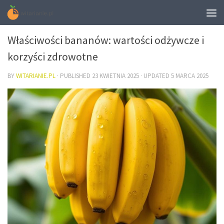
DIETA
Właściwości bananów: wartości odżywcze i
korzyści zdrowotne
BY
WITARIANIE.PL
· PUBLISHED
23 KWIETNIA 2025
· UPDATED
5 MARCA 2025