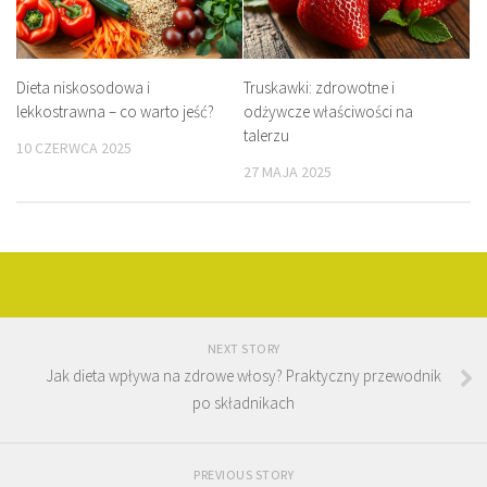
Dieta niskosodowa i
Truskawki: zdrowotne i
lekkostrawna – co warto jeść?
odżywcze właściwości na
talerzu
10 CZERWCA 2025
27 MAJA 2025
NEXT STORY
Jak dieta wpływa na zdrowe włosy? Praktyczny przewodnik
po składnikach
PREVIOUS STORY