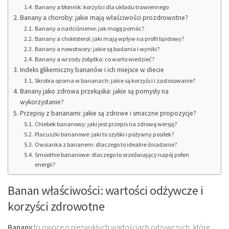
Banany a błonnik: korzyści dla układu trawiennego
Banany a choroby: jakie mają właściwości prozdrowotne?
Banany a nadciśnienie: jak mogą pomóc?
Banany a cholesterol: jaki mają wpływ na profil lipidowy?
Banany a nowotwory: jakie są badania i wyniki?
Banany a wrzody żołądka: co warto wiedzieć?
Indeks glikemiczny bananów i ich miejsce w diecie
Skrobia oporna w bananach: jakie są korzyści i zastosowanie?
Banany jako zdrowa przekąska: jakie są pomysły na
wykorzystanie?
Przepisy z bananami: jakie są zdrowe i smaczne propozycje?
Chlebek bananowy: jaki jest przepis na zdrową wersję?
Placuszki bananowe: jaki to szybki i pożywny posiłek?
Owsianka z bananem: dlaczego to idealne śniadanie?
Smoothie bananowe: dlaczego to orzeźwiający napój pełen
energii?
Banan właściwości: wartości odżywcze i
korzyści zdrowotne
Banany
to owoce o niezwykłych wartościach odżywczych, które