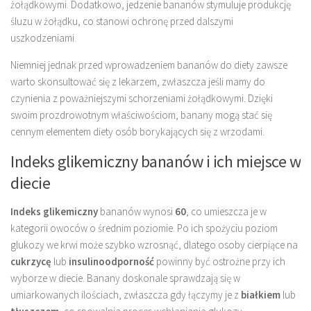
żołądkowymi. Dodatkowo, jedzenie bananów stymuluje produkcję
śluzu w żołądku, co stanowi ochronę przed dalszymi
uszkodzeniami.
Niemniej jednak przed wprowadzeniem bananów do diety zawsze
warto skonsultować się z lekarzem, zwłaszcza jeśli mamy do
czynienia z poważniejszymi schorzeniami żołądkowymi. Dzięki
swoim prozdrowotnym właściwościom, banany mogą stać się
cennym elementem diety osób borykających się z wrzodami.
Indeks glikemiczny bananów i ich miejsce w
diecie
Indeks glikemiczny
bananów wynosi
60
, co umieszcza je w
kategorii owoców o średnim poziomie. Po ich spożyciu poziom
glukozy we krwi może szybko wzrosnąć, dlatego osoby cierpiące na
cukrzycę
lub
insulinoodporność
powinny być ostrożne przy ich
wyborze w diecie. Banany doskonale sprawdzają się w
umiarkowanych ilościach, zwłaszcza gdy łączymy je z
białkiem
lub