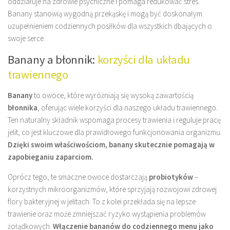
oddziałuje na zdrowie psychiczne i pomaga redukować stres.
Banany stanowią wygodną przekąskę i mogą być doskonałym
uzupełnieniem codziennych posiłków dla wszystkich dbających o
swoje serce.
Banany a błonnik:
korzyści dla układu
trawiennego
Banany
to owoce, które wyróżniają się wysoką zawartością
błonnika
, oferując wiele korzyści dla naszego układu trawiennego.
Ten naturalny składnik wspomaga procesy trawienia i reguluje pracę
jelit, co jest kluczowe dla prawidłowego funkcjonowania organizmu.
Dzięki swoim właściwościom, banany skutecznie pomagają w
zapobieganiu zaparciom.
Oprócz tego, te smaczne owoce dostarczają
probiotyków
–
korzystnych mikroorganizmów, które sprzyjają rozwojowi zdrowej
flory bakteryjnej w jelitach. To z kolei przekłada się na lepsze
trawienie oraz może zmniejszać ryzyko wystąpienia problemów
żołądkowych.
Włączenie bananów do codziennego menu jako