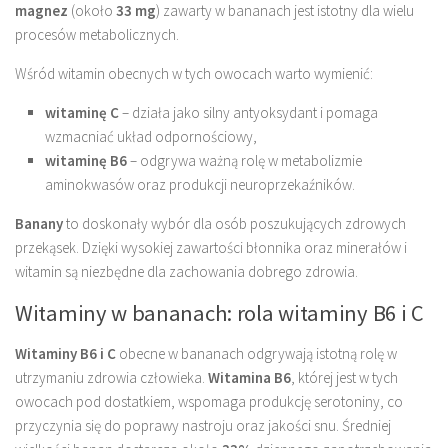
magnez
(około
33 mg
) zawarty w bananach jest istotny dla wielu
procesów metabolicznych.
Wśród witamin obecnych w tych owocach warto wymienić:
witaminę C
– działa jako silny antyoksydant i pomaga
wzmacniać układ odpornościowy,
witaminę B6
– odgrywa ważną rolę w metabolizmie
aminokwasów oraz produkcji neuroprzekaźników.
Banany
to doskonały wybór dla osób poszukujących zdrowych
przekąsek. Dzięki wysokiej zawartości błonnika oraz minerałów i
witamin są niezbędne dla zachowania dobrego zdrowia.
Witaminy w bananach: rola witaminy B6 i C
Witaminy B6 i C
obecne w bananach odgrywają istotną rolę w
utrzymaniu zdrowia człowieka.
Witamina B6
, której jest w tych
owocach pod dostatkiem, wspomaga produkcję serotoniny, co
przyczynia się do poprawy nastroju oraz jakości snu. Średniej