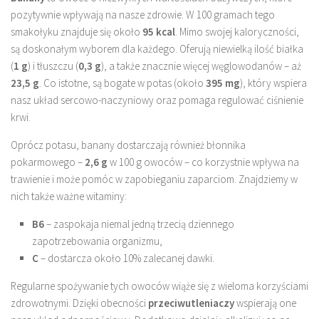
pozytywnie wpływają na nasze zdrowie. W 100 gramach tego
smakołyku znajduje się około
95 kcal
. Mimo swojej kaloryczności,
są doskonałym wyborem dla każdego. Oferują niewielką ilość białka
(
1 g
) i tłuszczu (
0,3 g
), a także znacznie więcej węglowodanów – aż
23,5 g
. Co istotne, są bogate w potas (około
395 mg
), który wspiera
nasz układ sercowo-naczyniowy oraz pomaga regulować ciśnienie
krwi.
Oprócz potasu, banany dostarczają również błonnika
pokarmowego –
2,6 g
w 100 g owoców – co korzystnie wpływa na
trawienie i może pomóc w zapobieganiu zaparciom. Znajdziemy w
nich także ważne witaminy:
B6
– zaspokaja niemal jedną trzecią dziennego
zapotrzebowania organizmu,
C
– dostarcza około 10% zalecanej dawki.
Regularne spożywanie tych owoców wiąże się z wieloma korzyściami
zdrowotnymi. Dzięki obecności
przeciwutleniaczy
wspierają one