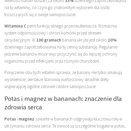
wielkości banan dostarcza około
33%
dziennego zapotrzebowania
na tę witaminę, co czyni go znakomitym wyborem dla osób
troszczących się o swoje samopoczucie.
Witamina C
pełni funkcję silnego przeciwutleniacza. Wzmacnia
system odpornościowy i chroni komórki przed stresem
oksydacyjnym. W
100 gramach
banana ukryte jest około
10%
dziennego zapotrzebowania na tę cenną substancję. Regularne
jedzenie bananów może więc przyczynić się do lepszej ochrony
organizmu przed infekcjami oraz różnymi chorobami.
Połączenie obu tych witamin sprawia, że banany nie tylko smakują
wyśmienicie, ale także stanowią wartościowy składnik diety
wspierającej ogólne zdrowie i dobre samopoczucie.
Potas i magnez w bananach: znaczenie dla
zdrowia serca
Potas
i
magnez
zawarte w bananach odgrywają kluczową rolę w
utrzymaniu zdrowia serca. Te owoce są szczególnie bogate w potas,