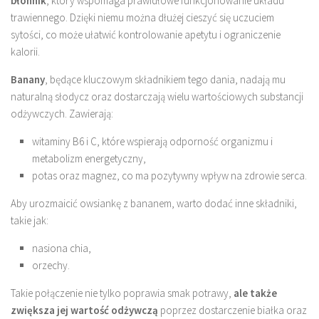
błonnik
, który wspomaga prawidłowe funkcjonowanie układu
trawiennego. Dzięki niemu można dłużej cieszyć się uczuciem
sytości, co może ułatwić kontrolowanie apetytu i ograniczenie
kalorii.
Banany
, będące kluczowym składnikiem tego dania, nadają mu
naturalną słodycz oraz dostarczają wielu wartościowych substancji
odżywczych. Zawierają:
witaminy B6 i C, które wspierają odporność organizmu i
metabolizm energetyczny,
potas oraz magnez, co ma pozytywny wpływ na zdrowie serca.
Aby urozmaicić owsiankę z bananem, warto dodać inne składniki,
takie jak:
nasiona chia,
orzechy.
Takie połączenie nie tylko poprawia smak potrawy,
ale także
zwiększa jej wartość odżywczą
poprzez dostarczenie białka oraz