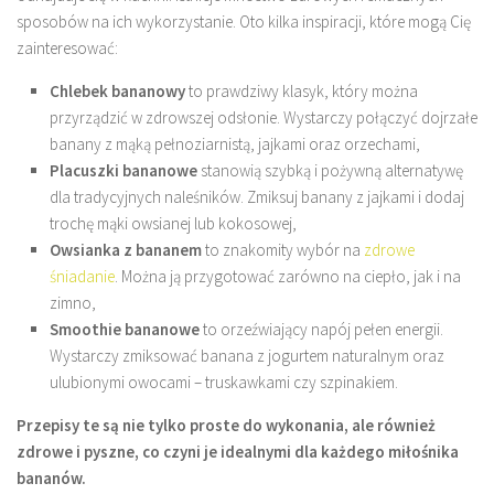
sposobów na ich wykorzystanie. Oto kilka inspiracji, które mogą Cię
zainteresować:
Chlebek bananowy
to prawdziwy klasyk, który można
przyrządzić w zdrowszej odsłonie. Wystarczy połączyć dojrzałe
banany z mąką pełnoziarnistą, jajkami oraz orzechami,
Placuszki bananowe
stanowią szybką i pożywną alternatywę
dla tradycyjnych naleśników. Zmiksuj banany z jajkami i dodaj
trochę mąki owsianej lub kokosowej,
Owsianka z bananem
to znakomity wybór na
zdrowe
śniadanie
. Można ją przygotować zarówno na ciepło, jak i na
zimno,
Smoothie bananowe
to orzeźwiający napój pełen energii.
Wystarczy zmiksować banana z jogurtem naturalnym oraz
ulubionymi owocami – truskawkami czy szpinakiem.
Przepisy te są nie tylko proste do wykonania, ale również
zdrowe i pyszne, co czyni je idealnymi dla każdego miłośnika
bananów.