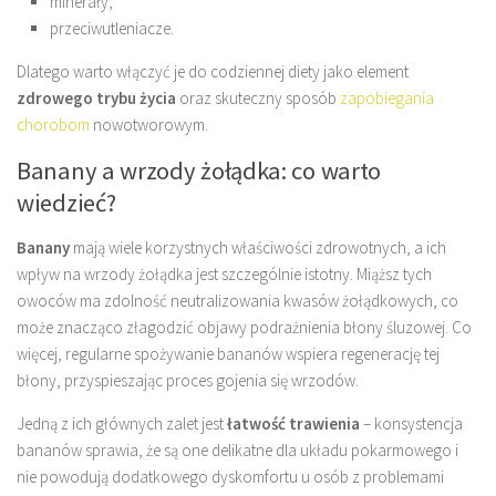
minerały,
przeciwutleniacze.
Dlatego warto włączyć je do codziennej diety jako element
zdrowego trybu życia
oraz skuteczny sposób
zapobiegania
chorobom
nowotworowym.
Banany a wrzody żołądka: co warto
wiedzieć?
Banany
mają wiele korzystnych właściwości zdrowotnych, a ich
wpływ na wrzody żołądka jest szczególnie istotny. Miąższ tych
owoców ma zdolność neutralizowania kwasów żołądkowych, co
może znacząco złagodzić objawy podrażnienia błony śluzowej. Co
więcej, regularne spożywanie bananów wspiera regenerację tej
błony, przyspieszając proces gojenia się wrzodów.
Jedną z ich głównych zalet jest
łatwość trawienia
– konsystencja
bananów sprawia, że są one delikatne dla układu pokarmowego i
nie powodują dodatkowego dyskomfortu u osób z problemami