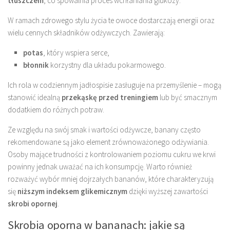
tłuszczem
, co spowalnia proces wchłaniania glukozy.
W ramach zdrowego stylu życia te owoce dostarczają energii oraz
wielu cennych składników odżywczych. Zawierają:
potas
, który wspiera serce,
błonnik
korzystny dla układu pokarmowego.
Ich rola w codziennym jadłospisie zasługuje na przemyślenie – mogą
stanowić idealną
przekąskę przed treningiem
lub być smacznym
dodatkiem do różnych potraw.
Ze względu na swój smak i wartości odżywcze, banany często
rekomendowane są jako element zrównoważonego odżywiania.
Osoby mające trudności z kontrolowaniem poziomu cukru we krwi
powinny jednak uważać na ich konsumpcję. Warto również
rozważyć wybór mniej dojrzałych bananów, które charakteryzują
się
niższym indeksem glikemicznym
dzięki wyższej zawartości
skrobi opornej
.
Skrobia oporna w bananach: jakie są