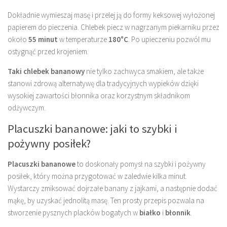
Dokładnie wymieszaj masę i przelej ją do formy keksowej wyłożonej
papierem do pieczenia. Chlebek piecz w nagrzanym piekarniku przez
około
55 minut
w temperaturze
180°C
. Po upieczeniu pozwól mu
ostygnąć przed krojeniem.
Taki chlebek bananowy
nie tylko zachwyca smakiem, ale także
stanowi zdrową alternatywę dla tradycyjnych wypieków dzięki
wysokiej zawartości błonnika oraz korzystnym składnikom
odżywczym.
Placuszki bananowe: jaki to szybki i
pożywny posiłek?
Placuszki bananowe
to doskonały pomysł na szybki i pożywny
posiłek, który można przygotować w zaledwie kilka minut.
Wystarczy zmiksować dojrzałe banany z jajkami, a następnie dodać
mąkę, by uzyskać jednolitą masę. Ten prosty przepis pozwala na
stworzenie pysznych placków bogatych w
białko
i
błonnik
.