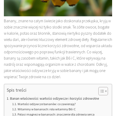
Banany, znane na całym świecie jako doskonała przekąska, kryją w
sobie znacznie więcej niż tylko słodki smak. Te żółte owoce, bogate
w kalorie, potas oraz błonnik, stanowią nie tylko pyszny dodatek do
wielu dań, ale również kluczowy element zdrowej diety. Regularne ich
spożywanie przynosi liczne korzyści zdrowotne, od wsparcia układu
odpornościowego po poprawę funkcji trawiennych. Co więcej,
banany są zasobem witamin, takich jak B6 i C, które wpływają na
nastrój oraz wspomagają organizm w walce z chorobami. Odkryj,
jakie właściwości odżywcze kryją w sobie banany i jak mogą one
wspierać Twoje zdrowie na co dzień.
Spis treści
Banan właściwości: wartości odżywcze i korzyści zdrowotne
Wartości odżywcze bananów: co zawierają?
Witaminy w bananach: rola witaminy B6 i C
Potas i magnez w bananach: znaczenie dla zdrowia serca