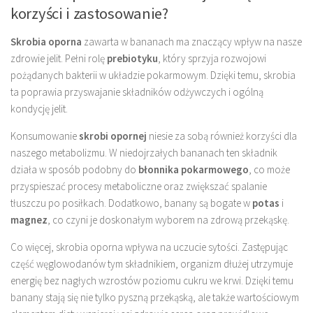
korzyści i zastosowanie?
Skrobia oporna
zawarta w bananach ma znaczący wpływ na nasze
zdrowie jelit. Pełni rolę
prebiotyku
, który sprzyja rozwojowi
pożądanych bakterii w układzie pokarmowym. Dzięki temu, skrobia
ta poprawia przyswajanie składników odżywczych i ogólną
kondycję jelit.
Konsumowanie
skrobi opornej
niesie za sobą również korzyści dla
naszego metabolizmu. W niedojrzałych bananach ten składnik
działa w sposób podobny do
błonnika pokarmowego
, co może
przyspieszać procesy metaboliczne oraz zwiększać spalanie
tłuszczu po posiłkach. Dodatkowo, banany są bogate w
potas
i
magnez
, co czyni je doskonałym wyborem na zdrową przekąskę.
Co więcej, skrobia oporna wpływa na uczucie sytości. Zastępując
część węglowodanów tym składnikiem, organizm dłużej utrzymuje
energię bez nagłych wzrostów poziomu cukru we krwi. Dzięki temu
banany stają się nie tylko pyszną przekąską, ale także wartościowym