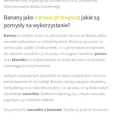
elementem diety wspierającej zdrowie serca oraz prawidłowe
funkcjonowanie układu trawiennego.
Banany jako
zdrowa przekąska
: jakie są
pomysły na wykorzystanie?
Banany
to nie tylko smaczna, ale również zdrowa przekąska, która
ma wiele zastosowań w codziennej diecie. Można je spożywać na
surowo jako szybki i słodki posiłek, co czyni je idealnym wyborem
do zabrania w podróż czy do pracy. Ich bogata zawartość
potasu
oraz
błonnika
korzystnie wpływa na układ sercowo-naczyniowy i
wspomaga procesy trawienne.
Jednym z popularnych sposobów na wykorzystanie tych owoców
jest dodawanie ich do koktajli. Banany nadają napojom aksamitną
konsystencję oraz naturalną słodycz, co sprawia, że są doskonałym
składnikiem
smoothie
. Świetnie komponują się z innymi owocami,
jogurtami czy roślinnym mlekiem.
Inny pomysł to
owsianka z bananem
. Wystarczy pokroić te owoce i