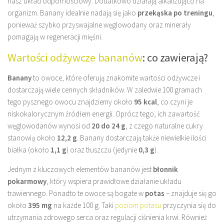
nasz układ odpornościowy. Dodatkowo działają alkalizująco na
organizm. Banany idealnie nadają się jako
przekąska po treningu
,
ponieważ szybko przyswajalne węglowodany oraz minerały
pomagają w regeneracji mięśni.
Wartości odżywcze bananów
: co zawierają?
Banany
to owoce, które oferują znakomite wartości odżywcze i
dostarczają wiele cennych składników. W zaledwie 100 gramach
tego pysznego owocu znajdziemy około
95 kcal
, co czyni je
niskokalorycznym źródłem energii. Oprócz tego, ich zawartość
węglowodanów wynosi od
20 do 24 g
, z czego naturalne cukry
stanowią około
12,2 g
. Banany dostarczają także niewielkie ilości
białka (około
1,1 g
) oraz tłuszczu (jedynie
0,3 g
).
Jednym z kluczowych elementów bananów jest
błonnik
pokarmowy
, który wspiera prawidłowe działanie układu
trawiennego. Ponadto te owoce są bogate w
potas
– znajduje się go
około
395 mg
na każde 100 g. Taki
poziom potasu
przyczynia się do
utrzymania zdrowego serca oraz regulacji ciśnienia krwi. Również