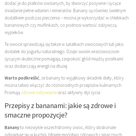
dodać je do płatków owsianych, by stworzyć pożywne i sycące
śniadanie pełne witamin i minerałów. Banany są również świetnym
dodatkiem podczas pieczenia – można je wykorzystać w chlebkach
bananowych czy muffinkach, co podnosi wartość odżywczą
wypieków.
Te owoce sprawdzają się także w sałatkach owocowych lub jako
dodatek do jogurtu naturalnego. Dzięki swoim właściwościom
sycącym skutecznie pomagają zaspokoić głód między posiłkami
oraz dostarczają energii na dłużej.
Warto podkreślić
, że banany to wyjątkowy składnik diety, który
można łatwo włączyć do różnorodnych przepisów kulinarnych.
Promują
zdrowe odżywianie
oraz aktywny styl życia.
Przepisy z bananami: jakie są zdrowe i
smaczne propozycje?
Banany
to niezwykle wszechstronny owoc, który doskonale
odnajduje się w kuchni. Istnieje mnóstwo zdrowych i smacznych