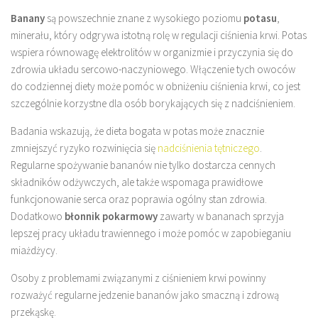
Banany
są powszechnie znane z wysokiego poziomu
potasu
,
minerału, który odgrywa istotną rolę w regulacji ciśnienia krwi. Potas
wspiera równowagę elektrolitów w organizmie i przyczynia się do
zdrowia układu sercowo-naczyniowego. Włączenie tych owoców
do codziennej diety może pomóc w obniżeniu ciśnienia krwi, co jest
szczególnie korzystne dla osób borykających się z nadciśnieniem.
Badania wskazują, że dieta bogata w potas może znacznie
zmniejszyć ryzyko rozwinięcia się
nadciśnienia tętniczego
.
Regularne spożywanie bananów nie tylko dostarcza cennych
składników odżywczych, ale także wspomaga prawidłowe
funkcjonowanie serca oraz poprawia ogólny stan zdrowia.
Dodatkowo
błonnik pokarmowy
zawarty w bananach sprzyja
lepszej pracy układu trawiennego i może pomóc w zapobieganiu
miażdżycy.
Osoby z problemami związanymi z ciśnieniem krwi powinny
rozważyć regularne jedzenie bananów jako smaczną i zdrową
przekąskę.