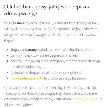
Chlebek bananowy: jaki jest przepis na
zdrową wersję?
Chlebek bananowy
to doskonały wybór dla tych, którzy szukają
zdrowych i smacznych wypieków. Przygotowując jego zdrowszą
wersję, warto zwrócić uwagę na kilka istotnych składników oraz
etapów.
Dojrzałe banany
nadadzą chlebkowi naturalną słodycz,
banany należy dokładnie rozgnieść na purée,
połączyć je z jajkami oraz roztopionym masłem orzechowym
lub olejem kokosowym,
te dodatki wzbogacą smak i zapewnią wilgotność,
mąka pełnoziarnista
to źródło cennego błonnika.
Kolejnym krokiem jest dodanie naturalnych słodzików, takich jak
miód czy syrop klonowy, aby ograniczyć ilość cukru w przepisie.
Aby dodatkowo wzbogacić smak, warto dodać
orzechy włoskie
lub
chipsy czekoladowe.