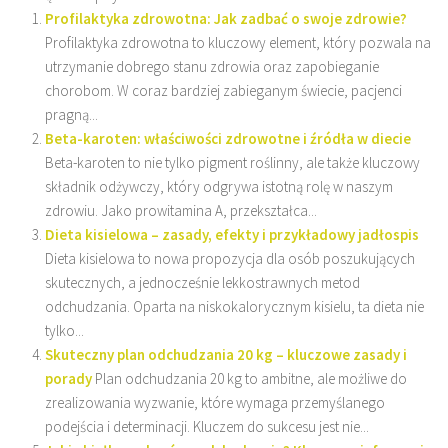
Profilaktyka zdrowotna: Jak zadbać o swoje zdrowie?
Profilaktyka zdrowotna to kluczowy element, który pozwala na
utrzymanie dobrego stanu zdrowia oraz zapobieganie
chorobom. W coraz bardziej zabieganym świecie, pacjenci
pragną...
Beta-karoten: właściwości zdrowotne i źródła w diecie
Beta-karoten to nie tylko pigment roślinny, ale także kluczowy
składnik odżywczy, który odgrywa istotną rolę w naszym
zdrowiu. Jako prowitamina A, przekształca...
Dieta kisielowa – zasady, efekty i przykładowy jadłospis
Dieta kisielowa to nowa propozycja dla osób poszukujących
skutecznych, a jednocześnie lekkostrawnych metod
odchudzania. Oparta na niskokalorycznym kisielu, ta dieta nie
tylko...
Skuteczny plan odchudzania 20 kg – kluczowe zasady i
porady
Plan odchudzania 20 kg to ambitne, ale możliwe do
zrealizowania wyzwanie, które wymaga przemyślanego
podejścia i determinacji. Kluczem do sukcesu jest nie...