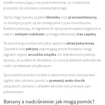
środek rozkurczający naczynia krwionośne, co z kolei może
prowadzić do obniżenia ciśnienia tętniczego.
Oprócz tego banany są pełne
błonnika
oraz
przeciwutleniaczy
,
co może przyczynić się do zmniejszenia ryzyka nowotworów.
Badania pokazują, że regularne ich spożywanie wspiera organizm w
walce z
wolnymi rodnikami
i pomaga redukować
stan zapalny
.
Te owoce mają również korzystny wpływ na
układ pokarmowy
.
Zawarte w nich
pektyny
wspomagają proces trawienia i mogą
łagodzić objawy
wrzodów żołądka
. Ich delikatna konsystencja
sprawia, że są łatwe do strawienia, co czyni je idealnym wyborem dla
osób z problemami żołądkowymi.
Spożywanie bananów na stałe w diecie może znacznie poprawić
ogólny stan zdrowia i pomóc w
prewencji wielu chorób
związanych zarówno z układem sercowo-naczyniowym, jak i
pokarmowym.
Banany a nadciśnienie: jak mogą pomóc?