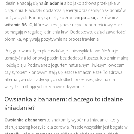
Idealnie nadają się na
śniadanie
albo jako zdrowa przekąska w
ciągu dnia. Placuszki dostarczają energii oraz cennych składników
odżywczych. Banany są nie tylko źródłem
potasu
, ale również
witamin B6
i
C
, które wspierają nasz układ odpornościowy oraz
pomagają w regulacji ciśnienia krwi. Dodatkowo, dzięki zawartości
błonnika, wpływają pozytywnie na proces trawienia.
Przygotowanie tych placuszków jest niezwykle łatwe. Można je
usmażyć na teflonowej patelni bez dodatku tłuszczu lub z minimalną
ilością oleju. Podawane z jogurtem naturalnym, świeżymi owocami
czy syropem klonowym stają się jeszcze smaczniejsze. To zdrowa
alternatywa dla tradycyjnych słodkich przekąsek, idealna dla
wszystkich dbających o zdrowe odżywianie.
Owsianka z bananem: dlaczego to idealne
śniadanie?
Owsianka z bananem
to znakomity wybór na śniadanie, który
oferuje szereg korzyści dla zdrowia. Przede wszystkim jest bogata w