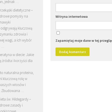
an, jednak …
rzekąski dietetyczne –
drowe pomysły na
Witryna internetowa
nawyki
i odgrywają kluczową
rzymaniu zdrowia i
ej wagi, a ich wybór
Zapamiętaj moje dane w tej przeglą
ć …
eratyna w diecie: Jakie
ą źródła i korzyści dla
to naturalna proteina,
ni kluczową rolę w
naszych włosów i
i. Zbudowana …
ieta św. Hildegardy –
drowe zasady i
 orkiszowe