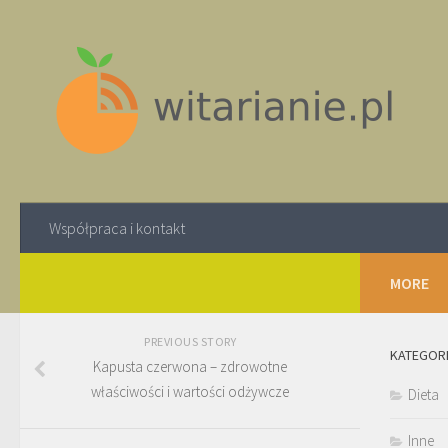
Współpraca i kontakt
MORE
PREVIOUS STORY
KATEGOR
Kapusta czerwona – zdrowotne
właściwości i wartości odżywcze
Dieta
Inne