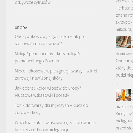
zdrowia 
odżywcze cytrusów
Herbata z
znana ró
skrzypok
URODA
mikstura,
Olej żywokostowy z gojnikiem – jak go
O
stosować i na co uważać?
p
Makijaż permanentny – kurs makijażu
domowe s
permanentnego Poznań
Opuchnięt
który dot
Mleko kokosowe w pielęgnacji twarzy – sekret
budzi ni
zdrowej i nawilżonej skóry
…
Jak dobrać kolor włosów do urody?
D
Kluczowe wskazówki i porady
k
Tonik do twarzy dla mężczyzn – klucz do
makijaż? 
zdrowej skóry
Kiedy myś
pielęgnac
Wazelina biała – właściwości, zastosowanie i
przed sł
bezpieczeństwo w pielęgnacji