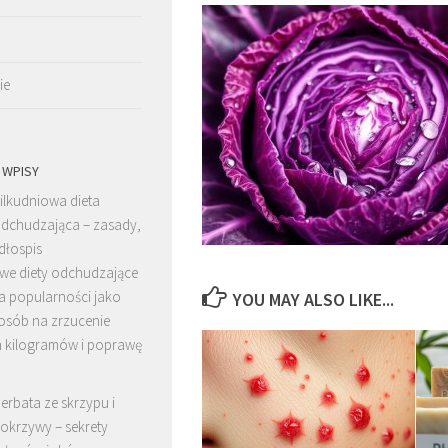
ie
 WPISY
ilkudniowa dieta
dchudzająca – zasady,
adłospis
owe diety odchudzające
a popularności jako
YOU MAY ALSO LIKE...
posób na zrzucenie
 kilogramów i poprawę
erbata ze skrzypu i
okrzywy – sekrety