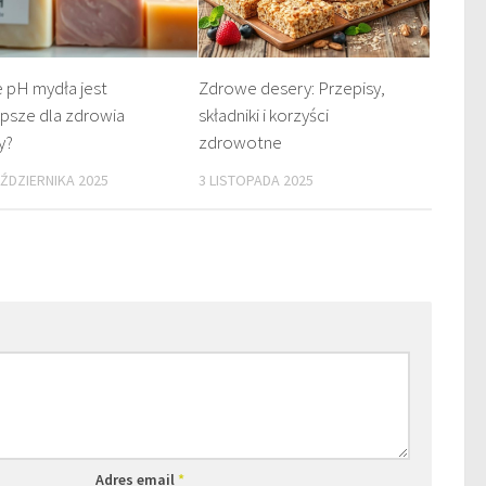
e pH mydła jest
Zdrowe desery: Przepisy,
epsze dla zdrowia
składniki i korzyści
y?
zdrowotne
AŹDZIERNIKA 2025
3 LISTOPADA 2025
Adres email
*