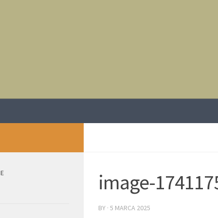
IE
image-174117
BY
·
5 MARCA 2025