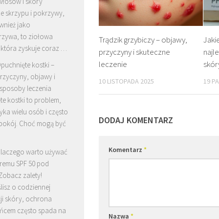
włosów i skóry
e skrzypu i pokrzywy,
wnież jako
rzywa, to ziołowa
Trądzik grzybiczy – objawy,
Jaki
 która zyskuje coraz …
przyczyny i skuteczne
najl
leczenie
skór
puchnięte kostki –
rzyczyny, objawy i
10 LISTOPADA 2025
19 P
posoby leczenia
e kostki to problem,
yka wielu osób i często
DODAJ KOMENTARZ
epokój. Choć mogą być
Komentarz
*
laczego warto używać
remu SPF 50 pod
Zobacz zalety!
lisz o codziennej
ji skóry, ochrona
ońcem często spada na
Nazwa
*