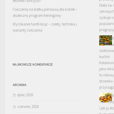
techniki i korzyści?
Dieta św.
Ćwiczenia na klatkę piersiową dla kobiet –
zdrowych
skuteczny program treningowy
zyskuje c
popularn
Wyciskanie hantli leżąc – zalety, technika i
pragnąc
warianty ćwiczenia
K
w
zastosowa
kuchni
Kalamond
NAJNOWSZE KOMENTARZE
jako min
to niezwy
drzewko 
ARCHIWA
przyciąg
lipiec 2026
K
o
czerwiec 2026
i jak ją 