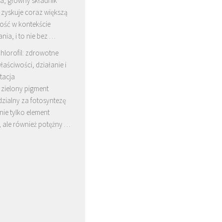
a, główny składnik
 zyskuje coraz większą
ość w kontekście
ia, i to nie bez …
hlorofil: zdrowotne
łaściwości, działanie i
tacja
, zielony pigment
zialny za fotosyntezę
 nie tylko element
, ale również potężny …