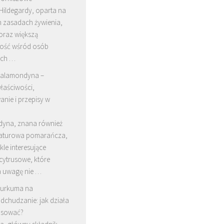
 Hildegardy, oparta na
 zasadach żywienia,
oraz większą
ość wśród osób
ych …
alamondyna –
łaściwości,
nie i przepisy w
yna, znana również
iaturowa pomarańcza,
kle interesujące
cytrusowe, które
a uwagę nie …
urkuma na
dchudzanie: jak działa
stosować?