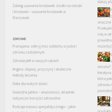
dalszy pl
Zabieg usuwania brodawek: środki na odciski
P
i brodawki – usuwanie brodawek w
z
Warszawie
smaczne 
Przekąsk
rolę w ut
ZDROWIE
prawidłow
Pranajama: odkryj moc oddechu w jodze i
może by
zdrowiu codziennym
K
Zdrowie jelit w naszych rękach
s
włosów?
Angina: objawy, przyczyny i skuteczne
Keratyna 
metody leczenia
która peł
Dieta dla małych dzieci.
zdrowiu 
paznokc
Gwiezdne jabłko – właściwości, składniki
odżywcze i korzyści zdrowotne
D
z
Rodzaje masażu specjalistycznego – jakie
produkty