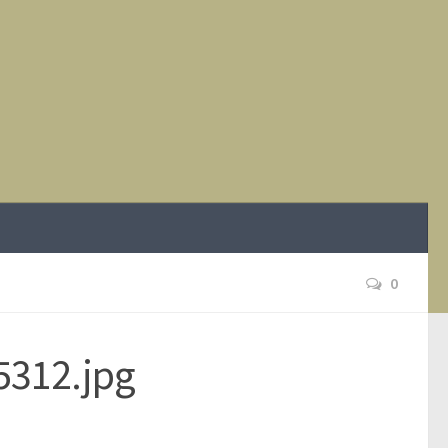
0
5312.jpg