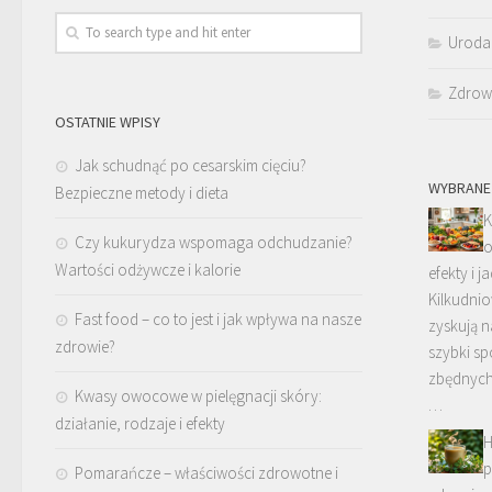
Uroda
Zdrow
OSTATNIE WPISY
Jak schudnąć po cesarskim cięciu?
WYBRANE
Bezpieczne metody i dieta
K
Czy kukurydza wspomaga odchudzanie?
o
Wartości odżywcze i kalorie
efekty i j
Kilkudni
Fast food – co to jest i jak wpływa na nasze
zyskują n
zdrowie?
szybki s
zbędnych
Kwasy owocowe w pielęgnacji skóry:
…
działanie, rodzaje i efekty
H
p
Pomarańcze – właściwości zdrowotne i