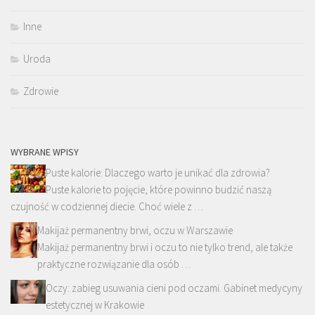
Inne
Uroda
Zdrowie
WYBRANE WPISY
Puste kalorie: Dlaczego warto je unikać dla zdrowia?
Puste kalorie to pojęcie, które powinno budzić naszą
czujność w codziennej diecie. Choć wiele z …
Makijaż permanentny brwi, oczu w Warszawie
Makijaż permanentny brwi i oczu to nie tylko trend, ale także
praktyczne rozwiązanie dla osób …
Oczy: zabieg usuwania cieni pod oczami. Gabinet medycyny
estetycznej w Krakowie