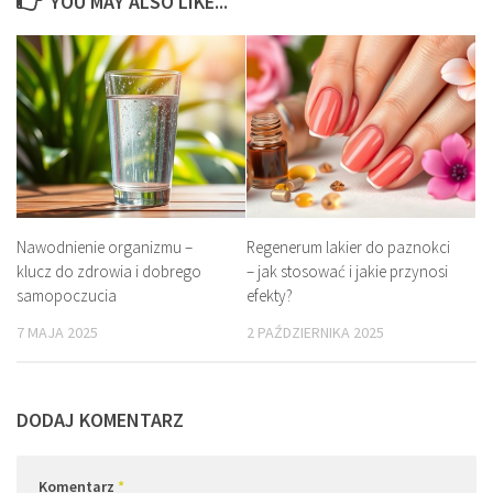
YOU MAY ALSO LIKE...
Nawodnienie organizmu –
Regenerum lakier do paznokci
klucz do zdrowia i dobrego
– jak stosować i jakie przynosi
samopoczucia
efekty?
7 MAJA 2025
2 PAŹDZIERNIKA 2025
DODAJ KOMENTARZ
Komentarz
*