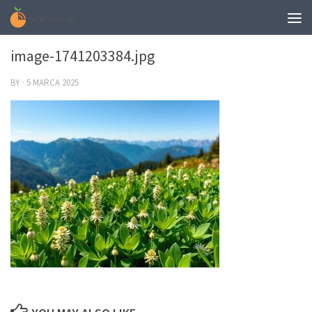
0
image-1741203384.jpg
BY
·
5 MARCA 2025