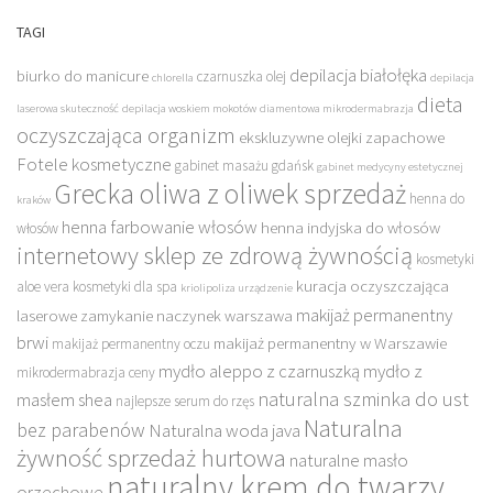
TAGI
depilacja białołęka
biurko do manicure
czarnuszka olej
chlorella
depilacja
dieta
laserowa skuteczność
depilacja woskiem mokotów
diamentowa mikrodermabrazja
oczyszczająca organizm
ekskluzywne olejki zapachowe
Fotele kosmetyczne
gabinet masażu gdańsk
gabinet medycyny estetycznej
Grecka oliwa z oliwek sprzedaż
henna do
kraków
henna farbowanie włosów
henna indyjska do włosów
włosów
internetowy sklep ze zdrową żywnością
kosmetyki
kuracja oczyszczająca
aloe vera
kosmetyki dla spa
kriolipoliza urządzenie
makijaż permanentny
laserowe zamykanie naczynek warszawa
brwi
makijaż permanentny w Warszawie
makijaż permanentny oczu
mydło aleppo z czarnuszką
mydło z
mikrodermabrazja ceny
naturalna szminka do ust
masłem shea
najlepsze serum do rzęs
Naturalna
bez parabenów
Naturalna woda java
żywność sprzedaż hurtowa
naturalne masło
naturalny krem do twarzy
orzechowe