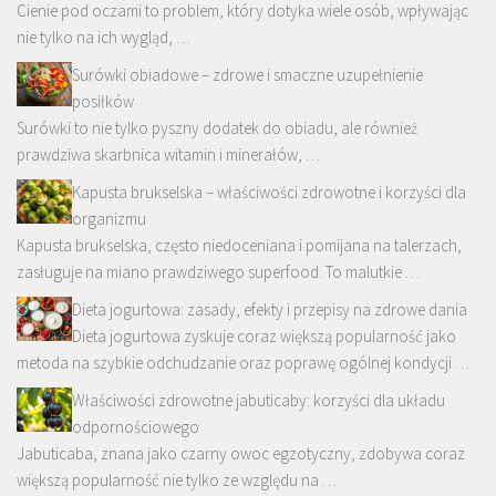
Cienie pod oczami to problem, który dotyka wiele osób, wpływając
nie tylko na ich wygląd, …
Surówki obiadowe – zdrowe i smaczne uzupełnienie
posiłków
Surówki to nie tylko pyszny dodatek do obiadu, ale również
prawdziwa skarbnica witamin i minerałów, …
Kapusta brukselska – właściwości zdrowotne i korzyści dla
organizmu
Kapusta brukselska, często niedoceniana i pomijana na talerzach,
zasługuje na miano prawdziwego superfood. To malutkie …
Dieta jogurtowa: zasady, efekty i przepisy na zdrowe dania
Dieta jogurtowa zyskuje coraz większą popularność jako
metoda na szybkie odchudzanie oraz poprawę ogólnej kondycji …
Właściwości zdrowotne jabuticaby: korzyści dla układu
odpornościowego
Jabuticaba, znana jako czarny owoc egzotyczny, zdobywa coraz
większą popularność nie tylko ze względu na …