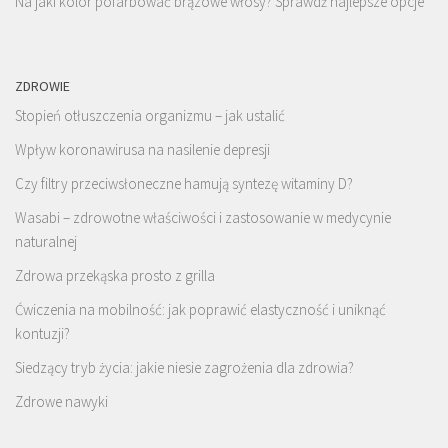
Na jaki kolor pofarbować brązowe włosy? Sprawdź najlepsze opcje
ZDROWIE
Stopień otłuszczenia organizmu – jak ustalić
Wpływ koronawirusa na nasilenie depresji
Czy filtry przeciwsłoneczne hamują syntezę witaminy D?
Wasabi – zdrowotne właściwości i zastosowanie w medycynie
naturalnej
Zdrowa przekąska prosto z grilla
Ćwiczenia na mobilność: jak poprawić elastyczność i uniknąć
kontuzji?
Siedzący tryb życia: jakie niesie zagrożenia dla zdrowia?
Zdrowe nawyki