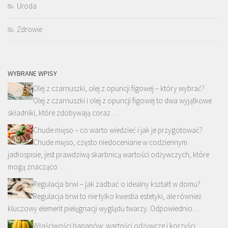
Uroda
Zdrowie
WYBRANE WPISY
Olej z czarnuszki, olej z opuncji figowej – który wybrać?
Olej z czarnuszki i olej z opuncji figowej to dwa wyjątkowe
składniki, które zdobywają coraz …
Chude mięso – co warto wiedzieć i jak je przygotować?
Chude mięso, często niedoceniane w codziennym
jadłospisie, jest prawdziwą skarbnicą wartości odżywczych, które
mogą znacząco …
Regulacja brwi – jak zadbać o idealny kształt w domu?
Regulacja brwi to nie tylko kwestia estetyki, ale również
kluczowy element pielęgnacji wyglądu twarzy. Odpowiednio …
Właściwości bananów: wartości odżywcze i korzyści