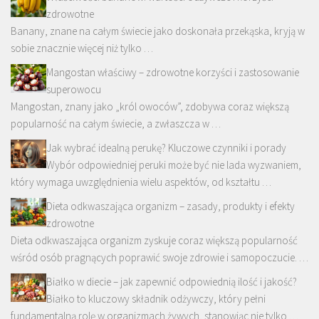
zdrowotne
Banany, znane na całym świecie jako doskonała przekąska, kryją w
sobie znacznie więcej niż tylko …
Mangostan właściwy – zdrowotne korzyści i zastosowanie
superowocu
Mangostan, znany jako „król owoców”, zdobywa coraz większą
popularność na całym świecie, a zwłaszcza w …
Jak wybrać idealną perukę? Kluczowe czynniki i porady
Wybór odpowiedniej peruki może być nie lada wyzwaniem,
który wymaga uwzględnienia wielu aspektów, od kształtu …
Dieta odkwaszająca organizm – zasady, produkty i efekty
zdrowotne
Dieta odkwaszająca organizm zyskuje coraz większą popularność
wśród osób pragnących poprawić swoje zdrowie i samopoczucie. …
Białko w diecie – jak zapewnić odpowiednią ilość i jakość?
Białko to kluczowy składnik odżywczy, który pełni
fundamentalną rolę w organizmach żywych, stanowiąc nie tylko …