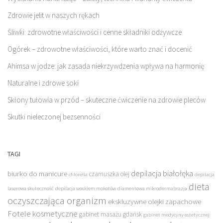
Zdrowie jelit w naszych rękach
Śliwki: zdrowotne właściwości i cenne składniki odżywcze
Ogórek – zdrowotne właściwości, które warto znać i docenić
Ahimsa w jodze: jak zasada niekrzywdzenia wpływa na harmonię
Naturalne i zdrowe soki
Skłony tułowia w przód – skuteczne ćwiczenie na zdrowie pleców
Skutki nieleczonej bezsenności
TAGI
depilacja białołęka
biurko do manicure
czarnuszka olej
chlorella
depilacja
dieta
laserowa skuteczność
depilacja woskiem mokotów
diamentowa mikrodermabrazja
oczyszczająca organizm
ekskluzywne olejki zapachowe
Fotele kosmetyczne
gabinet masażu gdańsk
gabinet medycyny estetycznej