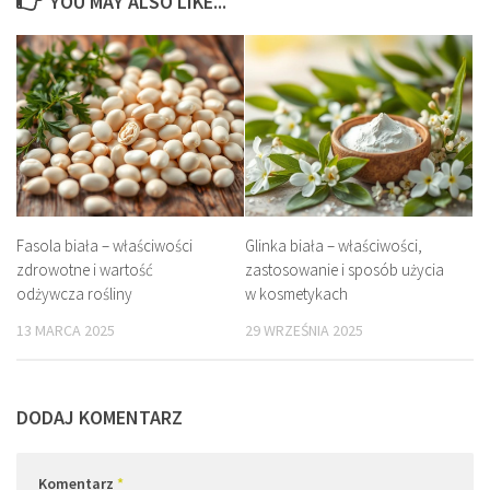
YOU MAY ALSO LIKE...
Fasola biała – właściwości
Glinka biała – właściwości,
zdrowotne i wartość
zastosowanie i sposób użycia
odżywcza rośliny
w kosmetykach
13 MARCA 2025
29 WRZEŚNIA 2025
DODAJ KOMENTARZ
Komentarz
*