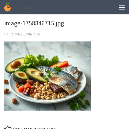
0
image-1758846715.jpg
BY
·
26 WRZEŚNIA 2025