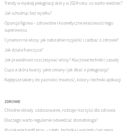
Trendy w męskiej pielęgnacji skóry w 2024 roku: co warto wiedzieć?
Jak schudnąć bez wysiłku?
Opuncja figowa – zdrowotne i kosmetyczne właściwości tego
superowocu
Cynamon na włosy: jak naturalnie rozjaśnić i zadbać o zdrowie?
Jak działa franczyza?
Jak prawidłowo rozczesywać włosy? Kluczowe techniki i zasady
Ciąża a skóra twarzy: jakie zmiany i jak dbać o pielęgnację?
Najlepsze lakiery do paznokci: trwałość, kolory i techniki aplikacji
ZDROWIE
Chłodne okłady: zastosowanie, rodzaje i korzyści dla zdrowia
Dlaczego warto regularnie odwiedzać stomatologa?
Wyciskanie hantli leżąc – zalety, technika i warianty ćwiczenia