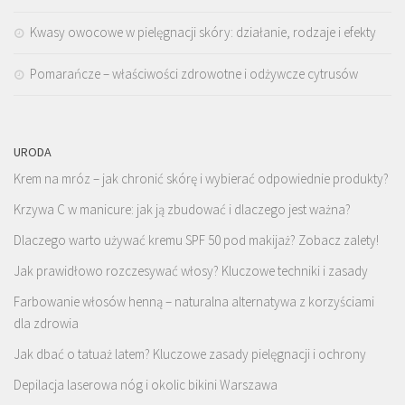
Kwasy owocowe w pielęgnacji skóry: działanie, rodzaje i efekty
Pomarańcze – właściwości zdrowotne i odżywcze cytrusów
URODA
Krem na mróz – jak chronić skórę i wybierać odpowiednie produkty?
Krzywa C w manicure: jak ją zbudować i dlaczego jest ważna?
Dlaczego warto używać kremu SPF 50 pod makijaż? Zobacz zalety!
Jak prawidłowo rozczesywać włosy? Kluczowe techniki i zasady
Farbowanie włosów henną – naturalna alternatywa z korzyściami
dla zdrowia
Jak dbać o tatuaż latem? Kluczowe zasady pielęgnacji i ochrony
Depilacja laserowa nóg i okolic bikini Warszawa