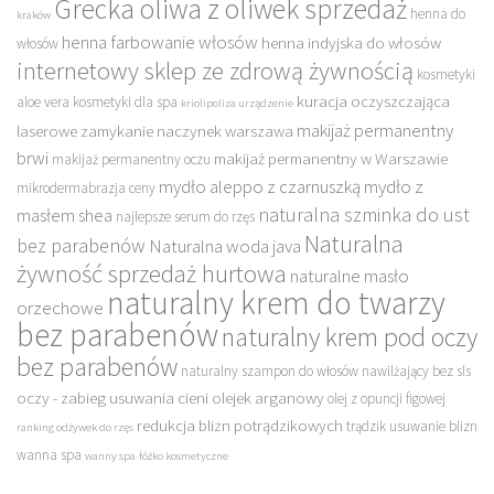
Grecka oliwa z oliwek sprzedaż
henna do
kraków
henna farbowanie włosów
henna indyjska do włosów
włosów
internetowy sklep ze zdrową żywnością
kosmetyki
kuracja oczyszczająca
aloe vera
kosmetyki dla spa
kriolipoliza urządzenie
makijaż permanentny
laserowe zamykanie naczynek warszawa
brwi
makijaż permanentny w Warszawie
makijaż permanentny oczu
mydło aleppo z czarnuszką
mydło z
mikrodermabrazja ceny
naturalna szminka do ust
masłem shea
najlepsze serum do rzęs
Naturalna
bez parabenów
Naturalna woda java
żywność sprzedaż hurtowa
naturalne masło
naturalny krem do twarzy
orzechowe
bez parabenów
naturalny krem pod oczy
bez parabenów
naturalny szampon do włosów nawilżający bez sls
oczy - zabieg usuwania cieni
olejek arganowy
olej z opuncji figowej
redukcja blizn potrądzikowych
trądzik usuwanie blizn
ranking odżywek do rzęs
wanna spa
wanny spa
łóżko kosmetyczne