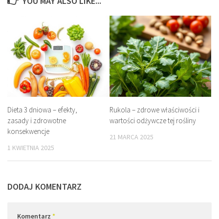
YOU MAY ALSO LIKE...
Dieta 3 dniowa – efekty,
Rukola – zdrowe właściwości i
zasady i zdrowotne
wartości odżywcze tej rośliny
konsekwencje
21 MARCA 2025
1 KWIETNIA 2025
DODAJ KOMENTARZ
Komentarz
*