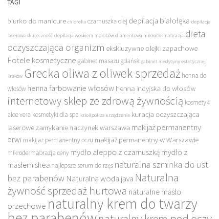
TAGI
depilacja białołęka
biurko do manicure
czarnuszka olej
chlorella
depilacja
dieta
laserowa skuteczność
depilacja woskiem mokotów
diamentowa mikrodermabrazja
oczyszczająca organizm
ekskluzywne olejki zapachowe
Fotele kosmetyczne
gabinet masażu gdańsk
gabinet medycyny estetycznej
Grecka oliwa z oliwek sprzedaż
henna do
kraków
henna farbowanie włosów
henna indyjska do włosów
włosów
internetowy sklep ze zdrową żywnością
kosmetyki
kuracja oczyszczająca
aloe vera
kosmetyki dla spa
kriolipoliza urządzenie
makijaż permanentny
laserowe zamykanie naczynek warszawa
brwi
makijaż permanentny w Warszawie
makijaż permanentny oczu
mydło aleppo z czarnuszką
mydło z
mikrodermabrazja ceny
naturalna szminka do ust
masłem shea
najlepsze serum do rzęs
Naturalna
bez parabenów
Naturalna woda java
żywność sprzedaż hurtowa
naturalne masło
naturalny krem do twarzy
orzechowe
bez parabenów
naturalny krem pod oczy