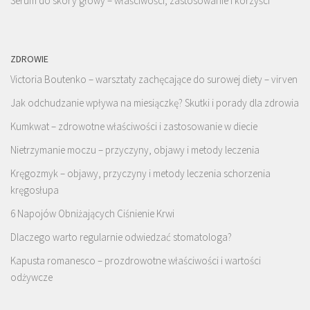
Serum do skóry głowy – właściwości, zastosowanie i korzyści
ZDROWIE
Victoria Boutenko – warsztaty zachęcające do surowej diety – virven
Jak odchudzanie wpływa na miesiączkę? Skutki i porady dla zdrowia
Kumkwat – zdrowotne właściwości i zastosowanie w diecie
Nietrzymanie moczu – przyczyny, objawy i metody leczenia
Kręgozmyk – objawy, przyczyny i metody leczenia schorzenia
kręgosłupa
6 Napojów Obniżających Ciśnienie Krwi
Dlaczego warto regularnie odwiedzać stomatologa?
Kapusta romanesco – prozdrowotne właściwości i wartości
odżywcze