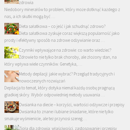
zdrowia
Niedobory minerałów to problem, który może dotknąć każdego z
nas, a ich skutki mogą być …
Dieta sałatkowa – co jeść i jak schudnąć zdrowo?
Dieta sałatkowa zyskuje coraz większą popularność jako
prosty i efektywny sposób na zdrowe odżywianie oraz …
Czynniki wpływające na zdrowie: co warto wiedzieć?
Zdrowie to nie tylko brak choroby, ale złożony stan, na
który wpływa wiele czynników. Genetyka, …
Metody depilacji: jakie wybrać? Przegląd tradycyjnych i
nowoczesnych rozwiązań
Depilacja to temat, który dotyka niemal każdą osobę pragnącą
gładkiej skóry. Wybór odpowiedniej metody usuwania …
Owsianka na diecie – korzyści, wartości odżywcze i przepisy
Owsianka to znane i lubiane śniadanie, które nie tylko
smakuje wyśmienicie, ale też przynosi szereg …
Zioła dla zdrowia: właściwości, zastosowanie i przepisy