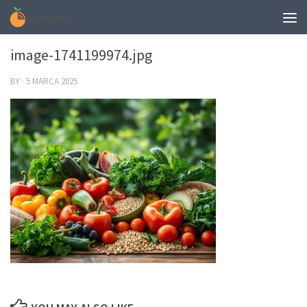
0
image-1741199974.jpg
BY
·
5 MARCA 2025