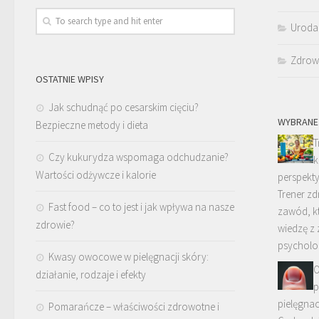
Uroda
Zdrow
OSTATNIE WPISY
Jak schudnąć po cesarskim cięciu?
WYBRANE
Bezpieczne metody i dieta
T
Czy kukurydza wspomaga odchudzanie?
k
Wartości odżywcze i kalorie
perspek
Trener z
Fast food – co to jest i jak wpływa na nasze
zawód, kt
zdrowie?
wiedzę z 
psycholo
Kwasy owocowe w pielęgnacji skóry:
O
działanie, rodzaje i efekty
p
pielęgna
Pomarańcze – właściwości zdrowotne i