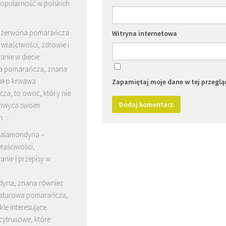
popularność w polskich
zerwona pomarańcza
Witryna internetowa
 właściwości, zdrowie i
anie w diecie
a pomarańcza, znana
jako krwawa
Zapamiętaj moje dane w tej przeglą
za, to owoc, który nie
chwyca swoim
m …
alamondyna –
łaściwości,
nie i przepisy w
yna, znana również
iaturowa pomarańcza,
kle interesujące
cytrusowe, które