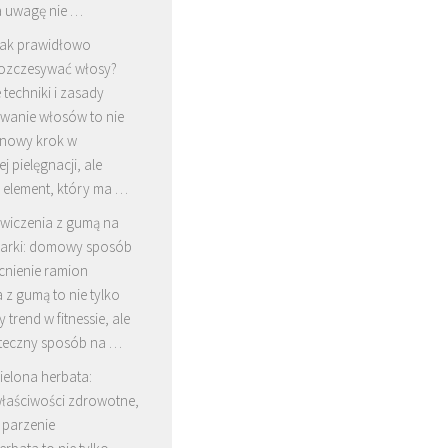
a uwagę nie …
ak prawidłowo
ozczesywać włosy?
techniki i zasady
wanie włosów to nie
ynowy krok w
j pielęgnacji, ale
 element, który ma …
wiczenia z gumą na
arki: domowy sposób
nienie ramion
 z gumą to nie tylko
 trend w fitnessie, ale
uteczny sposób na …
ielona herbata:
łaściwości zdrowotne,
i parzenie