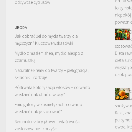
Gruba sk
odżywcze cytrusów
to sympt
niepokój
poważnie
URODA
D
Jak dobrać żel do mycia twarzy dla
k
mężczyzn? Kluczowe wskazówki
stosować
Mydło z masłem shea, mydło aleppo z
Dieta raw
czarnuszką
dieta su
większą 
Naturalne kremy do twarzy – pielęgnacja,
osób pos
składniki i rodzaje
…
Półtrwała koloryzacja włosów – co warto
O
wiedzieć i jak dbać o włosy?
w
Emulgatory w kosmetykach: co warto
spożywa
wiedzieć i jak je stosować?
Kaki, zna
persymon
Serum do skóry głowy – właściwości,
owoc, kt
zastosowanie i korzyści