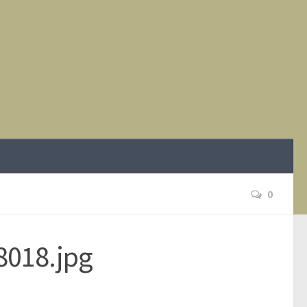
0
8018.jpg