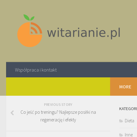
Współpraca i kontakt
MORE
PREVIOUS STORY
KATEGOR
Co jeść po treningu? Najlepsze posiłki na
regenerację i efekty
Dieta
Inne