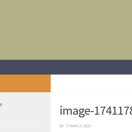
IE
image-174117
BY
·
5 MARCA 2025