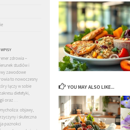
ie
 WPISY
rener zdrowia –
ierunek studiów i
tywy zawodowe
drowia to nowoczesny
óry łączy w sobie
YOU MAY ALSO LIKE...
zakresu dietetyki,
gii oraz …
nycholiza: objawy,
rzyczyny i skuteczna
cja paznokci