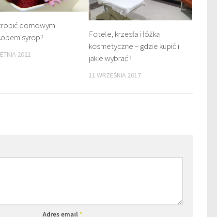
 zrobić domowym
Fotele, krzesła i łóżka
sobem syrop?
kosmetyczne – gdzie kupić i
IETNIA 2021
jakie wybrać?
11 WRZEŚNIA 2017
Adres email
*