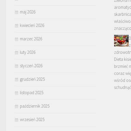
Zielona h
aromatycz
maj 2026
skarbnic
właściwo
kwiecień 2026
znacząc
D
marzec 2026
z
luty 2026
zdrowotn
Dieta kis
styczeń 2026
brzmieć 
coraz wi
grudzień 2025
wśród os
schudnąć
listopad 2025
październik 2025
wrzesień 2025