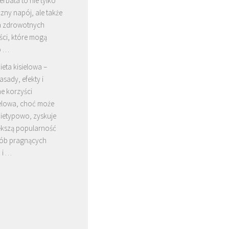
erbata to nie tylko
ny napój, ale także
a zdrowotnych
ści, które mogą
o …
ieta kisielowa –
asady, efekty i
e korzyści
ielowa, choć może
nietypowo, zyskuje
ększą popularność
ób pragnących
 i …