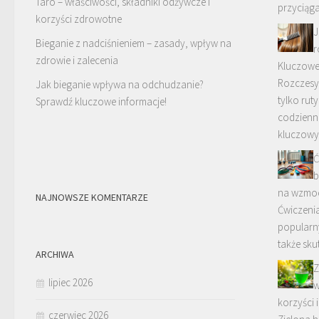
Taro – właściwości, składniki odżywcze i
przyciąg
korzyści zdrowotne
J
Bieganie z nadciśnieniem – zasady, wpływ na
r
zdrowie i zalecenia
Kluczowe 
Rozczesy
Jak bieganie wpływa na odchudzanie?
tylko rut
Sprawdź kluczowe informacje!
codzienne
kluczowy
Ć
b
na wzmoc
NAJNOWSZE KOMENTARZE
Ćwiczenia
popularny
także sk
ARCHIWA
Z
lipiec 2026
w
korzyści 
czerwiec 2026