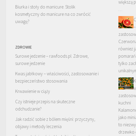
większą 
Biurka i stoły do manicure. Stolik
…
kosmetyczny do manicure na co zwrócić
C
uwagę?
–
zastosow
Czerwon
ZDROWIE
również 
Surowe jedzenie – rawfoods.pl. Zdrowe,
pomarańc
surowe jedzenie
tylko za
unikalny
Kwas jabłkowy – właściwości, zastosowanie i
bezpieczeństwo stosowania
K
w
Krwawienie w ciąży
zastosowa
Czy istnieje przepis na skuteczne
kuchni
odchudzanie?
Kalamond
jako min
Jak radzić sobie z bólem mięśni: przyczyny,
to niezwy
objawy i metody leczenia
drzewko 