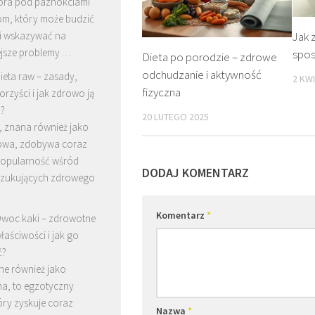
óra pod paznokciami
om, który może budzić
 i wskazywać na
Jak
jsze problemy …
spo
Dieta po porodzie – zdrowe
odchudzanie i aktywność
ieta raw – zasady,
2 KW
fizyczna
orzyści i jak zdrowo ją
?
20 LUTEGO 2025
, znana również jako
rowa, zdobywa coraz
popularność wśród
DODAJ KOMENTARZ
zukujących zdrowego
Komentarz
*
woc kaki – zdrowotne
łaściwości i jak go
ć?
ne również jako
a, to egzotyczny
óry zyskuje coraz
Nazwa
*