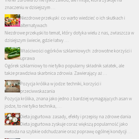
znaczeniu w dzisiejszym …
Niezdrowe przekąski: co warto wiedzieć o ich skutkach i
alternatywach
Niezdrowe przekąski to temat, który dotyka wielu z nas, zwłaszcza w
dzisiejszym świecie, gdzie łatwy …
Właściwości ogórków szklarniowych: zdrowotne korzyści i
uprawa
Ogórek szklarniowy to nie tylko popularny składnik sałatek, ale
także prawdziwa skarbnica zdrowia. Zawierający aż …
Pozycja królika w jodze: techniki, korzyści i
przeciwwskazania
Pozycja królika, znana jako jedno z bardziej wymagających asan w
jodze, to nie tylko technika, …
Dieta jogurtowa: zasady, efekty i przepisy na zdrowe dania
Dieta jogurtowa zyskuje coraz większą popularność jako
metoda na szybkie odchudzanie oraz poprawę ogólnej kondycji …