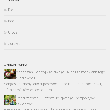
KATEGORIE
Dieta
Inne
Uroda
Zdrowie
WYBRANE WPISY
Mangostan – odkryj właściwości, skład i zastosowanie tego
superowocu
Mangostan, znany jako superowoc, to roślina pochodząca z Azji,
która od wieków jest ceniona za …
Trener zdrowia: Kluczowe umiejętności i perspektywy
zawodowe
Trener zdrowia to nie tylko zawód, ale i misja, która zyskuje na