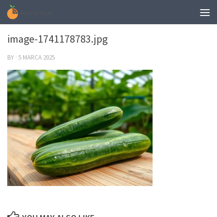
0
image-1741178783.jpg
BY
·
5 MARCA 2025