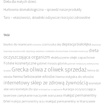
Dieta dla małych dzieci.
Hurtownia stomatologiczna – sprawdź nasze produkty
Taro – właściwości, składniki odżywcze i korzyści zdrowotne
TAGI
depilacja białołęka
biurko do manicure
czarnuszka olej
chlorella
depilacja
dieta
laserowa skuteczność
depilacja woskiem mokotów
diamentowa mikrodermabrazja
oczyszczająca organizm
ekskluzywne olejki zapachowe
Fotele kosmetyczne
gabinet masażu gdańsk
gabinet medycyny estetycznej
Grecka oliwa z oliwek sprzedaż
henna do
kraków
henna farbowanie włosów
henna indyjska do włosów
włosów
internetowy sklep ze zdrową żywnością
kosmetyki
kuracja oczyszczająca
aloe vera
kosmetyki dla spa
kriolipoliza urządzenie
makijaż permanentny
laserowe zamykanie naczynek warszawa
brwi
makijaż permanentny w Warszawie
makijaż permanentny oczu