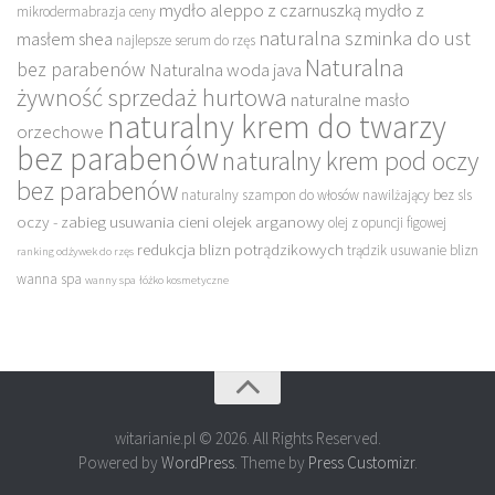
mydło aleppo z czarnuszką
mydło z
mikrodermabrazja ceny
naturalna szminka do ust
masłem shea
najlepsze serum do rzęs
Naturalna
bez parabenów
Naturalna woda java
żywność sprzedaż hurtowa
naturalne masło
naturalny krem do twarzy
orzechowe
bez parabenów
naturalny krem pod oczy
bez parabenów
naturalny szampon do włosów nawilżający bez sls
oczy - zabieg usuwania cieni
olejek arganowy
olej z opuncji figowej
redukcja blizn potrądzikowych
trądzik usuwanie blizn
ranking odżywek do rzęs
wanna spa
wanny spa
łóżko kosmetyczne
witarianie.pl © 2026. All Rights Reserved.
Powered by
WordPress
. Theme by
Press Customizr
.