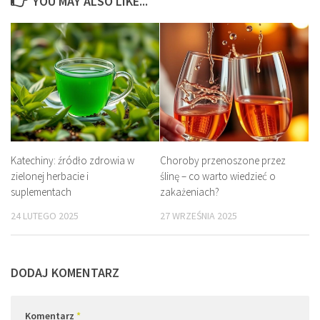
YOU MAY ALSO LIKE...
Katechiny: źródło zdrowia w
Choroby przenoszone przez
zielonej herbacie i
ślinę – co warto wiedzieć o
suplementach
zakażeniach?
24 LUTEGO 2025
27 WRZEŚNIA 2025
DODAJ KOMENTARZ
Komentarz
*